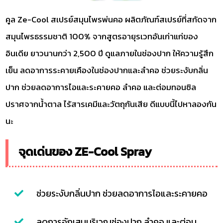
คูล Ze-Cool สเปรย์สมุนไพรพ่นคอ ผลิตภัณฑ์สเปรย์ที่สกัดจาก
สมุนไพรธรรมชาติ 100% จากสูตรอายุรเวทอันเก่าแก่ของ
อินเดีย ยาวนานกว่า 2,500 ปี ดูแลภายในช่องปาก ให้ความรู้สึก
เย็น ลดอาการระคายเคืองในช่องปากและลำคอ ช่วยระงับกลิ่น
ปาก ช่วยลดอาการไอและระคายคอ ลำคอ และต่อมทอนซิล
ปราศจากน้ำตาล ไร้สารเคมีและวัตถุกันเสีย ดีแบบนี้ไปหาลองกัน
นะ
จุดเด่นของ ZE-Cool Spray
ช่วยระงับกลิ่นปาก ช่วยลดอาการไอและระคายคอ
ลดการอักเสบบริเวณช่องปาก ลำคอ และต่อม