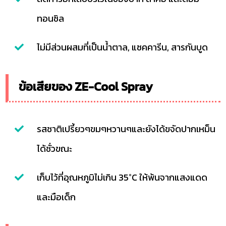
ทอนซิล
ไม่มีส่วนผสมที่เป็นน้ำตาล, แซคคารีน, สารกันบูด
ข้อเสียของ ZE-Cool Spray
รสชาติเปรี้ยวๆขมๆหวานๆและยังได้ขจัดปากเหม็น
ได้ชั่วขณะ
เก็บไว้ที่อุณหภูมิไม่เกิน 35°C ให้พ้นจากแสงแดด
และมือเด็ก