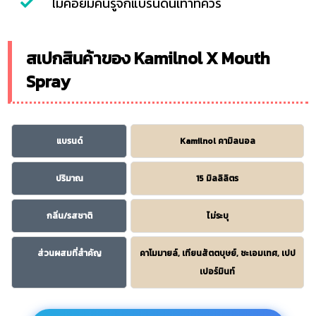
ไม่ค่อยมีคนรู้จักแบรนด์นี้เท่าที่ควร
สเปกสินค้าของ Kamilnol X Mouth
Spray
แบรนด์
Kamilnol คามิลนอล
ปริมาณ
15 มิลลิลิตร
กลิ่น/รสชาติ
ไม่ระบุ
ส่วนผสมที่สำคัญ
คาโมมายล์, เทียนสัตตบุษย์, ชะเอมเทศ, เปป
เปอร์มินท์