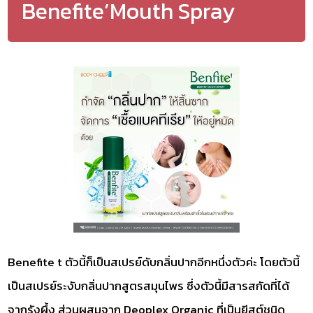
Benefite’Mouth Spray
Benefite t ตัวนี้ก็เป็นสเปรย์ดับกลิ่นปากอีกหนึ่งตัวค่ะ โดยตัวนี้
เป็นสเปรย์ระงับกลิ่นปากสูตรสมุนไพร ซึ่งตัวนี้มีสารสกัดที่ได้
จากรังผึ้ง ส่วนผสมจาก Deoplex Organic ที่เป็นยีสต์ชนิด