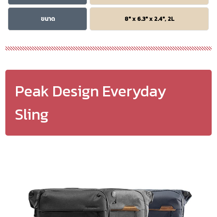
ขนาด
8″ x 6.3″ x 2.4″, 2L
Peak Design Everyday
Sling