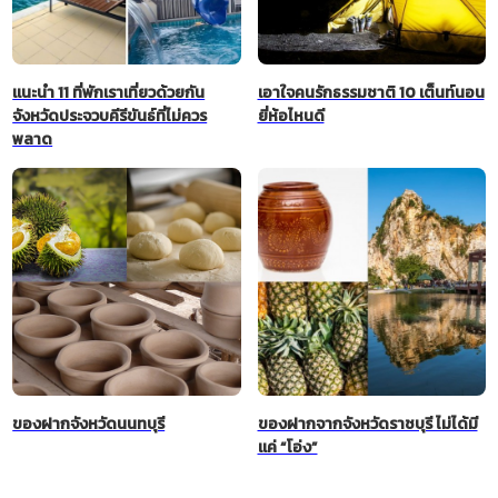
แนะนำ 11 ที่พักเราเที่ยวด้วยกัน
เอาใจคนรักธรรมชาติ 10 เต็นท์นอน
จังหวัดประจวบคีรีขันธ์ที่ไม่ควร
ยี่ห้อไหนดี
พลาด
ของฝากจังหวัดนนทบุรี
ของฝากจากจังหวัดราชบุรี ไม่ได้มี
แค่ “โอ่ง”