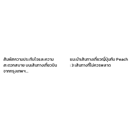
สัมผัสความประทับใจและความ
แนะนำเส้นทางเที่ยวญี่ปุ่นกับ Peach
สะดวกสบาย บนเส้นทางเที่ยวบิน
: 3 เส้นทางที่ไม่ควรพลาด
จากกรุงเทพฯ...