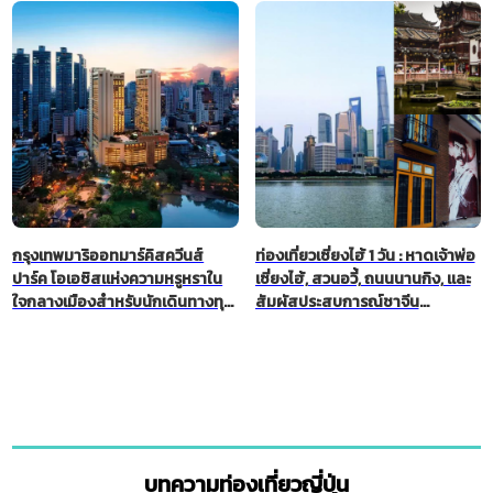
กรุงเทพมาริออทมาร์คิสควีนส์
ท่องเที่ยวเซี่ยงไฮ้ 1 วัน : หาดเจ้าพ่อ
ปาร์ค โอเอซิสแห่งความหรูหราใน
เซี่ยงไฮ้, สวนอวี้, ถนนนานกิง, และ
ใจกลางเมืองสำหรับนักเดินทางทุก
สัมผัสประสบการณ์ชาจีน
ประเภท
เพลิดเพลินกับเสน่ห์ของเซี่ยงไฮ้
บทความท่องเที่ยวญี่ปุ่น