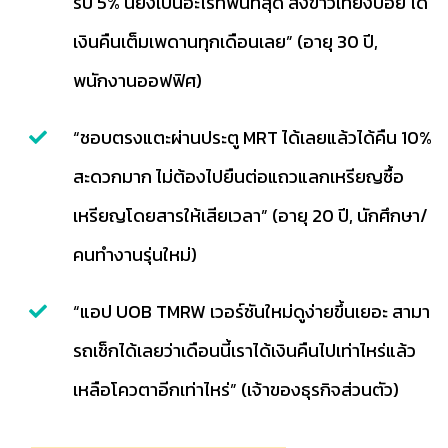
ร็บ 5% นี่ยังเป็นอะไรที่ฟินที่สุด สั่งข้าวเที่ยงบ่อย ได้
เงินคืนเต็มเพดานทุกเดือนเลย” (อายุ 30 ปี,
พนักงานออฟฟิศ)
“ชอบตรงแตะผ่านประตู MRT ได้เลยแล้วได้คืน 10%
สะดวกมาก ไม่ต้องไปยืนต่อแถวแลกเหรียญซื้อ
เหรียญโดยสารให้เสียเวลา” (อายุ 20 ปี, นักศึกษา/
คนทำงานรุ่นใหม่)
“แอป UOB TMRW เวอร์ชันใหม่ดูง่ายขึ้นเยอะ สามา
รถเช็กได้เลยว่าเดือนนี้เราได้เงินคืนไปเท่าไหร่แล้ว
เหลือโควตาอีกเท่าไหร่” (เจ้าของธุรกิจส่วนตัว)