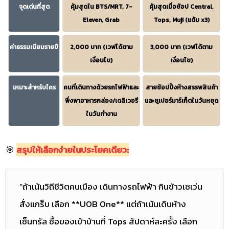
จุดเด่นที่สุด
คุ้มสุดใน BTS/MRT, 7-
คุ้มสุดเมื่อช้อป Central,
Eleven, Grab
Tops, Muji (แต้ม x3)
ค่าธรรมเนียมรายปี
2,000 บาท (เวฟได้ตาม
3,000 บาท (เวฟได้ตาม
เงื่อนไข)
เงื่อนไข)
เหมาะสำหรับใคร
คนที่เดินทางด้วยรถไฟฟ้าและ
สายช้อปปิ้งห้างสรรพสินค้า
พึ่งพาอาหารกล่อง/เดลิเวอรี
และซูเปอร์มาร์เก็ตในวันหยุด
ในวันทำงาน
🎯
สรุปให้เลือกง่ายในประโยคเดียว:
“ถ้าเน้นวิถีชีวิตคนเมือง เดินทางรถไฟฟ้า กินข้าวเซเว่น
สั่งแกร็บ เลือก **UOB One** แต่ถ้าเน้นเดินห้าง
เซ็นทรัล ซื้อของเข้าบ้านที่ Tops สัปดาห์ละครั้ง เลือก