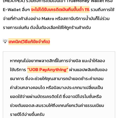
(MEA/PEA) รวมถึงการเติมเงินเข้า TrueMoney Wallet หรือ
E-Wallet อื่นๆ
จะไม่ได้รับเครดิตเงินคืนขั้นต่ำ 1%
รวมถึงการใช้
จ่ายที่ห้างค้าส่งอย่าง Makro หรือสถานีบริการน้ำมันก็ไม่ร่วม
รายการเช่นกัน ดังนั้นต้องเลือกใช้ให้ถูกร้านค้าครับ
💡
เทคนิค(วิธีแก้ข้อจำกัด)
หากคุณไม่อยากพลาดสิทธิ์ในการจ่ายบิล แนะนำให้ลอง
ใช้บริการ
“UOB PayAnything”
ผ่านแอปพลิเคชันของ
ธนาคาร ซึ่งจะช่วยให้คุณสามารถนำยอดชำระค่าเทอม
ค่าส่วนกลางคอนโด หรือบิลบางประเภทมาเปลี่ยนเป็น
ยอดใช้จ่ายผ่านบัตรเครดิตได้ ซึ่งอาจมีโปรโมชั่นหรือ
ช่วยดันยอดสะสมรวมให้ถึงเกณฑ์ยกเว้นค่าธรรมเนียม
รายปีได้ง่ายขึ้นครับ