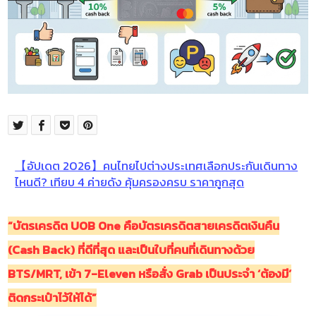
【อัปเดต 2026】คนไทยไปต่างประเทศเลือกประกันเดินทาง
ไหนดี? เทียบ 4 ค่ายดัง คุ้มครองครบ ราคาถูกสุด
“บัตรเครดิต UOB One คือบัตรเครดิตสายเครดิตเงินคืน
(Cash Back) ที่ดีที่สุด และเป็นใบที่คนที่เดินทางด้วย
BTS/MRT, เข้า 7-Eleven หรือสั่ง Grab เป็นประจำ ‘ต้องมี’
ติดกระเป๋าไว้ให้ได้”