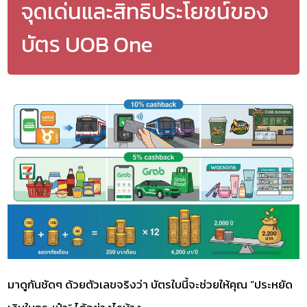
จุดเด่นและสิทธิประโยชน์ของ
บัตร UOB One
มาดูกันชัดๆ ด้วยตัวเลขจริงว่า บัตรใบนี้จะช่วยให้คุณ “ประหยัด