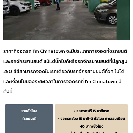
ราคาที่จอดรถ I’m Chinatown จะมีประเภทการจอดทั้งรถยนต์
และรถจักรยานยนต์ แม้แต่บิ๊กไบค์หรือรถจักรยานยนต์ที่มีลูกสูบ
250 ซีซีสามารถจอดในเรทเดียวกับรถจักรยานยนต์ทั่วๆ ไปได้
และเงื่อนไขของระยะเวลาในการจอดรถที่ I’m Chinatown มี
ดังนี้
รายชั่วโมง
• จอดรถฟรี 15 นาทีแรก
(รถยนต์)
• จอดรถช่วง 15 นาที-3 ชั่วโมง ค่าธรรมเนียม
40 บาท/ชั่วโมง