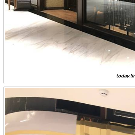
today.li