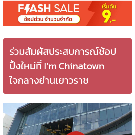
ร่วมสัมผัสประสบการณ์ช้อป
ปิ้งใหม่ที่ I’m Chinatown
ใจกลางย่านเยาวราช