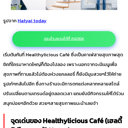
รูปจาก
Hatyai today
จองโรงแรมได้ที่ AGODA
เริ่มต้นกันที่ Healthylicious Café ซึ่งเป็นคาเฟ่สายสุขภาพสุด
ชิคที่ใครมาหาดใหญ่ก็ต้องไปลอง เพราะนอกจากจะมีเมนูเพื่อ
สุขภาพที่ทานแล้วไม่ต้องห่วงแคลลอรี่ ก็ยังมีมุมสวยๆไว้ให้ถ่าย
รูปเก๋ๆกลับไปอีก ซึ่งทางร้านจะมีการตกแต่งหลากหลายสไตล์
ปรับเปลี่ยนตามเทรนด์อยู่ตลอดเวลา แถมยังมีกิจกรรมให้ได้ร่วม
สนุกบ่อยๆอีกด้วย สวยๆสายสุขภาพแนะนำเลยจ้า
จุดเด่นของ Healthylicious Café (เฮลตี้