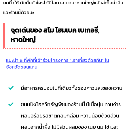
ยกนิ้วให้ ดังนั้นถ้าใครได้มีโอกาสแวะมาหาดใหญ่แล้วล่ะก็อย่าลืม
แวะร้านนี้ด้วยนะ
จุดเด่นของ สโม โฮมเบค เบเกอรี่,
หาดใหญ่
แนะนำ 8 ที่พักที่เข้าร่วมโครงการ “เราเที่ยวด้วยกัน” ใน
จังหวัดขอนแก่น
มีอาหารครบจบในที่เดียวทั้งของคาวและของหวาน
ขนมปังโฮลวีทธัญพืชของร้านนี้ มีเนื้อนุ่ม ทานง่าย
หอมอร่อยรสชาติกลมกล่อม หวานน้อยด้วยส่วน
ผสมจากน้ำผึ้ง ไม่มีส่วนผสมของ เนย นม ไข่ และ