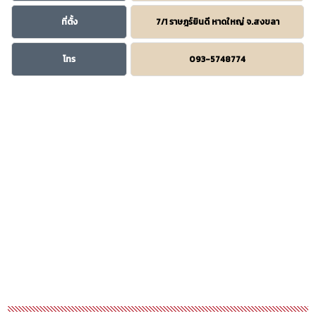
ที่ตั้ง
7/1 ราษฎร์ยินดี หาดใหญ่ จ.สงขลา
โทร
093-5748774