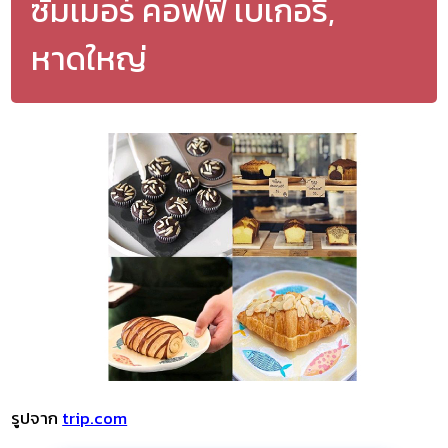
ซัมเมอร์ คอฟฟี่ เบเกอรี่,
หาดใหญ่
รูปจาก
trip.com