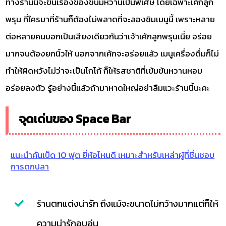
ทางร้านนี้จะขึ้นเรื่องของขนมหวานเป็นพิเศษ โดยเฉพาะเค้กลูก
พรุน ที่ใครมาที่ร้านก็ต้องไม่พลาดที่จะลองชิมเมนูนี้ เพราะหลาย
ต่อหลายคนบอกเป็นเสียงเดียวกันว่าเจ้าเค้กลูกพรุนเนี่ย อร่อย
มากจนต้องยกนิ้วให้ นอกจากเค้กจะอร่อยแล้ว เมนูเครื่องดื่มก็ไม่
ทำให้ผิดหวังไม่ว่าจะเป็นโกโก้ ก็ให้รสชาติที่เข้มข้นหวานหอม
อร่อยลงตัว รู้อย่างนี้แล้วถ้ามาหาดใหญ่อย่าลืมแวะร้านนี้นะคะ
จุดเด่นของ Space Bar
แนะนำคันเบ็ด 10 ฟุต ยี่ห้อไหนดี เหมาะสำหรับเหล่าผู้ที่ชื่นชอบ
การตกปลา
ร้านตกแต่งน่ารัก ถึงแม้จะขนาดไม่กว้างมากแต่ก็ให้
ความน่ารักอบอุ่น