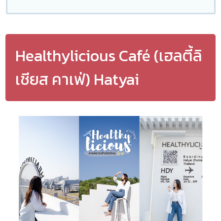
Healthylicious Café (เฮลตี้ลิ
เชียส คาเฟ่) Hatyai