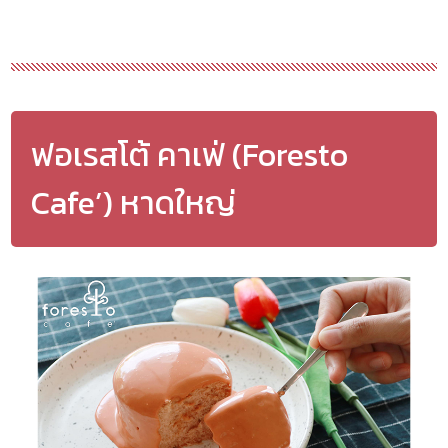
ฟอเรสโต้ คาเฟ่ (Foresto
Cafe’) หาดใหญ่