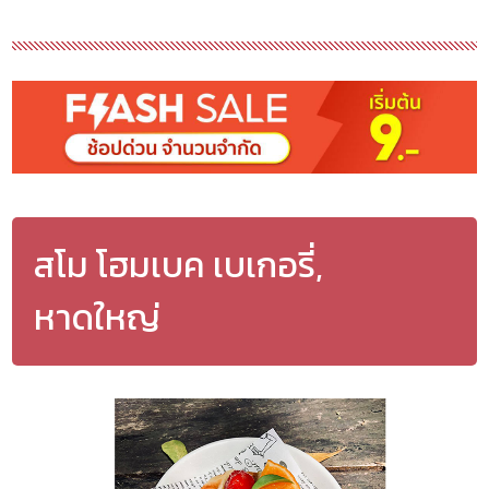
สโม โฮมเบค เบเกอรี่,
หาดใหญ่