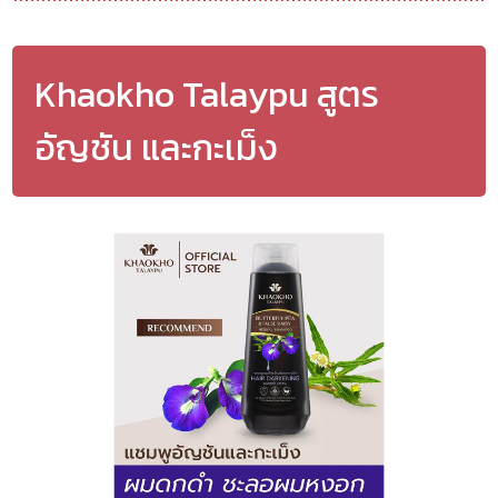
Khaokho Talaypu สูตร
อัญชัน และกะเม็ง