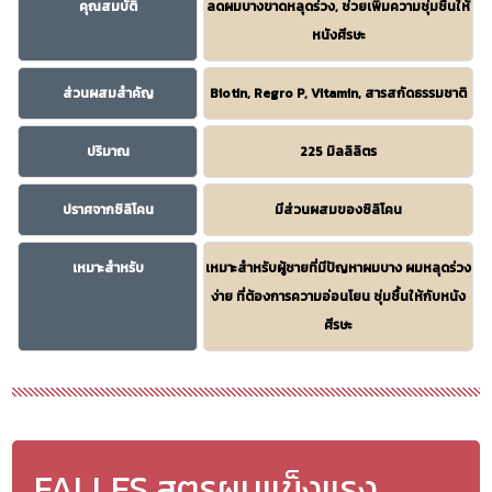
คุณสมบัติ
ลดผมบางขาดหลุดร่วง, ช่วยเพิ่มความชุ่มชื้นให้
หนังศีรษะ
ส่วนผสมสำคัญ
Biotin, Regro P, Vitamin, สารสกัดธรรมชาติ
ปริมาณ
225 มิลลิลิตร
ปราศจากซิลิโคน
มีส่วนผสมของซิลิโคน
เหมาะสำหรับ
เหมาะสำหรับผู้ชายที่มีปัญหาผมบาง ผมหลุดร่วง
ง่าย ที่ต้องการความอ่อนโยน ชุ่มชื้นให้กับหนัง
ศีรษะ
FALLES สูตรผมแข็งแรง