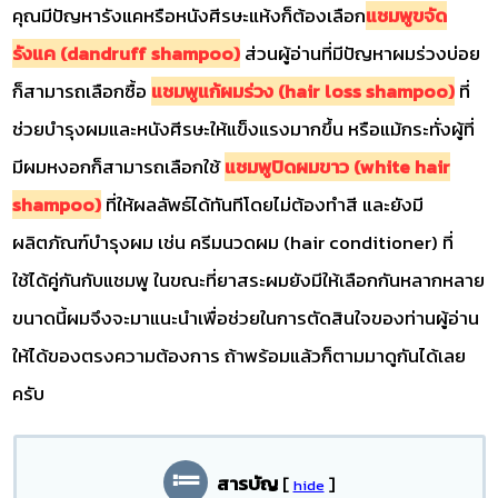
คุณมีปัญหารังแคหรือหนังศีรษะแห้งก็ต้องเลือก
แชมพูขจัด
รังแค (dandruff shampoo)
ส่วนผู้อ่านที่มีปัญหาผมร่วงบ่อย
ก็สามารถเลือกซื้อ
แชมพูแก้ผมร่วง (hair loss shampoo)
ที่
ช่วยบำรุงผมและหนังศีรษะให้แข็งแรงมากขึ้น หรือแม้กระทั่งผู้ที่
มีผมหงอกก็สามารถเลือกใช้
แชมพูปิดผมขาว (white hair
shampoo)
ที่ให้ผลลัพธ์ได้ทันทีโดยไม่ต้องทำสี และยังมี
ผลิตภัณฑ์บำรุงผม เช่น ครีมนวดผม (hair conditioner) ที่
ใช้ได้คู่กันกับแชมพู ในขณะที่ยาสระผมยังมีให้เลือกกันหลากหลาย
ขนาดนี้ผมจึงจะมาแนะนำเพื่อช่วยในการตัดสินใจของท่านผู้อ่าน
ให้ได้ของตรงความต้องการ ถ้าพร้อมแล้วก็ตามมาดูกันได้เลย
ครับ
สารบัญ
[
]
hide