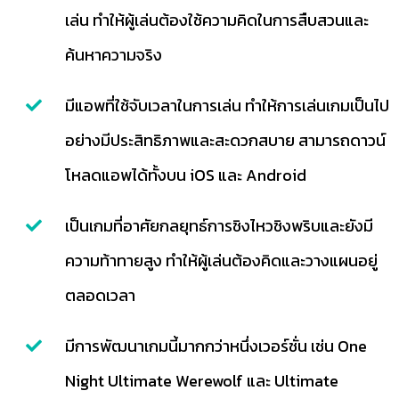
เล่น ทำให้ผู้เล่นต้องใช้ความคิดในการสืบสวนและ
ค้นหาความจริง
มีแอพที่ใช้จับเวลาในการเล่น ทำให้การเล่นเกมเป็นไป
อย่างมีประสิทธิภาพและสะดวกสบาย สามารถดาวน์
โหลดแอพได้ทั้งบน iOS และ Android
เป็นเกมที่อาศัยกลยุทธ์การชิงไหวชิงพริบและยังมี
ความท้าทายสูง ทำให้ผู้เล่นต้องคิดและวางแผนอยู่
ตลอดเวลา
มีการพัฒนาเกมนี้มากกว่าหนึ่งเวอร์ชั่น เช่น One
Night Ultimate Werewolf และ Ultimate