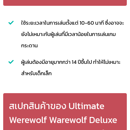
ใช้ระยะเวลาในการเล่นตั้งแต่ 10-60 นาที ซึ่งอาจจะ
ยังไม่เหมาะกับผู้เล่นที่มีเวลาน้อยในการเล่นเกม
กระดาน
ผู้เล่นต้องมีอายุมากกว่า 14 ปีขึ้นไป ทำให้ไม่เหมาะ
สำหรับเด็กเล็ก
สเปกสินค้าของ Ultimate
Werewolf Warewolf Deluxe