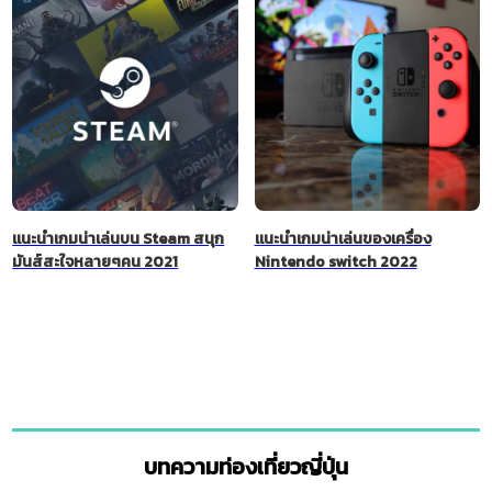
แนะนำเกมน่าเล่นบน Steam สนุก
แนะนำเกมน่าเล่นของเครื่อง
มันส์สะใจหลายๆคน 2021
Nintendo switch 2022
บทความท่องเที่ยวญี่ปุ่น