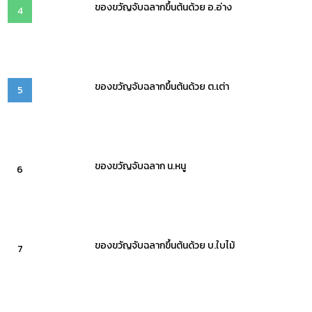
ของขวัญจับฉลากขึ้นต้นด้วย อ.อ่าง
4
ของขวัญจับฉลากขึ้นต้นด้วย ต.เต่า
5
ของขวัญจับฉลาก น.หนู
6
ของขวัญจับฉลากขึ้นต้นด้วย บ.ใบไม้
7