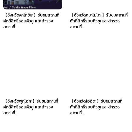
【จังหวัดคาโกชิมะ】รับชมสถานที่
【จังหวัดคุมาโมโตะ】รับชมสถานที่
ศักดิ์สิทธิ์รอบคิวชู! และสำรวจ
ศักดิ์สิทธิ์รอบคิวชู! และสำรวจ
สถานที่...
สถานที่...
【จังหวัดฟุกุโอกะ】รับชมสถานที่
【จังหวัดโออิตะ】รับชมสถานที่
ศักดิ์สิทธิ์รอบคิวชู! และสำรวจ
ศักดิ์สิทธิ์รอบคิวชู! และสำรวจ
สถานที่...
สถานที่...