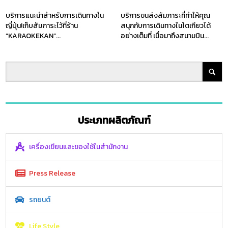
บริการแนะนำสำหรับการเดินทางใน
บริการขนส่งสัมภาระที่ทำให้คุณ
ญี่ปุ่น!เก็บสัมภาระไว้ที่ร้าน
สนุกกับการเดินทางในโตเกียวได้
”KARAOKEKAN”...
อย่างเต็มที่ เมื่อมาถึงสนามบิน...
ประเภทผลิตภัณฑ์
เครื่องเขียนและของใช้ในสำนักงาน
Press Release
รถยนต์
Life Style