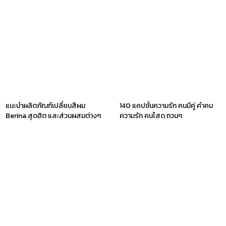
แนะนำผลิตภัณฑ์เปลี่ยนสีผม
140 แคปชั่นความรัก คนมีคู่ คำคม
Berina สุดฮิต และส่วนผสมต่างๆ
ความรัก คนโสด กวนๆ