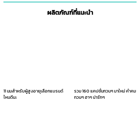
ผลิตภัณฑ์ที่แนะนำ
11 นมสำหรับผู้สูงอายุเลือกแบรนด์
รวม 160 แคปชั่นกวนๆ มาใหม่ คําคม
ไหนดีนะ
กวนๆ ฮาๆ น่ารักๆ