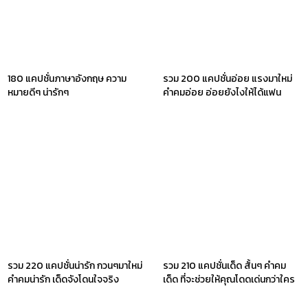
180 แคปชั่นภาษาอังกฤษ ความ
รวม 200 แคปชั่นอ่อย แรงมาใหม่
หมายดีๆ น่ารักๆ
คำคมอ่อย อ่อยยังไงให้ได้แฟน
รวม 220 แคปชั่นน่ารัก กวนๆมาใหม่
รวม 210 แคปชั่นเด็ด สั้นๆ คำคม
คำคมน่ารัก เด็ดจังโดนใจจริง
เด็ด ที่จะช่วยให้คุณโดดเด่นกว่าใคร