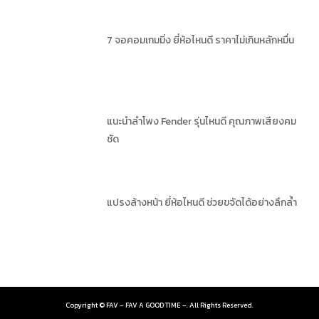
7 จอคอมเกมมิ่ง ยี่ห้อไหนดี ราคาไม่เกินหลักหมื่น
แนะนำลำโพง Fender รุ่นไหนดี คุณภาพเสียงคม
ชัด
แปรงล้างหน้า ยี่ห้อไหนดี ช่วยขจัดได้อย่างลึกล้ำ
Copyright ©
FAV – FAV A GOOD TIME –. All Rights Reserved.