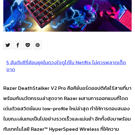
5 อันดับซีรี่ย้อนยุคในดวงใจดูได้ใน Netflix ไม่ควรพลาดเด็ด
ขาด
Razer DeathStalker V2 Pro คือคีย์บอร์ดออปติคัลไร้สายที่มา
พร้อมกับนวัตกรรมล่าสุดจาก Razer ผสานการออกแบบที่โดด
เด่นด้วยสวิตช์แบบ low-profile ใหม่ล่าสุด ทำให้การตอบสนอง
ในขณะเล่นเกมเป็นไปอย่างรวดเร็วและแม่นยำ อีกทั้งยังมาพร้อม
กับเทคโนโลยี Razer™ HyperSpeed Wireless ที่ให้ความ