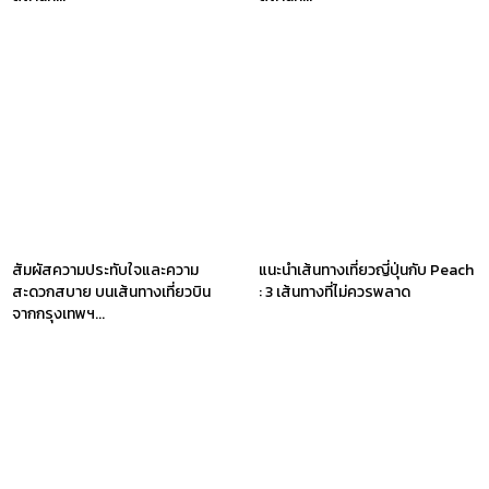
สัมผัสความประทับใจและความ
แนะนำเส้นทางเที่ยวญี่ปุ่นกับ Peach
สะดวกสบาย บนเส้นทางเที่ยวบิน
: 3 เส้นทางที่ไม่ควรพลาด
จากกรุงเทพฯ...