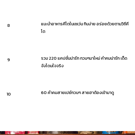
แนะนำอาหารคีโตในเซเว่น กินง่าย อร่อยด้วยตามวิถีคี
8
โต
รวม 220 แคปชั่นน่ารัก กวนๆมาใหม่ คำคมน่ารัก เด็ด
9
จังโดนใจจริง
60 คำคมสายเปย์กวนๆ สายฮาต้องเข้ามาดู
10