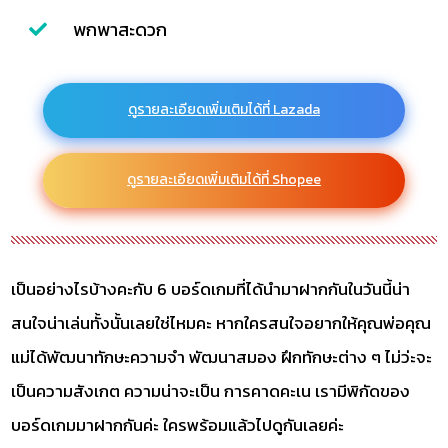
พกพาสะดวก
ดูรายละเอียดเพิ่มเติมได้ที่ Lazada
ดูรายละเอียดเพิ่มเติมได้ที่ Shopee
เป็นอย่างไรบ้างคะกับ 6 บอร์ดเกมที่ได้นำมาฝากกันในวันนี้น่า
สนใจน่าเล่นทั้งนั้นเลยใช่ไหมคะ หากใครสนใจอยากให้คุณพ่อคุณ
แม่ได้พัฒนาทักษะความจำ พัฒนาสมอง ฝึกทักษะต่าง ๆ ไม่ว่ะจะ
เป็นความสังเกต ความน่าจะเป็น การคาดคะเน เรามีพิกัดของ
บอร์ดเกมมาฝากกันค่ะ ใครพร้อมแล้วไปดูกันเลยค่ะ