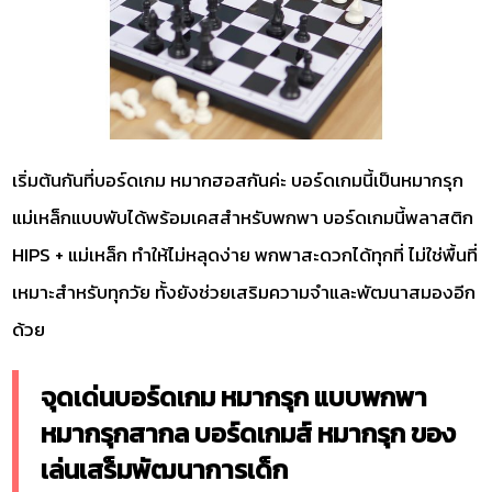
เริ่มต้นกันที่บอร์ดเกม หมากฮอสกันค่ะ บอร์ดเกมนี้เป็นหมากรุก
แม่เหล็กแบบพับได้พร้อมเคสสำหรับพกพา บอร์ดเกมนี้พลาสติก
HIPS + แม่เหล็ก ทำให้ไม่หลุดง่าย พกพาสะดวกได้ทุกที่ ไม่ใช่พื้นที่
เหมาะสำหรับทุกวัย ทั้งยังช่วยเสริมความจำและพัฒนาสมองอีก
ด้วย
จุดเด่นบอร์ดเกม หมากรุก แบบพกพา
หมากรุกสากล บอร์ดเกมส์ หมากรุก ของ
เล่นเสร็มพัฒนาการเด็ก