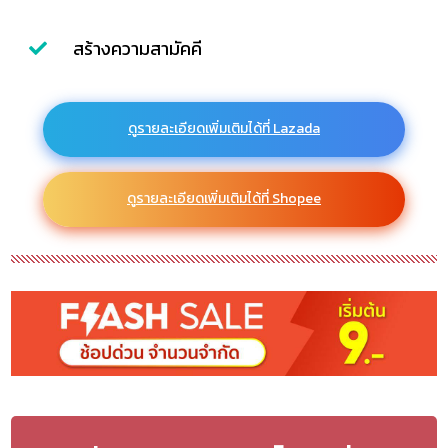
สร้างความสามัคคี
ดูรายละเอียดเพิ่มเติมได้ที่ Lazada
ดูรายละเอียดเพิ่มเติมได้ที่ Shopee