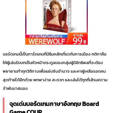
บอร์ดเกมนี้เป็นการ์ดเกมที่มีธีมหลักเกี่ยวกับการเมือง กติกาคือ
ให้ผู้เล่นรับบทเป็นหัวหน้าตระกูลของกลุ่มผู้มีอิทธิพลที่จะต้อง
พยายามทำทุกวิถีทางเพื่อแย่งชิงอำนาจ และหาผู้เหลือรอดคน
สุดท้ายได้อีกด้วย พกพาง่าย สะดวก และเล่นได้ทุกที่เสิรมความ
จำพัมนาสมอง
จุดเด่นบอร์ดเกมภาษาอังกฤษ Board
Game COUP