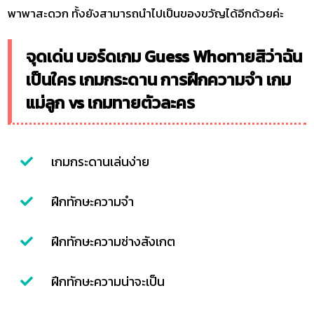
พาพาสะดวก ทั้งยังสามารถนำไปเป็นของขวัญได้อีกด้วยค่ะ
จุดเด่น บอร์ดเกม Guess Whoทายสิว่าฉัน
เป็นใคร เกมกระดาน การฝึกความจำ เกม
แม่ลูก vs เกมทายตัวละคร
เกมกระดานเล่นง่าย
ฝึกทักษะความจำ
ฝึกทักษะความช่างสังเกต
ฝึกทักษะความน่าจะเป็น