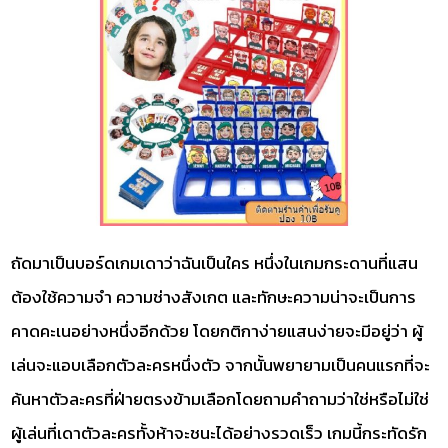
ถัดมาเป็นบอร์ดเกมเดาว่าฉันเป็นใคร หนึ่งในเกมกระดานที่แสน
ต้องใช้ความจำ ความช่างสังเกต และทักษะความน่าจะเป็นการ
คาดคะเนอย่างหนึ่งอีกด้วย โดยกติกาง่ายแสนง่ายจะมีอยู่ว่า ผู้
เล่นจะแอบเลือกตัวละครหนึ่งตัว จากนั้นพยายามเป็นคนแรกที่จะ
ค้นหาตัวละครที่ฝ่ายตรงข้ามเลือกโดยถามคำถามว่าใช่หรือไม่ใช่
ผู้เล่นที่เดาตัวละครทั้งห้าจะชนะได้อย่างรวดเร็ว เกมนี้กระทัดรัก