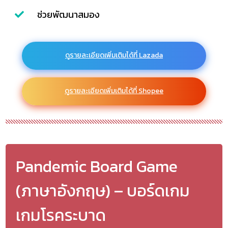
ช่วยพัฒนาสมอง
ดูรายละเอียดเพิ่มเติมได้ที่ Lazada
ดูรายละเอียดเพิ่มเติมได้ที่ Shopee
Pandemic Board Game
(ภาษาอังกฤษ) – บอร์ดเกม
เกมโรคระบาด