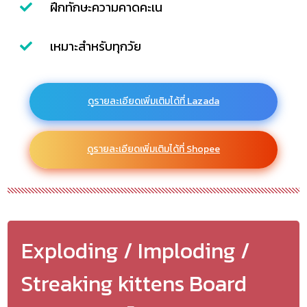
ฝึกทักษะความคาดคะเน
เหมาะสำหรับทุกวัย
ดูรายละเอียดเพิ่มเติมได้ที่ Lazada
ดูรายละเอียดเพิ่มเติมได้ที่ Shopee
Exploding / Imploding /
Streaking kittens Board