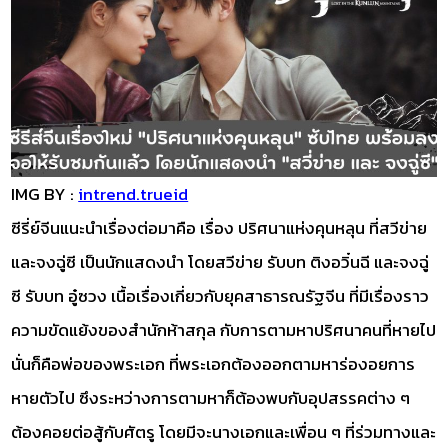
IMG BY :
intrend.trueid
ซีรี่ย์จีนแนะนำเรื่องต่อมาคือ เรื่อง ปริศนาแห่งคุนหลุน ที่สวีข่าย
และจงฉู่ซี เป็นนักแสดงนำ โดยสวีข่าย รับบท ติงอวิ๋นฉี และจงฉู่
ซี รับบท อู๋ซวง เนื้อเรื่องเกี่ยวกับยุคสาธารณรัฐจีน ที่มีเรื่องราว
ความขัดแย้งของสำนักห้าสกุล กับการตามหาปริศนาคนที่หายไป
นั่นก็คือพ่อของพระเอก ที่พระเอกต้องออกตามหาร่องอยการ
หายตัวไป ซึงระหว่างการตามหาก็ต้องพบกับอุปสรรคต่าง ๆ
ต้องคอยต่อสู้กับศัตรู โดยมีจะนางเอกและเพื่อน ๆ ที่ร่วมทางและ