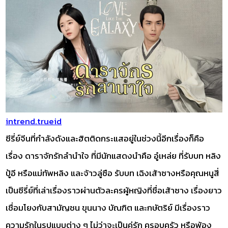
intrend.trueid
ซีรี่ย์จีนที่กำลังดังและฮิตติดกระแสอยู่ในช่วงนี้อีกเรื่องก็คือ
เรื่อง ดาราจักรักลำนำใจ ที่มีนักแสดงนำคือ อู๋เหล่ย ที่รับบท หลิง
ปู้อี หรือแม่ทัพหลิง และจ้าวลู่ซือ รับบท เฉิงเส้าซางหรือคุณหนูสี่
เป็นซีรี่ย์ที่เล่าเรื่องราวผ่านตัวละครผู้หญิงที่ชื่อเส้าซาง เรื่องยาว
เชื่อมโยงกับสามัญชน ขุนนาง บัณฑิต และกษัตริย์ มีเรื่องราว
ความรักในรูปแบบต่าง ๆ ไม่ว่าจะเป็นคู่รัก ครอบครัว หรือพ้อง