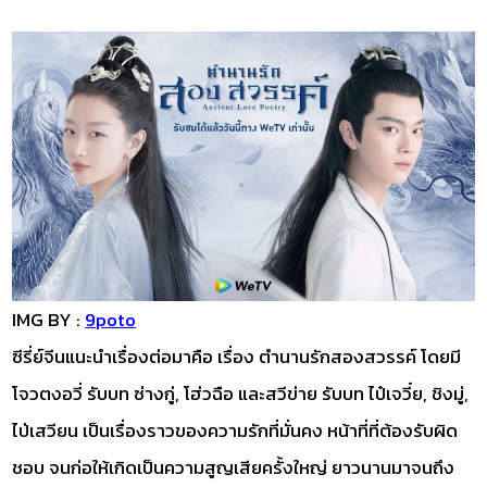
IMG BY :
9poto
ซีรี่ย์จีนแนะนำเรื่องต่อมาคือ เรื่อง ตำนานรักสองสวรรค์ โดยมี
โจวตงอวี่ รับบท ซ่างกู่, โฮ่วฉือ และสวีข่าย รับบท ไป๋เจวี๋ย, ชิงมู่,
ไป่เสวียน เป็นเรื่องราวของความรักที่มั่นคง หน้าที่ที่ต้องรับผิด
ชอบ จนก่อให้เกิดเป็นความสูญเสียครั้งใหญ่ ยาวนานมาจนถึง