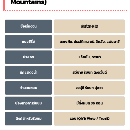
Mountains)
ชื่อเรื่องจีน
迷航昆仑墟
แนวซีรี่ย์
ผจญภัย, ประวัติศาสตร์, ลึกลับ, แฟนตาซี
ประเภท
แอ็กชั่น, ดราม่า
นักแสดงนำ
สวีข่าย รับบท ติงอวิ๋นฉี
จำนวนตอน
จงฉู่ซี รับบท อู๋ซวง
ช่องทางการรับชม
มีทั้งหมด 36 ตอน
ลิงค์สำหรับรับชม
แอบ iQIYI/ Wetv / TrueID