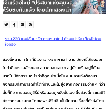
รวม 220 แคปชั่นน่ารัก กวนๆมาใหม่ คำคมน่ารัก เด็ดจังโดน
ใจจริง
ช่วงนี้หลาย ๆ ใครที่มีเวลาว่างจากการทำงาน มักจะขี้เกียจออก
ไปทำกิจกรรมข้างนอก อยากนอนเฉย ๆ อยู่บ้านหรืออยู่ที่ห้อง
หากไม่มีกิจกรรมอะไรทำก็ดูจะน่าเบื่อไป คนหลายจึงต้องหา
กิจกรรมที่สามารถทำได้ที่บ้านและไม่ยุ่งยาก กิจกรรมง่าย ๆ ที่ว่า
นั่นก็คือ การนอนดูซีรี่ย์หรือนอนดูหนังนั่นเอง ยิ่งช่วงนี้กระแสซีรี่
ย์จากต่างประเทศ โดยเฉพาะซีรี่ย์จีนนั้นมีหลายเรื่องที่กำลังโด่ง
ดังและมาแรงในบ้านเราเป็นอย่างมาก ด้วยเพราะซีรี่ย์จีนมีแนว