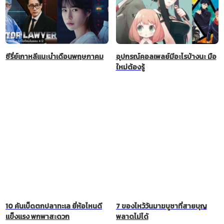
ซีรี่ย์เกาหลีแนะนำเดือนพฤษภาคม
อุปกรณ์คอลเพลย์มีอะไรบ้างนะ มือ
ใหม่ต้องรู้
10 คันเบ็ดตกปลาทะเล ยี่ห้อไหนดี
7 ของไหว้วันมาฆบูชาที่สายบุญ
แข็งแรง พกพาสะดวก
พลาดไม่ได้