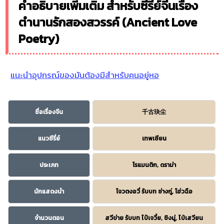
คำอธิบายเพิ่มเติม สำหรับซีรี่ย์จีนเรื่อง
ตำนานรักสองสวรรค์ (Ancient Love
Poetry)
แนะนำอุปกรณ์ของมันต้องมีสำหรับคนอยู่หอ
ชื่อเรื่องจีน
千古玦尘
แนวซีรี่ย์
เทพเซียน
ประเภท
โรแมนติก, ดราม่า
นักแสดงนำ
โจวตงอวี่ รับบท ซ่างกู่, โฮ่วฉือ
จำนวนตอน
สวีข่าย รับบท ไป๋เจวี๋ย, ชิงมู่, ไป่เสวียน