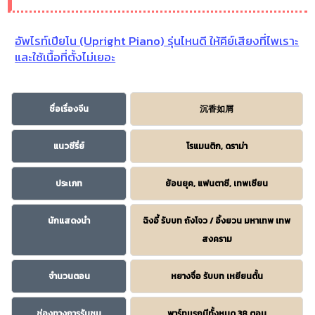
อัพไรท์เปียโน (Upright Piano) รุ่นไหนดี ให้คีย์เสียงที่ไพเราะ
และใช้เนื้อที่ตั้งไม่เยอะ
ชื่อเรื่องจีน
沉香如屑
แนวซีรี่ย์
โรแมนติก, ดราม่า
ประเภท
ย้อนยุค, แฟนตาซี, เทพเซียน
นักแสดงนำ
ฉิงอี้ รับบท ถังโจว / อิ้งยวน มหาเทพ เทพ
สงคราม
จำนวนตอน
หยางจื่อ รับบท เหยียนตั้น
ช่องทางการรับชม
พาร์ทเเรกมีทั้งหมด 38 ตอน