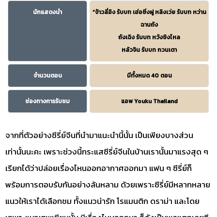
นักแสดงนำ
“จ้าวลี่อิง รับบท เฮ่อซิ่งฝู หลิงเว่ย รับบท หว่าน
ฉานถัง
ถังเฉิง รับบท หวังชิงไหล
หลัวจิน รับบท กวนเตา
จำนวนตอน
มีทั้งหมด 40 ตอน
ช่องทางการรับชม
แอพ Youku Thailand
จากที่ตัวอย่างซีรี่ย์จีนที่นำมาแนะนำนี้นั้น เป็นเพียงบางส่วน
เท่านั้นนะคะ เพราะช่วงนี้กระแสซีรี่ย์จีนในบ้านเรานั้นมาแรงสุด ๆ
เรียกได้ว่าปล่อยเรื่องไหนออกอากาศออกมา แฟน ๆ ซีรี่ย์ก็
พร้อมการตอบรับกันอย่างล้นหลาม ด้วยเพราะซีรี่ย์มีหลากหลาย
แนวให้เราได้เลือกชม ทั้งแนวน่ารัก โรแมนติก ดราม่า และโดย