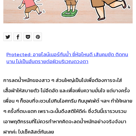
Protected: อายไลน์เนอร์กันน้ำ ยี่ห้อไหนดี เส้นคมชัด ติดทน
นาน ไม่เป็นอันตรายต่อผิวบริเวณดวงตา
การลดน้ำหนักของสาว ๆ ส่วนใหญ่เป็นไปเพื่อต้องการจะใส่
เสื้อผ้าให้สบายตัว ไม่อึดอัด และเพื่อเพิ่มความมั่นใจ แต่บางครั้ง
เพื่อน ๆ ก็ชอบที่จะชวนไปกินไอศกรีม กินบุฟเฟ่ต์ ฯลฯ ทำให้หลาย
ๆ ครั้งที่ตบะแตก เพราะฉะนั้นดึงสติให้ดีค่ะ ซึ่งวันนี้เรารวบรวม
เอาพฤติกรรมที่ไม่ควรทำหากคิดจะลดน้ำหนักอย่างจริงจังมา
ฝากค่ะ ไปเช็คลิสต์กันเลย