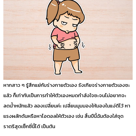
หากสาว ๆ รู้สึกแย่กับร่างกายตัวเอง รังเกียจร่างกายตัวเองซะ
แล้ว ก็เท่ากับเป็นการทำให้ตัวเองหมดกำลังใจซะจนไม่อยากจะ
ลดน้ำหนักแล้ว ลองเปลี่ยนค่ะ เปลี่ยนมุมมองให้มองในแง่ดีไว้ หา
แรงผลักดันหรือหาไอดอลให้ตัวเอง เช่น สิ้นปีนี้ฉันต้องใส่ชุด
ราตรีสุดเซ็กซี่นี้ได้ เป็นต้น