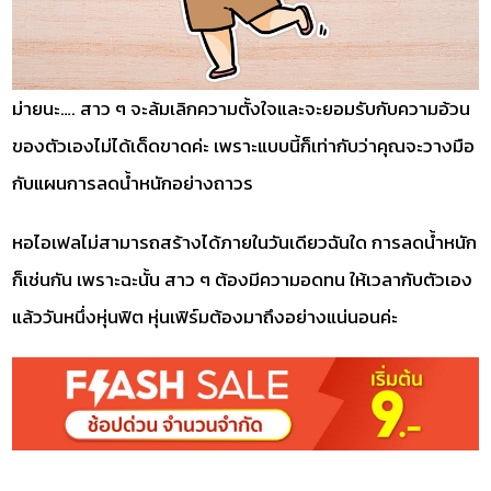
ม่ายนะ…. สาว ๆ จะล้มเลิกความตั้งใจและจะยอมรับกับความอ้วน
ของตัวเองไม่ได้เด็ดขาดค่ะ เพราะแบบนี้ก็เท่ากับว่าคุณจะวางมือ
กับแผนการลดน้ำหนักอย่างถาวร
หอไอเฟลไม่สามารถสร้างได้ภายในวันเดียวฉันใด การลดน้ำหนัก
ก็เช่นกัน เพราะฉะนั้น สาว ๆ ต้องมีความอดทน ให้เวลากับตัวเอง
แล้ววันหนึ่งหุ่นฟิต หุ่นเฟิร์มต้องมาถึงอย่างแน่นอนค่ะ