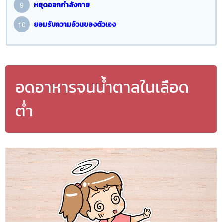
หยุดออกกำลังกาย
ยอมรับความอ้วนของตัวเอง
อดอาหารจนน้ำตาลในเลือด
ต่ำ