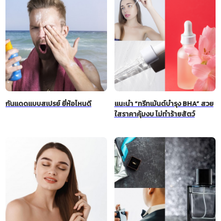
กันแดดแบบสเปรย์ ยี่ห้อไหนดี
แนะนำ “ทรีทเม้นต์บำรุง BHA” สวย
ใสราคาคุ้มงบ ไม่ทำร้ายสัตว์