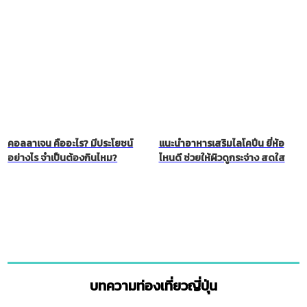
คอลลาเจน คืออะไร? มีประโยชน์
แนะนำอาหารเสริมไลโคปีน ยี่ห้อ
อย่างไร จำเป็นต้องกินไหม?
ไหนดี ช่วยให้ผิวดูกระจ่าง สดใส
บทความท่องเที่ยวญี่ปุ่น