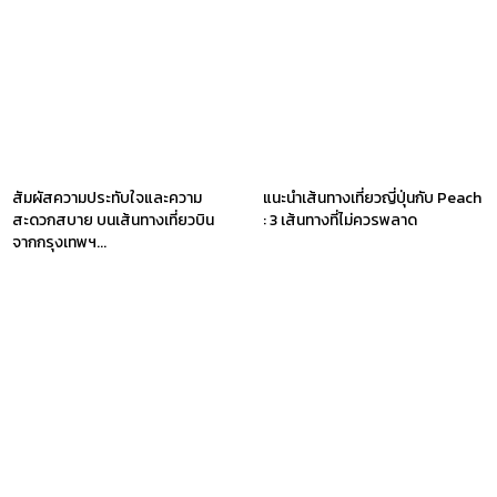
สัมผัสความประทับใจและความ
แนะนำเส้นทางเที่ยวญี่ปุ่นกับ Peach
สะดวกสบาย บนเส้นทางเที่ยวบิน
: 3 เส้นทางที่ไม่ควรพลาด
จากกรุงเทพฯ...