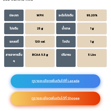
ประเภท
WPH
ระดับโปรตีน
95.20%
โปรตีน
25 g
น้ำตาล
1 g
แคลอรี่
120 cal
ไขมัน
1 g
สารอาหารอื่น
BCAA 5.5 g
ปริมาณ
5 Lbs
ๆ
ดูรายละเอียดเพิ่มเติมได้ที่ Lazada
ดูรายละเอียดเพิ่มเติมได้ที่ Shopee