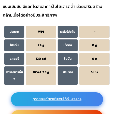
แบบเข้มข้น มีแลคโตสและคาร์โบไฮเดรตต่ำ ช่วยเสริมสร้าง
กล้ามเนื้อได้อย่างมีประสิทธิภาพ
ประเภท
WPI
ระดับโปรตีน
–
โปรตีน
29 g
น้ำตาล
0 g
แคลอรี่
120 cal
ไขมัน
0 g
สารอาหารอื่น
BCAA 7.3 g
ปริมาณ
5Lbs
ๆ
ดูรายละเอียดเพิ่มเติมได้ที่ Lazada