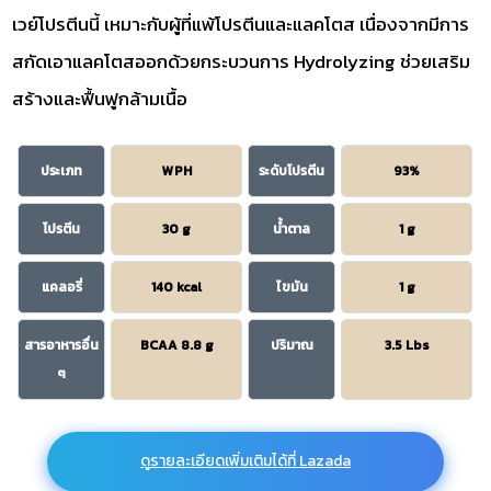
เวย์โปรตีนนี้ เหมาะกับผู้ที่แพ้โปรตีนและแลคโตส เนื่องจากมีการ
สกัดเอาแลคโตสออกด้วยกระบวนการ Hydrolyzing ช่วยเสริม
สร้างและฟื้นฟูกล้ามเนื้อ
ประเภท
WPH
ระดับโปรตีน
93%
โปรตีน
30 g
น้ำตาล
1 g
แคลอรี่
140 kcal
ไขมัน
1 g
สารอาหารอื่น
BCAA 8.8 g
ปริมาณ
3.5 Lbs
ๆ
ดูรายละเอียดเพิ่มเติมได้ที่ Lazada