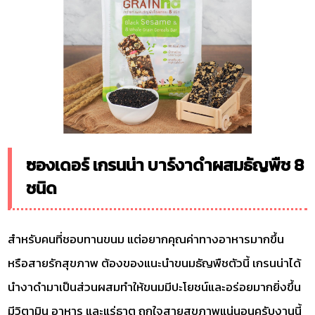
ซองเดอร์ เกรนน่า บาร์งาดำผสมธัญพืช 8
ชนิด
สำหรับคนที่ชอบทานขนม แต่อยากคุณค่าทางอาหารมากขึ้น
หรือสายรักสุขภาพ ต้องของแนะนำขนมธัญพืชตัวนี้ เกรนน่าได้
นำงาดำมาเป็นส่วนผสมทำให้ขนมมีปะโยชน์และอร่อยมากยิ่งขึ้น
มีวิตามิน อาหาร และแร่ธาตุ ถูกใจสายสุขภาพแน่นอนครับงานนี้