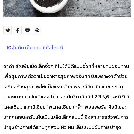
10อันดับ เก๊กฮวย ยี่ห้อไหนดี
งาดำ ธัญพืชเม็ดเล็กจิ๋วๆ ที่ไม่ได้มีดีแบบจิ๋วๆที่หลายคนชอบทาน
เพื่อสุขภาพ ถือว่าเป็นอาหารสุขภาพจริงๆครับเพราะงาดำช่วย
เสริมสร้างสุขภาพให้แข็งแรง ด้วยเพราะมีวิตามินและแร่ธาตุ
ต่างๆมากมายในตัวเอง ไม่ว่าจะเป็นวิตามินบี 1,2,3 5,6 และบี 9 มี
แคลเซียม แมกนีเซียม โพแทสเซียม เหล็ก ฟอสฟอรัส คือมีเยอะ
มากๆเลยนะครับเห็นเป็นเมล็ดเล็กๆแบบนี้ ซึ่งสามารถช่วยในการ
บำรุงร่างกายได้แทบทุกส่วน ผิว ผม เล็บ ระบบขับถ่าย บำรุง