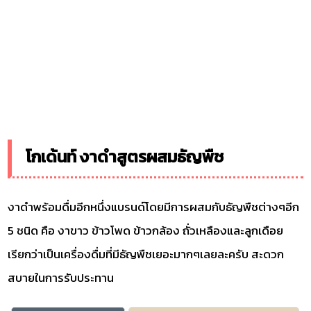
โกเด้นท์ งาดำสูตรผสมธัญพืช
งาดำพร้อมดื่มอีกหนึ่งแบรนด์โดยมีการผสมกับธัญพืชต่างๆอีก
5 ชนิด คือ งาขาว ข้าวโพด ข้าวกล้อง ถั่วเหลืองและลูกเดือย
เรียกว่าเป็นเครื่องดื่มที่มีธัญพืชเยอะมากๆเลยละครับ สะดวก
สบายในการรับประทาน