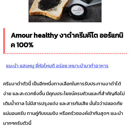
Amour healthy งาดำครีมคีโต ออร์แกนิ
ค 100%
แนะนำ แฮมหมู ยี่ห้อไหนดี อร่อย เหมาะนำมาทำอาหาร
ครีมงาดำตัวนี้ เป็นอีกหนึ่งทางเลือกในการรับประทานงาดำได้
ง่าย และสะดวกยิ่งขึ้น มีคุณประโยชน์ครบถ้วนและที่สำคัญคือไม่
เติมน้ำตาล ไม่มีสารปรุงแต่ง และสารกันเสีย มั่นใจว่าปลอดภัย
แน่นอนครับ ทานคู่กับขนมปัง หรือครัวซองค์เข้ากันสุดๆ แนะนำ
มากๆครับตัวนี้