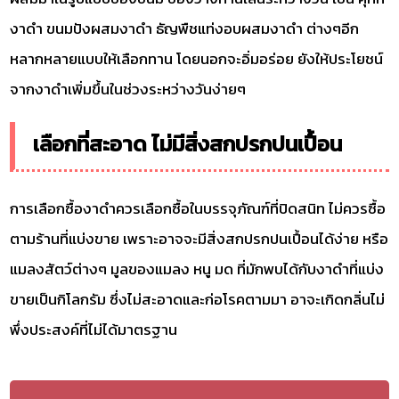
งาดำ ขนมปังผสมงาดำ ธัญพืชแท่งอบผสมงาดำ ต่างๆอีก
หลากหลายแบบให้เลือกทาน โดยนอกจะอิ่มอร่อย ยังให้ประโยชน์
จากงาดำเพิ่มขึ้นในช่วงระหว่างวันง่ายๆ
เลือกที่สะอาด ไม่มีสิ่งสกปรกปนเปื้อน
การเลือกซื้องาดำควรเลือกซื้อในบรรจุภัณฑ์ที่ปิดสนิท ไม่ควรซื้อ
ตามร้านที่แบ่งขาย เพราะอาจจะมีสิ่งสกปรกปนเปื้อนได้ง่าย หรือ
แมลงสัตว์ต่างๆ มูลของแมลง หนู มด ที่มักพบได้กับงาดำที่แบ่ง
ขายเป็นกิโลกรัม ซึ่งไม่สะอาดและก่อโรคตามมา อาจะเกิดกลิ่นไม่
พึ่งประสงค์ที่ไม่ได้มาตรฐาน