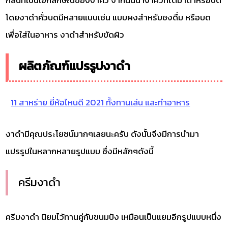
กลิ่นที่เป็นเอกลักษณ์ของงาคั่ว จากนั้นนำงาคั่วที่ได้มาตำหรือบด
โดยงาดำคั่วบดมีหลายแบบเช่น แบบผงสำหรับชงดื่ม หรือบด
เพื่อใส่ในอาหาร งาดำสำหรับขัดผิว
ผลิตภัณฑ์แปรรูปงาดำ
11 สาหร่าย ยี่ห้อไหนดี 2021 ทั้งทานเล่น และทำอาหาร
งาดำมีคุณประโยชน์มากๆเลยนะครับ ดังนั้นจึงมีการนำมา
แปรรูปในหลากหลายรูปแบบ ซึ่งมีหลักๆดังนี้
ครีมงาดำ
ครีมงาดำ นิยมไว้ทานคู่กับขนมปัง เหมือนเป็นแยมอีกรูปแบบหนึ่ง