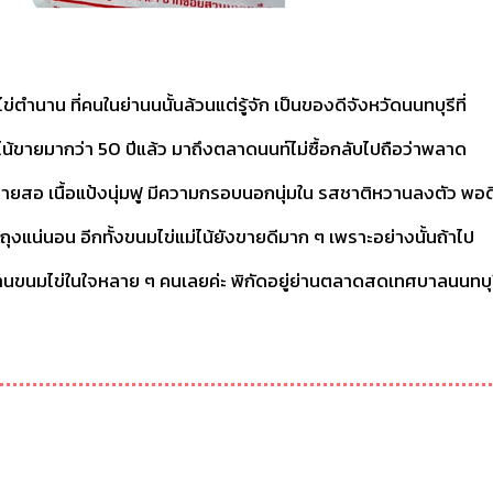
นาน ที่คนในย่านนนั้นล้วนแต่รู้จัก เป็นของดีจังหวัดนนทบุรีที่
น้ขายมากว่า 50 ปีแล้ว มาถึงตลาดนนท์ไม่ซื้อกลับไปถือว่าพลาด
ายสอ เนื้อแป้งนุ่มฟู มีความกรอบนอกนุ่มใน รสชาติหวานลงตัว พอด
ุงแน่นอน อีกทั้งขนมไข่แม่ไน้ยังขายดีมาก ๆ เพราะอย่างนั้นถ้าไป
็นร้านขนมไข่ในใจหลาย ๆ คนเลยค่ะ พิกัดอยู่ย่านตลาดสดเทศบาลนนทบุ