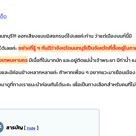
เด็ด
นทบุรี!!! ออกเสียงแบบมิสแกรนด์ไปเลยค่ะท่าน ว่าแต่เมืองนนท์นี้มี
ด้เลยค่ะ
อย่างที่รู้ ๆ กันดีว่าจังหวัดนนทบุรีเป็นจังหวัดที่ตั้งอยู่ในภ
รุงเทพมหานคร
มีเนื้อที่ไม่มากนัก และอยู่ติดแม่น้ำเจ้าพระยา มีท่าน้ำ แ
ยและมีค่อนข้างหลากหลายค่ะ ถ้าหากเพื่อน ๆ อยากแวะมาเยือนเมือง
ูที่ทางเราแนะนำก่อนกันได้นะคะ เผื่อเป็นทางเลือกสำหรับคนที่ไม่ร
สารบัญ
[
]
hide