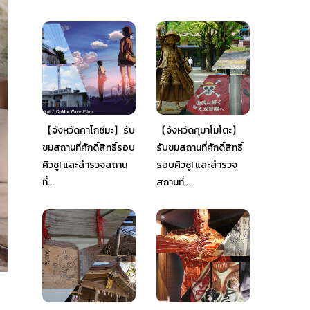
【จังหวัดคาโกชิมะ】รับ
【จังหวัดคุมาโมโตะ】
ชมสถานที่ศักดิ์สิทธิ์รอบ
รับชมสถานที่ศักดิ์สิทธิ์
คิวชู! และสำรวจสถาน
รอบคิวชู! และสำรวจ
ที่...
สถานที่...