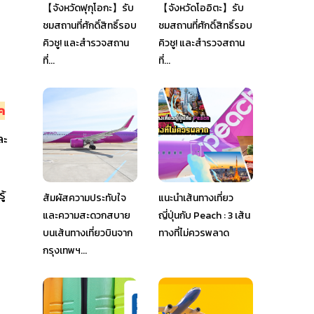
【จังหวัดฟุกุโอกะ】รับ
【จังหวัดโออิตะ】รับ
ชมสถานที่ศักดิ์สิทธิ์รอบ
ชมสถานที่ศักดิ์สิทธิ์รอบ
คิวชู! และสำรวจสถาน
คิวชู! และสำรวจสถาน
ที่...
ที่...
าค
ละ
ู้
สัมผัสความประทับใจ
แนะนำเส้นทางเที่ยว
และความสะดวกสบาย
ญี่ปุ่นกับ Peach : 3 เส้น
บนเส้นทางเที่ยวบินจาก
ทางที่ไม่ควรพลาด
กรุงเทพฯ...