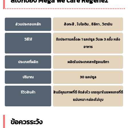
สเปกของ Mega we care Regenez
ส่วนประกอบหลัก
สังกะสี , ไบโอติน , ซิลิกา , วิตามิน
วิธีใช้
รับประทานครั้งละ 1 แคปซูล วันละ 3 ครั้ง หลัง
อาหาร
ประเทศที่ผลิต
ผลิตในประเทศสหรัฐอเมริกา
ปริมาณ
30 แคปซูล
รีวิวสินค้า
สินมีคุณภาพที่ดี จัดส่งไว บรรจุมาในแพคเกจที่ดี
แน่นหนา กล่องไม่บุบ
ข้อควรระวัง