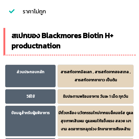
ราคาไม่ถูก
สเปกของ Blackmores Biotin H+
productnation
ส่วนประกอบหลัก
สารสกัดจากมิลเลท , สารสกัดจากฮอสเทล ,
สารสกัดจากชาขาว เป็นต้น
วิธีใช้
รับประทานพร้อมอาหาร วันละ 1 เม็ด ทุกวัน
ข้อมลูสำหรับผู้แพ้อาหาร
มีถั่วเหลือง นวัตกรรมใหม่จากแบล็คมอร์ส ดูแล
สุขภาพเส้นผม ดูแลผมให้แข็งแรง สลวย เงา
งาม ลดอาการหลุดร่วง รักษาอาการศีรษะล้าน