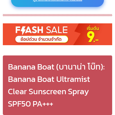
Banana Boat (บานาน่า โบ๊ท):
Banana Boat Ultramist
Clear Sunscreen Spray
SPF50 PA+++