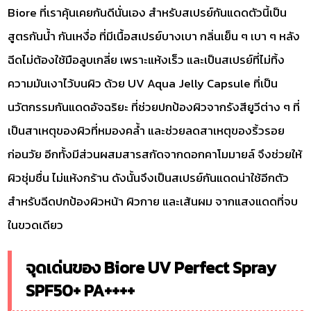
Biore ที่เราคุ้นเคยกันดีนั่นเอง สำหรับสเปรย์กันแดดตัวนี้เป็น
สูตรกันน้ำ กันเหงื่อ ที่มีเนื้อสเปรย์บางเบา กลิ่นเย็น ๆ เบา ๆ หลัง
ฉีดไม่ต้องใช้มือลูบเกลี่ย เพราะแห้งเร็ว และเป็นสเปรย์ที่ไม่ทิ้ง
ความมันเงาไว้บนผิว ด้วย UV Aqua Jelly Capsule ที่เป็น
นวัตกรรมกันแดดอัจฉริยะ ที่ช่วยปกป้องผิวจากรังสียูวีต่าง ๆ ที่
เป็นสาเหตุของผิวที่หมองคล้ำ และช่วยลดสาเหตุของริ้วรอย
ก่อนวัย อีกทั้งมีส่วนผสมสารสกัดจากดอกคาโมมายล์ จึงช่วยให้
ผิวชุ่มชื่น ไม่แห้งกร้าน ดังนั้นจึงเป็นสเปรย์กันแดดน่าใช้อีกตัว
สำหรับฉีดปกป้องผิวหน้า ผิวกาย และเส้นผม จากแสงแดดที่จบ
ในขวดเดียว
จุดเด่นของ Biore UV Perfect Spray
SPF50+ PA++++