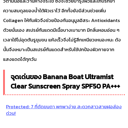
วิตามินอีและว่านหางจระเข้ ซึ่งจะช่วยบำรุงผิวและเก็บรักษา
ความสมดุลของน้ำใต้ผิวเราไว้ อีกทั้งยังมีส่วนช่วยเพิ่ม
Collagen ให้กับผิวจึงช่วยป้องกันอนุมูลอิสระ Antioxidants
ด้วยนั่นเอง สเปรย์กันแดดมีเนื้อบางเบามาก มีกลิ่นหอมอ่อน ๆ
เวลาใช้ไม่อุดตันรูขุมขน แห้งเร็วจึงไม่รู้สึกเหนียวเหนอะหนะ ดัง
นั้นจึงเหมาะเป็นสเปรย์กันแดดสำหรับใช้ปกป้องผิวกายจาก
แสงแดดได้ทุกวัน
จุดเด่นของ Banana Boat Ultramist
Clear Sunscreen Spray SPF50 PA+++
Protected: 7 ที่ดัดขนตา พกพาง่าย สะดวกสาวสายฝอส่อง
ด่วน!