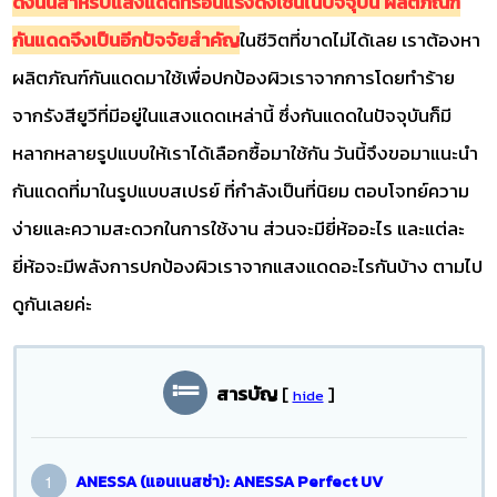
ดังนั้นสำหรับแสงแดดที่ร้อนแรงดังเช่นในปัจจุบัน ผลิตภัณฑ์
กันแดดจึงเป็นอีกปัจจัยสำคัญ
ในชีวิตที่ขาดไม่ได้เลย เราต้องหา
ผลิตภัณฑ์กันแดดมาใช้เพื่อปกป้องผิวเราจากการโดยทำร้าย
จากรังสียูวีที่มีอยู่ในแสงแดดเหล่านี้ ซึ่งกันแดดในปัจจุบันก็มี
หลากหลายรูปแบบให้เราได้เลือกซื้อมาใช้กัน วันนี้จึงขอมาแนะนำ
กันแดดที่มาในรูปแบบสเปรย์ ที่กำลังเป็นที่นิยม ตอบโจทย์ความ
ง่ายและความสะดวกในการใช้งาน ส่วนจะมียี่ห้ออะไร และแต่ละ
ยี่ห้อจะมีพลังการปกป้องผิวเราจากแสงแดดอะไรกันบ้าง ตามไป
ดูกันเลยค่ะ
สารบัญ
[
]
hide
ANESSA (แอนเนสซ่า): ANESSA Perfect UV