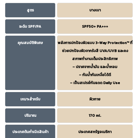
สูตร
บางเบา
ระดับ SPF/PA
SPF50+ PA+++
คุณสมบัติพิเศษ
พลังการปกป้องผิวแบบ 3-Way Protection™ ที่
ช่วยปกป้องผิวจากรังสี UVA/UVB และคง
สภาพทำงานเต็มประสิทธิภาพ
– ปราศจากน้ำมัน และน้ำหอม
– กันน้ำกันเหงื่อได้ดี
– เป็นสเปรย์กันแดด Daily Use
เหมาะสำหรับ
ผิวกาย
ปริมาณ
170 ml.
ประเทศต้นกำเนิดสินค้า
ประเทศสหรัฐอเมริกา