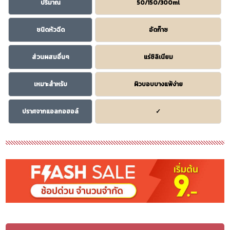
ปริมาณ
50/150/300ml
ชนิดหัวฉีด
อัดก๊าซ
ส่วนผสมอื่นๆ
แร่ซิลิเนียม
เหมาะสำหรับ
ผิวบอบบางแพ้ง่าย
ปราศจากแอลกอฮอล์
✓