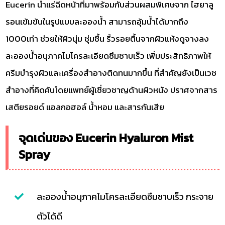
Eucerin น้ำแร่ฉีดหน้าที่มาพร้อมกับส่วนผสมพิเศษจาก ไฮยาลู
รอนเข้มข้นในรูปแบบละอองน้ำ สามารถอุ้มน้ำได้มากถึง
1000เท่า ช่วยให้ผิวนุ่ม ชุ่มชื้น ริ้วรอยตื้นจากผิวแห้งดูจางลง
ละอองน้ำอนุภาคไมโครละเอียดซึมซาบเร็ว เพิ่มประสิทธิภาพให้
ครีมบำรุงผิวและเครื่องสำอางติดทนมากขึ้น ที่สำคัญยังเป็นเวช
สำอางที่คิดค้นโดยแพทย์ผู้เชี่ยวชาญด้านผิวหนัง ปราศจากสาร
เสตียรอยด์ แอลกอฮอล์ น้ำหอม และสารกันเสีย
จุดเด่นของ Eucerin Hyaluron Mist
Spray
ละอองน้ำอนุภาคไมโครละเอียดซึมซาบเร็ว กระจาย
ตัวได้ดี