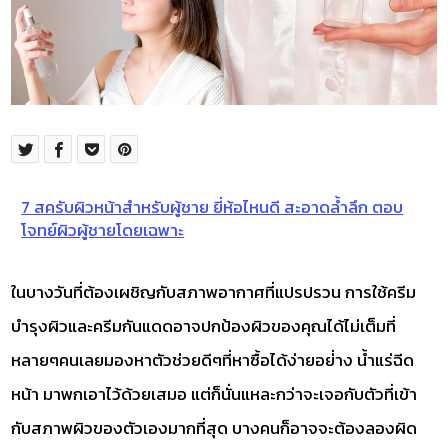
7 สครับผิวหน้าสำหรับผู้ชาย ยี่ห้อไหนดี สะอาดล้ำลึก ตอบ
โจทย์ผิวผู้ชายโดยเฉพาะ
ในบางวันที่ต้องเผชิญกับสภาพอากาศที่แปรปรวน การใช้ครีม
บำรุงผิวและครีมกันแดดอาจปกป้องผิวของคุณได้ไม่เต็มที่
หลายๆคนเลยมองหาตัวช่วยดีๆที่หาซื้อได้ง่ายอย่่าง น้ำแร่ฉีด
หน้า มาพกเอาไว้ด้วยเสมอ แต่ก็นั่นแหละกว่าจะเจอกับตัวที่เข้า
กับสภาพผิวของตัวเองมากที่สุด บางคนก็อาจจะต้องลองผิด