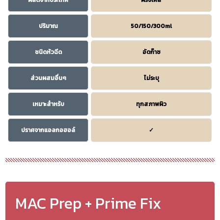
ผลิตจากประเทศ
ฝรั่งเศส
ปริมาณ
50/150/300ml
ชนิดหัวฉีด
อัดก๊าซ
ส่วนผสมอื่นๆ
ไม่ระบุ
เหมาะสำหรับ
ทุกสภาพผิว
ปราศจากแอลกอฮอล์
✓
MAC Prep + Prime Fix