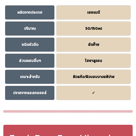
ผลิตจากประเทศ
เยอรมนี
ปริมาณ
50/150ml
ชนิดหัวฉีด
อัดก๊าซ
ส่วนผสมอื่นๆ
ไฮยาลูรอน
เหมาะสำหรับ
ผิวแห้ง/ผิวบอบบางแพ้ง่าย
ปราศจากแอลกอฮอล์
✓