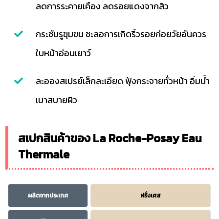
ลดการระคายเคือง ลดรอยแดงจากสิว
กระชับรูขุมขน ชะลอการเกิดริ้วรอยก่อยวัยอันควร
ใบหน้าอ่อนเยาว์
ละอองสเปรย์เล็กละเอียด ฟุ้งกระจายทั่วหน้า อิ่มน้ำ
เบาสบายผิว
สเปกสินค้าของ La Roche-Posay Eau
Thermale
ผลิตจากประเทศ
ฝรั่งเศส