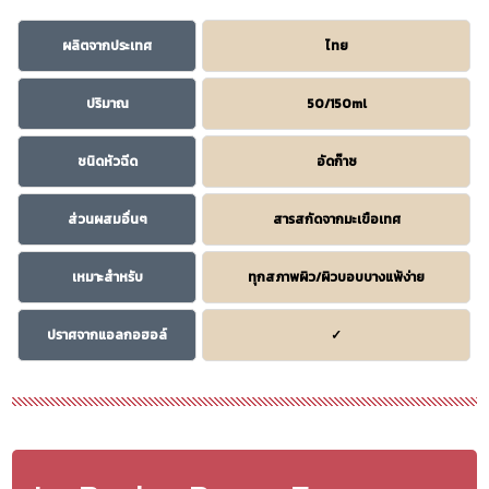
ผลิตจากประเทศ
ไทย
ปริมาณ
50/150ml
ชนิดหัวฉีด
อัดก๊าซ
ส่วนผสมอื่นๆ
สารสกัดจากมะเขือเทศ
เหมาะสำหรับ
ทุกสภาพผิว/ผิวบอบบางแพ้ง่าย
ปราศจากแอลกอฮอล์
✓