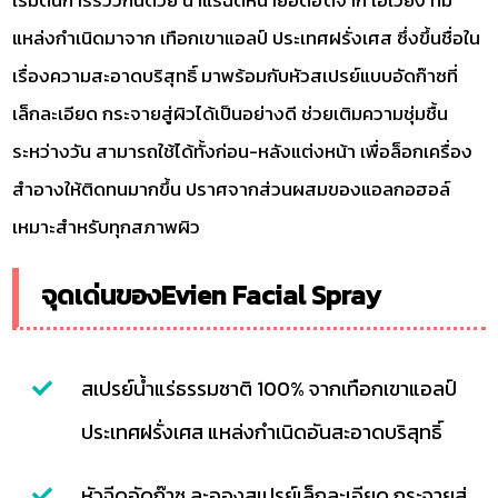
แหล่งกำเนิดมาจาก เทือกเขาแอลป์ ประเทศฝรั่งเศส ซึ่งขึ้นชื่อใน
เรื่องความสะอาดบริสุทธิ์ มาพร้อมกับหัวสเปรย์แบบอัดก๊าซที่
เล็กละเอียด กระจายสู่ผิวได้เป็นอย่างดี ช่วยเติมความชุ่มชื้น
ระหว่างวัน สามารถใช้ได้ทั้งก่อน-หลังแต่งหน้า เพื่อล็อกเครื่อง
สำอางให้ติดทนมากขึ้น ปราศจากส่วนผสมของแอลกอฮอล์
เหมาะสำหรับทุกสภาพผิว
จุดเด่นของEvien Facial Spray
สเปรย์น้ำแร่ธรรมชาติ 100% จากเทือกเขาแอลป์
ประเทศฝรั่งเศส แหล่งกำเนิดอันสะอาดบริสุทธิ์
หัวฉีดอัดก๊าซ ละอองสเปรย์เล็กละเอียด กระจายสู่