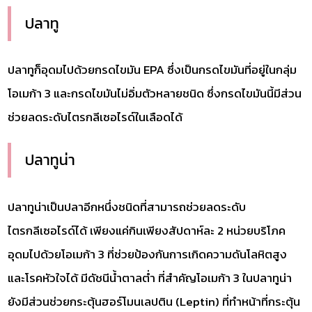
ปลาทู
ปลาทูก็อุดมไปด้วยกรดไขมัน EPA ซึ่งเป็นกรดไขมันที่อยู่ในกลุ่ม
โอเมก้า 3 และกรดไขมันไม่อิ่มตัวหลายชนิด ซึ่งกรดไขมันนี้มีส่วน
ช่วยลดระดับไตรกลีเซอไรด์ในเลือดได้
ปลาทูน่า
ปลาทูน่าเป็นปลาอีกหนึ่งชนิดที่สามารถช่วยลดระดับ
ไตรกลีเซอไรด์ได้ เพียงแค่กินเพียงสัปดาห์ละ 2 หน่วยบริโภค
อุดมไปด้วยโอเมก้า 3 ที่ช่วยป้องกันการเกิดความดันโลหิตสูง
และโรคหัวใจได้ มีดัชนีน้ำตาลต่ำ ที่สำคัญโอเมก้า 3 ในปลาทูน่า
ยังมีส่วนช่วยกระตุ้นฮอร์โมนเลปติน (Leptin) ที่ทำหน้าที่กระตุ้น