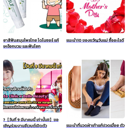
ยาสีฟันสมุนไพรไทย ไดโนซอร์ แก้
แนะนำ10 ของขวัญวันแม่ ซื้ออะไรดี
เหงือกบวม และฟันโยก
?【วันที่ 9 มีนาคมนี้ เท่านั้น!!】ขอ
แนะนำที่นวดฝ่าเท้าแก้ปวดเมื่อย ตัว
เชิญร่วมงานอีเวนต์เปิดตัว