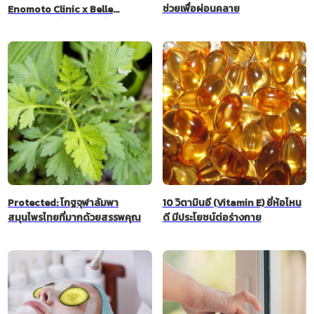
ช่วยเพื่อผ่อนคลาย
Enomoto Clinic x Belle
Beauty! ✨ ทั้งคุณฮารุปี้และคุณริ
นะ อิซึตะก็เข้าร่วมงานนี้ด้วยเช่น
กัน！
Protected: โกฐจุฬาลัมพา
10 วิตามินอี (Vitamin E) ยี่ห้อไหน
สมุนไพรไทยที่มากด้วยสรรพคุณ
ดี มีประโยชน์ต่อร่างกาย