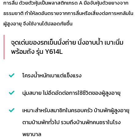
การลื่น ด้วยตัวหุ้มเป็นพลาสติกเกรด A มือจับหุ้มด้วยยางจาก
ธรรมชาติ ทำให้ลดอันตรายจากการลื่นหรือเสี่ยงต่อการหกล้มใน
ผู้สูงอายุ จึงใช้งานได้ปลอดภัยขึ้น
จุดเด่นของรถเข็นนั่งถ่าย นั่งอาบน้ำ เบาะนิ่ม
พร้อมถัง รุ่น Y614L
โครงน้ำหนักเบาแต่แข็งแรง
นุ่มสบาย ไม่อึดอัดต่อการใช้ชีวิตของผู้สูงอายุ
เหมาะสำหรับสมาชิกในครอบครัว บ้านพักผู้สูงอายุ
ตามบ้านพักทั่วไป รวมถึงบ้านพักคนชราในโรง
พยาบาล