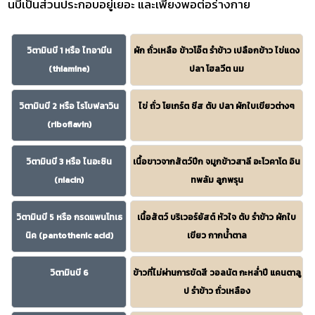
นบีเป็นส่วนประกอบอยู่เยอะ และเพียงพอต่อร่างกาย
วิตามินบี 1 หรือ ไทอามีน
ผัก ถั่วเหลือ ข้าวโอ๊ต รำข้าว เปลือกข้าว ไข่แดง
(thiamine)
ปลา โฮลวีต นม
วิตามินบี 2 หรือ ไรโบฟลาวิน
ไข่ ถั่ว โยเกร์ต ชีส ตับ ปลา ผักใบเขียวต่างๆ
(riboflavin)
วิตามินบี 3 หรือ ไนอะซิน
เนื้อขาวจากสัตว์ปีก จมูกข้าวสาลี อะโวคาโด อิน
(niacin)
ทพลัม ลูกพรุน
วิตามินบี 5 หรือ กรดแพนโทเธ
เนื้อสัตว์ บริเวอร์ยัสต์ หัวใจ ตับ รำข้าว ผักใบ
นิค (pantothenic acid)
เขียว กากน้ำตาล
วิตามินบี 6
ข้าวที่ไม่ผ่านการขัดสี วอลนัต กะหล่ำปี แคนตาลู
ป รำข้าว ถั่วเหลือง