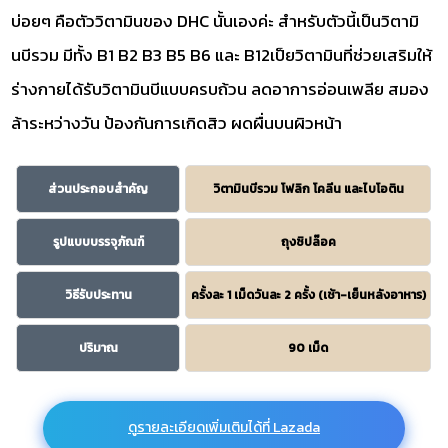
บ่อยๆ คือตัววิตามินของ DHC นั้นเองค่ะ สำหรับตัวนี้เป็นวิตามิ
นบีรวม มีทั้ง B1 B2 B3 B5 B6 และ B12เป็ยวิตามินที่ช่วยเสริมให้
ร่างกายได้รับวิตามินบีแบบครบถ้วน ลดอาการอ่อนเพลีย สมอง
ล้าระหว่างวัน ป้องกันการเกิดสิว ผดผื่นบนผิวหน้า
ส่วนประกอบสำคัญ
วิตามินบีรวม โฟลิก โคลีน และไบโอติน
รูปแบบบรรจุภัณฑ์
ถุงซิปล๊อค
วิธีรับประทาน
ครั้งละ 1 เม็ดวันละ 2 ครั้ง (เช้า-เย็นหลังอาหาร)
ปริมาณ
90 เม็ด
ดูรายละเอียดเพิ่มเติมได้ที่ Lazada