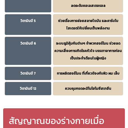
ลดระดับคอเลสเตอรอล
วิตามินบี 5
ช่วยเรื่องการย่อยสลายไขมัน และคาร์บโบ
ไฮเดรตให้เปลี่ยนเป็นพลังงาน
วิตามินบี 6
ระบบภูมิคุ้มกันต่างๆ จำพวกฮอร์โมน ช่วยลด
ความเสี่ยงการเกิดโรคหัวใจ บรรเทาอาการก่อน
เป็นประจำเดือนในผู้หญิง
วิตามินบี 7
การผลิตฮอร์โมน ที่เกี่ยวข้องกับผิว ผม เล็บ
วิตามินบี 12
ควบคุมกรดอะมิโนโฮโมซีสเทอีน
สัญญาณของร่างกายเมื่อ