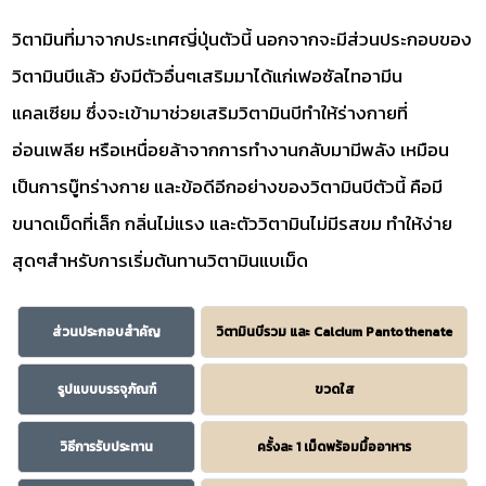
วิตามินที่มาจากประเทศญี่ปุ่นตัวนี้ นอกจากจะมีส่วนประกอบของ
วิตามินบีแล้ว ยังมีตัวอื่นๆเสริมมาได้แก่เฟอซัลไทอามีน
แคลเซียม ซึ่งจะเข้ามาช่วยเสริมวิตามินบีทำให้ร่างกายที่
อ่อนเพลีย หรือเหนื่อยล้าจากการทำงานกลับมามีพลัง เหมือน
เป็นการบู๊ทร่างกาย และข้อดีอีกอย่างของวิตามินบีตัวนี้ คือมี
ขนาดเม็ดที่เล็ก กลิ่นไม่แรง และตัววิตามินไม่มีรสขม ทำให้ง่าย
สุดๆสำหรับการเริ่มต้นทานวิตามินแบเม็ด
ส่วนประกอบสำคัญ
วิตามินบีรวม และ Calcium Pantothenate
รูปแบบบรรจุภัณฑ์
ขวดใส
วิธีการรับประทาน
ครั้งละ 1 เม็ดพร้อมมื้ออาหาร