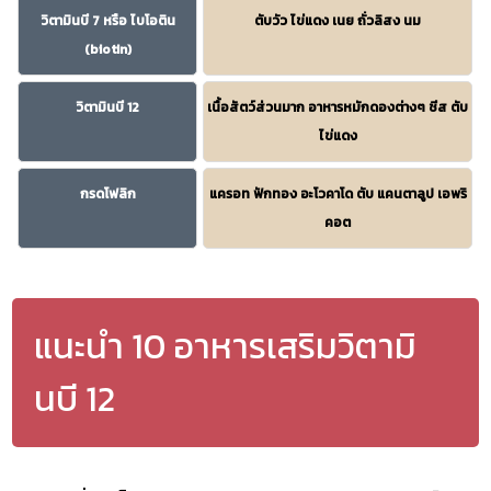
วิตามินบี 7 หรือ ไบโอติน
ตับวัว ไข่แดง เนย ถั่วลิสง นม
(biotin)
วิตามินบี 12
เนื้อสัตว์ส่วนมาก อาหารหมักดองต่างๆ ชีส ตับ
ไข่แดง
กรดโฟลิก
แครอท ฟักทอง อะโวคาโด ตับ แคนตาลูป เอพริ
คอต
แนะนำ 10 อาหารเสริมวิตามิ
นบี 12