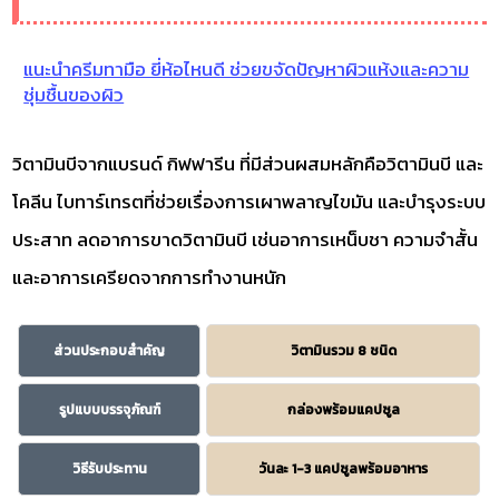
แนะนำครีมทามือ ยี่ห้อไหนดี ช่วยขจัดปัญหาผิวแห้งและความ
ชุ่มชื้นของผิว
วิตามินบีจากแบรนด์ กิฟฟารีน ที่มีส่วนผสมหลักคือวิตามินบี และ
โคลีน ไบทาร์เทรตที่ช่วยเรื่องการเผาพลาญไขมัน และบำรุงระบบ
ประสาท ลดอาการขาดวิตามินบี เช่นอาการเหน็บชา ความจำสั้น
และอาการเครียดจากการทำงานหนัก
ส่วนประกอบสำคัญ
วิตามินรวม 8 ชนิด
รูปแบบบรรจุภัณฑ์
กล่องพร้อมแคปซูล
วิธีรับประทาน
วันละ 1-3 แคปซูลพร้อมอาหาร