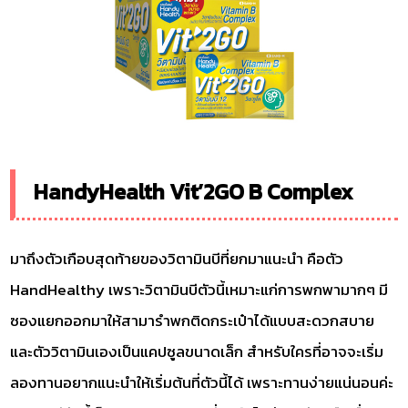
HandyHealth Vit’2GO B Complex
มาถึงตัวเกือบสุดท้ายของวิตามินบีที่ยกมาแนะนำ คือตัว
HandHealthy เพราะวิตามินบีตัวนี้เหมาะแก่การพกพามากๆ มี
ซองแยกออกมาให้สามารำพกติดกระเป๋าได้แบบสะดวกสบาย
และตัววิตามินเองเป็นแคปซูลขนาดเล็ก สำหรับใครที่อาจจะเริ่ม
ลองทานอยากแนะนำให้เริ่มต้นที่ตัวนี้ได้ เพราะทานง่ายแน่นอนค่ะ