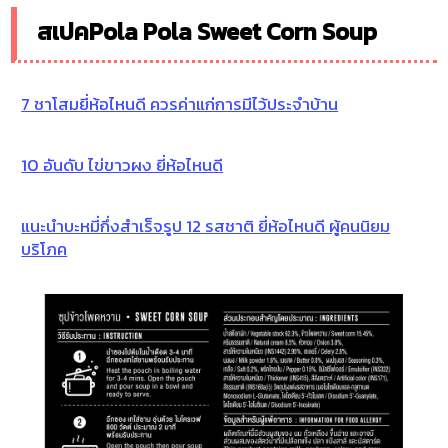
สเปคPola Pola Sweet Corn Soup
7 ชาโสมยี่ห้อไหนดี ควรค่าแก่การมีไว้ประจำบ้าน
10 อันดับ ไข่ขาวผง ยี่ห้อไหนดี
แนะนำบะหมี่กึ่งสำเร็จรูป 12 รสชาติ ยี่ห้อไหนดี ผู้คนนิยม
บริโภค