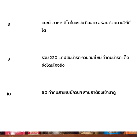
แนะนำอาหารคีโตในเซเว่น กินง่าย อร่อยด้วยตามวิถีคี
8
โต
รวม 220 แคปชั่นน่ารัก กวนๆมาใหม่ คำคมน่ารัก เด็ด
9
จังโดนใจจริง
60 คำคมสายเปย์กวนๆ สายฮาต้องเข้ามาดู
10