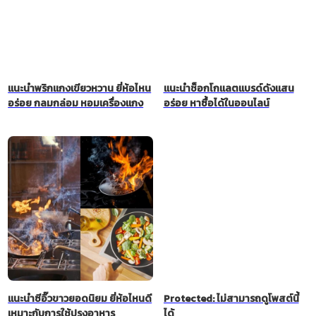
แนะนำพริกแกงเขียวหวาน ยี่ห้อไหน
แนะนำช็อกโกแลตแบรด์ดังแสน
อร่อย กลมกล่อม หอมเครื่องแกง
อร่อย หาซื้อได้ในออนไลน์
แนะนำซีอิ๊วขาวยอดนิยม ยี่ห้อไหนดี
Protected: ไม่สามารถดูโพสต์นี้
เหมาะกับการใช้ปรุงอาหาร
ได้