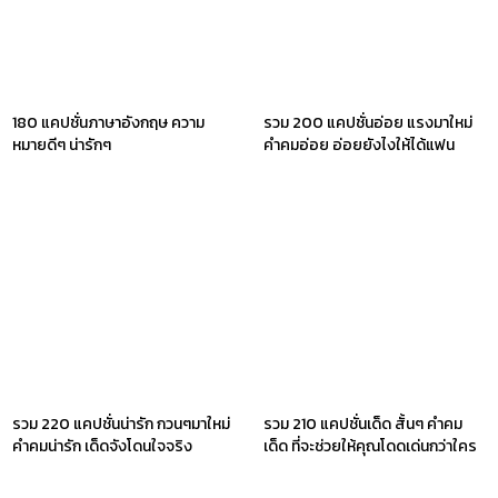
180 แคปชั่นภาษาอังกฤษ ความ
รวม 200 แคปชั่นอ่อย แรงมาใหม่
หมายดีๆ น่ารักๆ
คำคมอ่อย อ่อยยังไงให้ได้แฟน
รวม 220 แคปชั่นน่ารัก กวนๆมาใหม่
รวม 210 แคปชั่นเด็ด สั้นๆ คำคม
คำคมน่ารัก เด็ดจังโดนใจจริง
เด็ด ที่จะช่วยให้คุณโดดเด่นกว่าใคร