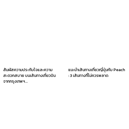
สัมผัสความประทับใจและความ
แนะนำเส้นทางเที่ยวญี่ปุ่นกับ Peach
สะดวกสบาย บนเส้นทางเที่ยวบิน
: 3 เส้นทางที่ไม่ควรพลาด
จากกรุงเทพฯ...