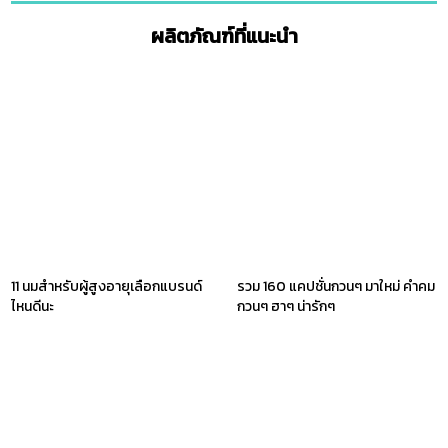
ผลิตภัณฑ์ที่แนะนำ
11 นมสำหรับผู้สูงอายุเลือกแบรนด์
รวม 160 แคปชั่นกวนๆ มาใหม่ คําคม
ไหนดีนะ
กวนๆ ฮาๆ น่ารักๆ