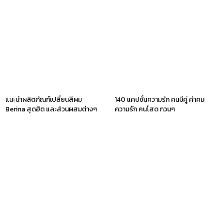
แนะนำผลิตภัณฑ์เปลี่ยนสีผม
140 แคปชั่นความรัก คนมีคู่ คำคม
Berina สุดฮิต และส่วนผสมต่างๆ
ความรัก คนโสด กวนๆ