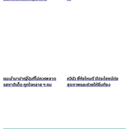
แนะนำมาม่าญี่ปุ่นที่ไม่ควรพลาด
ควินัว ยี่ห้อไหนดี มีประโยชน์ต่อ
รสชาติเด็ด ถูกใจหลาย ๆ คน
สุขภาพและช่วยให้อิ่มท้อง