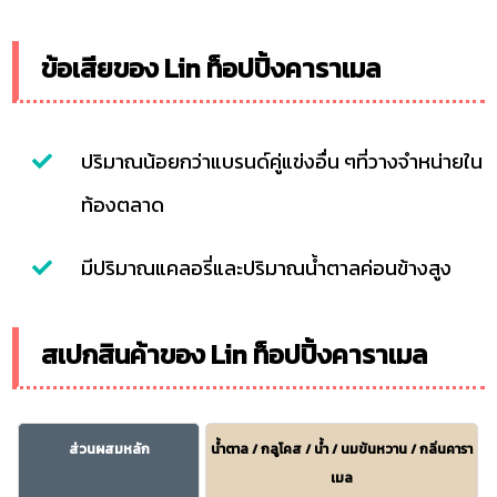
ข้อเสียของ Lin ท็อปปิ้งคาราเมล
ปริมาณน้อยกว่าแบรนด์คู่แข่งอื่น ๆที่วางจำหน่ายใน
ท้องตลาด
มีปริมาณแคลอรี่และปริมาณน้ำตาลค่อนข้างสูง
สเปกสินค้าของ Lin ท็อปปิ้งคาราเมล
ส่วนผสมหลัก
น้ำตาล / กลูโคส / น้ำ / นมข้นหวาน / กลิ่นคารา
เมล