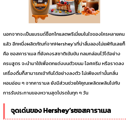
นอกจากจะเป็นแบรนด์ช็อกโกแลตพรีเมี่ยมในใจของใครหลายคน
แล้ว อีกหนึ่งผลิตภัณฑ์จากHershey’sที่น่าลิ้มลองไม่แพ้กันเลยก็
คือ ซอสคาราเมล ที่ยังคงรสชาติเข้มข้น กลมกล่อมไว้ได้อย่าง
ครบสูตร จะนำมาใช้เพื่อตกแต่งบนตัวขนม ไอศครีม หรือราดลง
เครื่องดื่มก็สามารถเข้ากันได้อย่างลงตัว ไม่เพียงเท่านั้นกลิ่น
หอมอ่อน ๆ จากคารามล ยังมีส่วนช่วยให้คุณเพลิดเพลินไปกับ
การรับประทานของหวานสุดโปรดในทุก ๆ วัน
จุดเด่นของ Hershey’sซอสคาราเมล