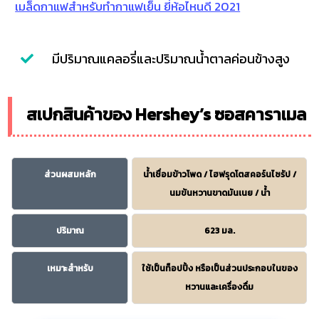
เมล็ดกาแฟสำหรับทำกาแฟเย็น ยี่ห้อไหนดี 2021
มีปริมาณแคลอรี่และปริมาณน้ำตาลค่อนข้างสูง
สเปกสินค้าของ Hershey’s ซอสคาราเมล
ส่วนผสมหลัก
น้ำเชื่อมข้าวโพด / ไฮฟรุดโตสคอร์นไซรัป /
นมข้นหวานขาดมันเนย / น้ำ
ปริมาณ
623 มล.
เหมาะสำหรับ
ใช้เป็นท็อปปิ้ง หรือเป็นส่วนประกอบในของ
หวานและเครื่องดื่ม