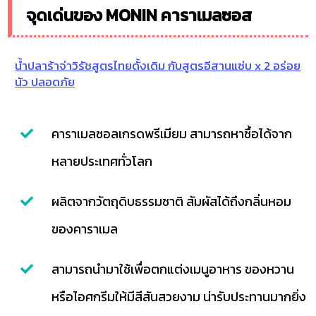
จุดเด่นของ MONIN คาราเมลซอส
น้ำปลาร้าจ่าวิรัชสูตรไทยดั้งเดิม กับสูตรอีสานแซ่บ x 2 อร่อย
นัว ปลอดภัย
คาราเมลซอลเกรดพรีเมียม สามารถหาซื้อได้จาก
หลายประเทศทั่วโลก
ผลิตจากวัตถุดิบธรรมชาติ สัมผัสได้ถึงกลิ่นหอม
ของคาราเมล
สามารถนำมาใช้เพื่อตกแต่งเมนูอาหาร ของหวาน
หรือไอศกรีมให้มีสีสันสวยงาม น่ารับประทานมากยิ่ง