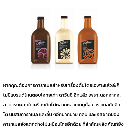
หากคุณต้องการคาราเมลสำหรับเครื่องดื่มโดยเฉพาะแล้วล่ะก็
ไม่มีแบรนด์ไหนตอบโจทย์เท่า ดาวินชี่ อีกแล้ว เพราะนอกจากจะ
สามารถผสมในเครื่องดื่มได้หลากหลายเมนูทั้ง คาราเมลมัคคิอา
โต นมสมคาราเมล และอื่น ๆอีกมากมาย กลิ่น และ รสชาติของ
คาราเมลยังแตกต่างไม่เหมือนใครอีกด้วย ที่สำคัญผลิตภัณฑ์ยัง