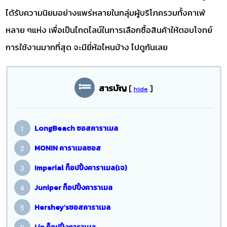
ได้รับความนิยมอย่างแพร่หลายในกลุ่มผู้บริโภครวมทั้งคาเฟ่
หลาย ๆแห่ง เพื่อเป็นไกดไลน์ในการเลือกซื้อสินค้าให้ตอบโจทย์
การใช้งานมากที่สุด จะมียี่ห้อไหนบ้าง ไปดูกันเลย
สารบัญ
[
]
hide
LongBeach ซอสคาราเมล
MONIN คาราเมลซอส
Imperial ท็อปปิ้งคาราเมล(เจ)
Juniper ท็อปปิ้งคาราเมล
Hershey’sซอสคาราเมล
Lin ท็อปปิ้งคาราเมล