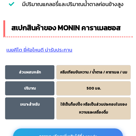
มีปริมาณแคลอรี่และปริมาณน้ำตาลค่อนข้างสูง
สเปกสินค้าของ MONIN คาราเมลซอส
เนยคีโต ยี่ห้อไหนดี น่ารับประทาน
ส่วนผสมหลัก
ครีมเทียมข้นหวาน / น้ำตาล / คาราเมล / นม
ปริมาณ
500 มล.
เหมาะสำหรับ
ใช้เป็นท็อปปิ้ง หรือเป็นส่วนประกอบในของ
หวานและเครื่องดื่ม