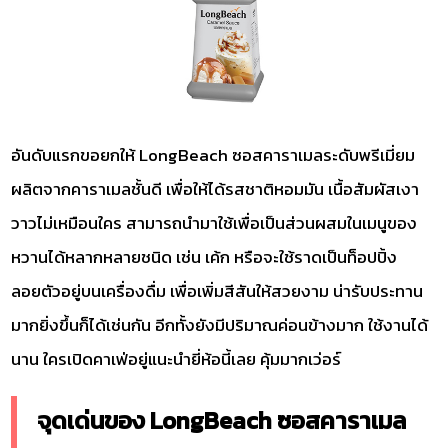
อันดับแรกขอยกให้ LongBeach ซอสคาราเมลระดับพรีเมี่ยม
ผลิตจากคาราเมลชั้นดี เพื่อให้ได้รสชาติหอมมัน เนื้อสัมผัสเงา
วาวไม่เหมือนใคร สามารถนำมาใช้เพื่อเป็นส่วนผสมในเมนูของ
หวานได้หลากหลายชนิด เช่น เค้ก หรือจะใช้ราดเป็นท็อปปิ้ง
ลอยตัวอยู่บนเครื่องดื่ม เพื่อเพิ่มสีสันให้สวยงาม น่ารับประทาน
มากยิ่งขึ้นก็ได้เช่นกัน อีกทั้งยังมีปริมาณค่อนข้างมาก ใช้งานได้
นาน ใครเปิดคาเฟ่อยู่แนะนำยี่ห้อนี้เลย คุ้มมากเว่อร์
จุดเด่นของ LongBeach ซอสคาราเมล