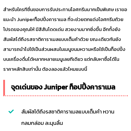
สำหรับใครทีชื่นชอบการรับประทานไอศกรีมมากเป็นพิเศษ เราขอ
แนะนำ Juniperท็อปปิ้งคาราเมล ที่จะช่วยตกแต่งไอศกรีมถ้วย
โปรดของคุณให้ มีสีสันโดดเด่น สวยงามมากยิ่งขึ้น อีกทั้งยัง
สัมผัสได้ถึงรสชาติคาราเมลแบบเต็มคำด้วย ขณะเดียวกันยัง
สามารถนำไปใช้เป็นส่วนผสมในเมนูขนมหวานหรือใช้เป็นท็อปปิ้ง
บนเครื่องดื่มได้หลากหลายเมนูเลยทีเดียว แต่กลับหาซื้อได้ใน
ราคาหลักสิบเท่านั้น ต้องลองแล้วไหมแบบนี้
จุดเด่นของ Juniper ท็อปปิ้งคาราเมล
สัมผัสได้ถึงรสชาติคาราเมลแบบเต็มคำ หวาน
กลมกล่อม ละมุนลิ้น