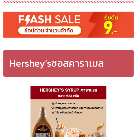
Hershey’sซอสคาราเมล