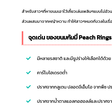
สำหรับสาวๆที่หาขนมเอาไว้เคี้ยวเล่นเพลินๆแบบไม่อ้วน
ส่วนผสมมาจากหญ้าหวาน ทำให้สาวๆหมดกังวลในเรื่อ
จุดเด่น ของขนมกัมมี่ Peach Ring
มีหลายรสชาติ และมีรูปร่างให้เลือกได้ด้วย
คาร์โบไฮเดรตต่ำ
ปราศจากกลูเตน ปลอดจีเอ็มโอ จากพืช ปรา
ปราศจากน้ำตาลแอลกอฮอลล์และปราศจาก