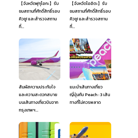
【จังหวัดฟุกุโอกะ】รับ
【จังหวัดโออิตะ】รับ
ชมสถานที่ศักดิ์สิทธิ์รอบ
ชมสถานที่ศักดิ์สิทธิ์รอบ
คิวชู! และสำรวจสถาน
คิวชู! และสำรวจสถาน
ที่...
ที่...
สัมผัสความประทับใจ
แนะนำเส้นทางเที่ยว
และความสะดวกสบาย
ญี่ปุ่นกับ Peach : 3 เส้น
บนเส้นทางเที่ยวบินจาก
ทางที่ไม่ควรพลาด
กรุงเทพฯ...