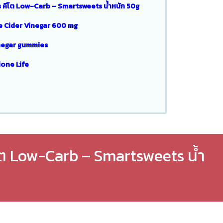
s คีโต Low-Carb – Smartsweets น้ำหนัก 50g
e Cider Vinegar 600 mg
negar gummies
one Life
โต Low-Carb – Smartsweets น้ำ