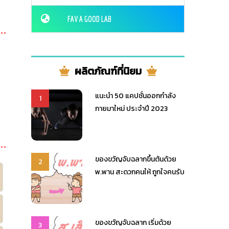
FAV A GOOD LAB
ผลิตภัณฑ์ที่นิยม
แนะนำ 50 แคปชั่นออกกำลัง
1
กายมาใหม่ ประจำปี 2023
ของขวัญจับฉลากขึ้นต้นด้วย
2
พ.พาน สะดวกคนให้ ถูกใจคนรับ
ของขวัญจับฉลาก เริ่มด้วย
3