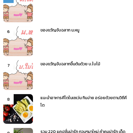
ของขวัญจับฉลาก น.หนู
6
ของขวัญจับฉลากขึ้นต้นด้วย บ.ใบไม้
7
แนะนำอาหารคีโตในเซเว่น กินง่าย อร่อยด้วยตามวิถีคี
8
โต
รวม 220 แคปชั่นน่ารัก กวนๆมาใหม่ คำคมน่ารัก เด็ด