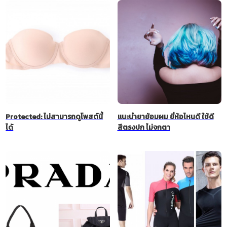
Protected: ไม่สามารถดูโพสต์นี้
แนะนำยาย้อมผม ยี่ห้อไหนดี ใช้ดี
ได้
สีตรงปก ไม่จกตา