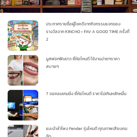
ประกาศรายชื่อผู้โชคดีจากกิจกรรมแจกของ
รางวัลจาก KINCHO × FAV A GOOD TIME ครั้งที่
2
มูสฟอกฟันขาว ยี่ห้อไหนดี ใช้งานง่ายๆราคา
สบายๆ
7 จอคอมเกมมิ่ง ยี่ห้อไหนดี ราคาไม่เกินหลักหมื่น
แนะนำลำโพง Fender รุ่นไหนดี คุณภาพเสียงคม
ชัด