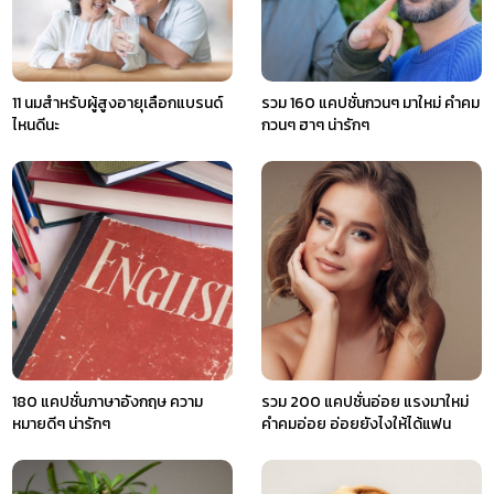
11 นมสำหรับผู้สูงอายุเลือกแบรนด์
รวม 160 แคปชั่นกวนๆ มาใหม่ คําคม
ไหนดีนะ
กวนๆ ฮาๆ น่ารักๆ
180 แคปชั่นภาษาอังกฤษ ความ
รวม 200 แคปชั่นอ่อย แรงมาใหม่
หมายดีๆ น่ารักๆ
คำคมอ่อย อ่อยยังไงให้ได้แฟน