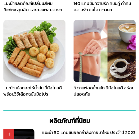
แนะนำผลิตภัณฑ์เปลี่ยนสีผม
140 แคปชั่นความรัก คนมีคู่ คำคม
Berina สุดฮิต และส่วนผสมต่างๆ
ความรัก คนโสด กวนๆ
แนะนำหม้อทอดไร้น้ำมัน ยี่ห้อไหนดี
9 กาแฟลดน้ำหนัก ยี่ห้อไหนดี อร่อย
พร้อมวิธีเลือกฉบับมือโปร
ปลอดภัย
ผลิตภัณฑ์ที่นิยม
แนะนำ 50 แคปชั่นออกกำลังกายมาใหม่ ประจำปี 2023
1