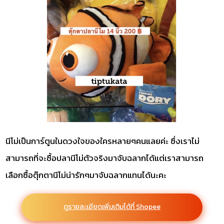
นีโม่เป็นการ์ตูนในดวงใจของใครหลายๆคนแลยค่ะ ซึ่งเราไม่
สามารถที่จะซื้อปลานีโม่ตัวจริงมาจับฉลากได้แต่เราสามารถ
เลือกซื้อตุ๊กตานีโม่น่ารักๆมาจับฉลากแทนได้นะคะ
ดูรายละเอียดเพิ่มเติมได้ที่ Shopee