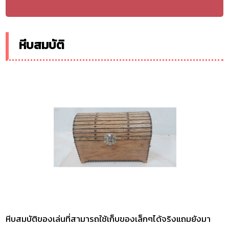
หีบสมบัติ
หีบสมบัติของเล่นที่สามารถใช้เก็บของเล็กๆได้จริงแถมยังมา