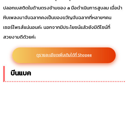
ปลอกเบสติดในด้านตรงข้ามของ a มือดำเนินการสูบลม เมื่อนำ
หีบเพลงมาจับฉลากคงเป็นของขวัญจับฉลากที่หลายๆคน
เซอร์ไพรส์แน่นอนค่ะ นอกจากมีประโยชน์แล้วยังมีดีไซน์ที่
สวยงามดีด้วยค่ะ
ดูรายละเอียดเพิ่มเติมได้ที่ Shopee
บีนแบค