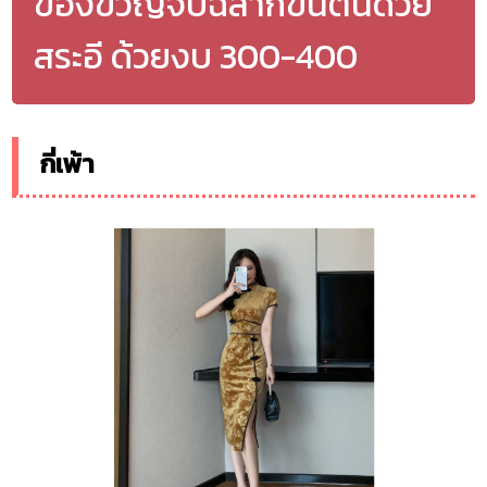
ของขวัญจับฉลากขึ้นต้นด้วย
สระอี ด้วยงบ 300-400
กี่เพ้า