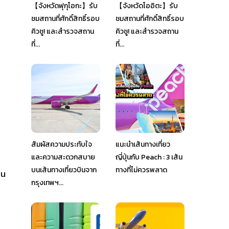
【จังหวัดฟุกุโอกะ】รับ
【จังหวัดโออิตะ】รับ
ชมสถานที่ศักดิ์สิทธิ์รอบ
ชมสถานที่ศักดิ์สิทธิ์รอบ
คิวชู! และสำรวจสถาน
คิวชู! และสำรวจสถาน
ที่...
ที่...
สัมผัสความประทับใจ
แนะนำเส้นทางเที่ยว
และความสะดวกสบาย
ญี่ปุ่นกับ Peach : 3 เส้น
บนเส้นทางเที่ยวบินจาก
ทางที่ไม่ควรพลาด
อน
กรุงเทพฯ...