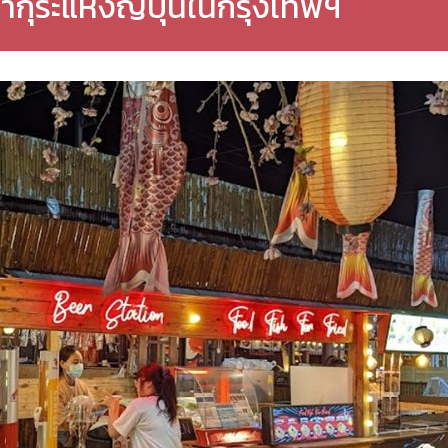
ากุระแห่งญี่ปุ่นในกรุงเทพฯ