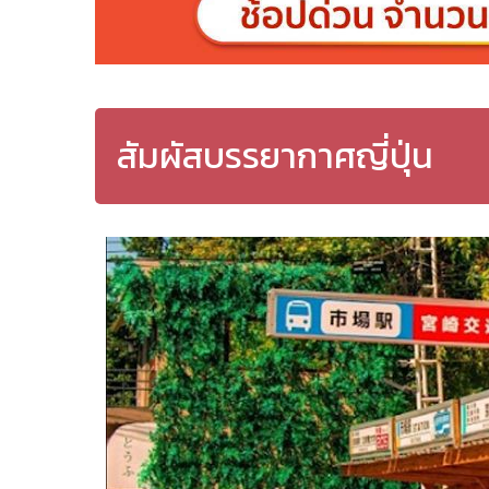
สัมผัสบรรยากาศญี่ปุ่น