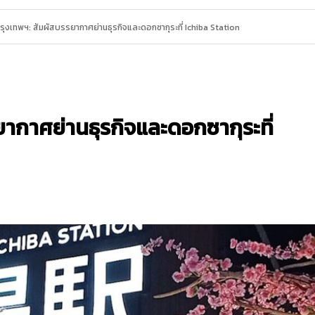
นกรุงเทพฯ: สัมผัสบรรยากาศย่านธุรกิจและดอกซากุระที่ Ichiba Station
รยากาศย่านธุรกิจและดอกซากุระที่