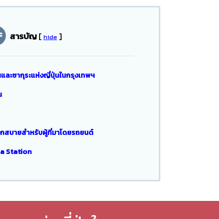
สารบัญ
[
]
hide
นและซากุระแห่งญี่ปุ่นในกรุงเทพฯ
น
กสบายสำหรับผู้ที่มาโดยรถยนต์
ba Station