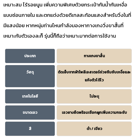
เหมาะสม ไร้รอยนูน เพิ่มความพิเศษด้วยกระเป๋ากันน้ำกันเหงื่อ
แบบซ่อนภายใน และตกแต่งด้วยดีเทลสะท้อนแสงสำหรับวิ่งในที่
มีแสงน้อย หากหนุ่มท่านไหนกำลังมองหากางเกงวิ่งขาสั้นที่
เหมาะกับตัวเองละก็ รุ่นนี้ก็ถือว่าเหมาะมากต่อการใช้งาน
ประเภท
กางเกงขาสั้น
วัสดุ
ตัดเย็บจากผ้าโพลีเอสเตอร์ช่วยซึมซับเหงื่อและ
แห้งตัวได้ไว
เทคโนโลยี
ไม่ระบุ
ขนาดเอว
เอวยางยืดพร้อมเชือกผูกเพิ่มความกระชับ
สี
ดำ / เขียว