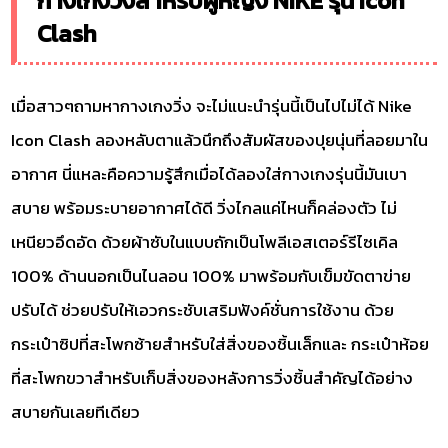
กางเกงวิ่งสำหรับผู้หญิง NIKE รุ่น Icon
Clash
เมื่อสาวๆถามหากางเกงวิ่ง จะไม่แนะนำรุ่นนี้เป็นไปไม่ได้ Nike
Icon Clash ลองหลับตาแล้วนึกถึงสัมผัสของปุยนุ่นที่ลอยมาใน
อากาศ นี่แหละคือความรู้สึกเมื่อได้ลองใส่กางเกงรุ่นนี้มันเบา
สบาย พร้อมระบายอากาศได้ดี วิ่งไกลแค่ไหนก็คล่องตัว ไม่
เหนียวอึดอัด ด้วยผ้าซับในแบบถักเป็นโพลีเอสเตอร์รีไซเคิล
100% ด้านนอกเป็นไนลอน 100% มาพร้อมกับเข็มขัดตาข่าย
ปรับได้ ช่วยปรับให้เอวกระชับเสริมฟังค์ชั่นการใช้งาน ด้วย
กระเป๋าซิปที่สะโพกซ้ายสำหรับใส่สิ่งของชิ้นเล็กและ กระเป๋าห้อย
ที่สะโพกขวาสำหรับเก็บสิ่งของหลังการวิ่งชิ้นสำคัญได้อย่าง
สบายกันเลยทีเดียว