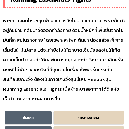
หากสาวๆคนไหนหยุดพักจากการวิ่งไปนานแสนนาน เพราะกักตัว
อยู่กับบ้าน กลับมาวิ่งออกกำลังกาย ด้วยน้ำหนักที่เพิ่มขึ้นจากไข
มันที่สะสมในร่างกาย โดยเฉพาะสะโพก ต้นขา น่องแล้วละก็ การ
เริ่มต้นใหม่ไม่สาย แต่จะทำยังไงให้เราบาดเจ็บน้อยลงไม่ให้เกิด
ความเจ็บปวดจนทำให้ขอพักการหยุดออกกำลังกายยาวอีกครั้ง
คงหนีไม่พ้นกางเกงวิ่งที่มีจุดเด่นในเรื่องซัพพอร์ตแรงสั่น
สะเทือนขณะวิ่ง ต้องเป็นกางเกงวิ่งรุ่นนี้เลย Reebok รุ่น
Running Essentials Tights เนื้อผ้าระบายอากาศได้ดี แห้ง
เร็ว ไม่เหนอะหนะตลอดการวิ่ง
ประเภท
กางเกงขายาว