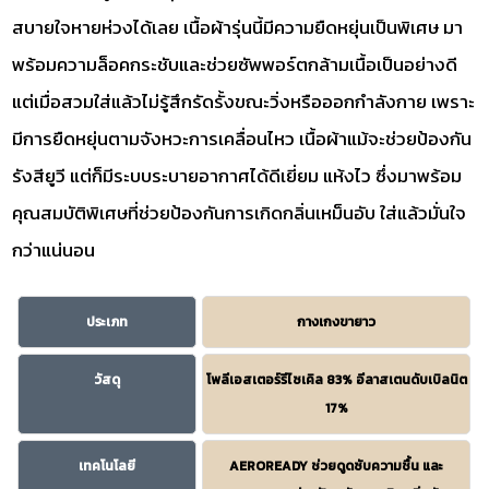
สบายใจหายห่วงได้เลย เนื้อผ้ารุ่นนี้มีความยืดหยุ่นเป็นพิเศษ มา
พร้อมความล็อคกระชับและช่วยซัพพอร์ตกล้ามเนื้อเป็นอย่างดี
แต่เมื่อสวมใส่แล้วไม่รู้สึกรัดรั้งขณะวิ่งหรือออกกำลังกาย เพราะ
มีการยืดหยุ่นตามจังหวะการเคลื่อนไหว เนื้อผ้าแม้จะช่วยป้องกัน
รังสียูวี แต่ก็มีระบบระบายอากาศได้ดีเยี่ยม แห้งไว ซึ่งมาพร้อม
คุณสมบัติพิเศษที่ช่วยป้องกันการเกิดกลิ่นเหม็นอับ ใส่แล้วมั่นใจ
กว่าแน่นอน
ประเภท
กางเกงขายาว
วัสดุ
โพลีเอสเตอร์รีไซเคิล 83% อีลาสเตนดับเบิลนิต
17%
เทคโนโลยี
AEROREADY ช่วยดูดซับความชื้น และ