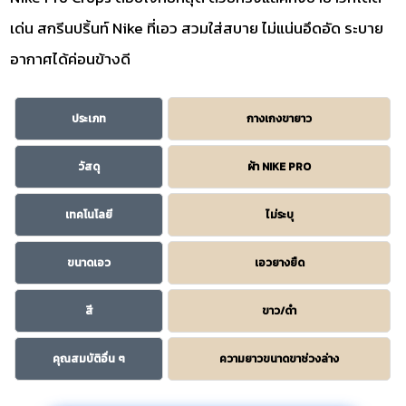
เด่น สกรีนปริ้นท์ Nike ที่เอว สวมใส่สบาย ไม่แน่นอึดอัด ระบาย
อากาศได้ค่อนข้างดี
ประเภท
กางเกงขายาว
วัสดุ
ผ้า NIKE PRO
เทคโนโลยี
ไม่ระบุ
ขนาดเอว
เอวยางยืด
สี
ขาว/ดำ
คุณสมบัติอื่น ๆ
ความยาวขนาดขาช่วงล่าง