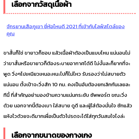
เลือกจากวัสดุเนื้อผ้า
จักรยานเสือภูเขา ยี่ห้อไหนดี 2021 ที่เข้ากับไลฟ์สไตล์ของ
คุณ
ขาสั้นก็ใช่ ขายาวก็ชอบ แล้วเนื้อผ้าต้องเป็นแบบไหน แน่นอนไม่
ว่าขาสั้นหรือขายาวก็ต้องระบายอากาศได้ดี ไม่งั้นละก็ยากที่จะ
พูด วิ่งๆไปเหนียวเหนอะหนะไปก็ไม่ไหว รับรองว่าไม่สบายตัว
แน่นอน ตั้งเป้าจะวิ่งสัก 10 กม. คงเป็นอันต้องยกเลิกกันเลยละ
ทีนี้ ที่สำคัญอย่ามองข้ามความแน่นกระชับ ซัพพอร์ต ขณะวิ่ง
ด้วย นอกจากนี้ต้องเบา ใส่สบาย ดูดี และผู้ใส่ต้องมั่นใจ ซักแล้ว
แห้งไวด้วยจะดีมากเผื่อเป็นตัวโปรดจะได้ใส่ทุกวันสมใจไงล่ะ
เลือกจากขนาดของกางเกง