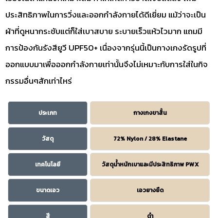
ประสิทธิภาพในการวิ่งและออกกำลังกายได้ดีเยี่ยม แม้ว่าจะเป็น
ผ้าที่ดูหนากระชับแต่ก็ใส่เบาสบาย ระบายเร็วแห้วไวมาก แถมมี
การป้องกันรังสียูวี UPF50+ เนื่องจากรุ่นนี้เป็นกางเกงรัดรูปที่
ออกแบบมาเพื่อออกกำลังกายเท่านั้นจึงไม่เหมาะกับการใส่ในกิจ
กรรมอื่นๆสักเท่าไหร่
ประเภท
กางเกงขาสั้น
วัสดุ
72% Nylon / 28% Elastane
เทคโนโลยี
วัสดุน้ำหนักเบาและมีประสิทธิภาพ PWX
ขนาดเอว
เอวยางยืด
สี
ดำ