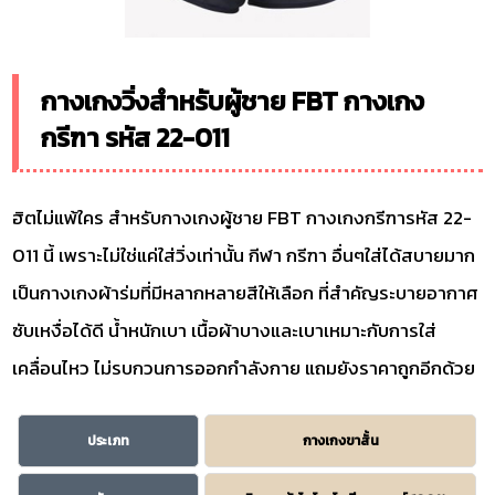
กางเกงวิ่งสำหรับผู้ชาย FBT กางเกง
กรีฑา รหัส 22-011
ฮิตไม่แพ้ใคร สำหรับกางเกงผู้ชาย FBT กางเกงกรีฑารหัส 22-
011 นี้ เพราะไม่ใช่แค่ใส่วิ่งเท่านั้น กีฬา กรีฑา อื่นๆใส่ได้สบายมาก
เป็นกางเกงผ้าร่มที่มีหลากหลายสีให้เลือก ที่สำคัญระบายอากาศ
ซับเหงื่อได้ดี น้ำหนักเบา เนื้อผ้าบางและเบาเหมาะกับการใส่
เคลื่อนไหว ไม่รบกวนการออกกำลังกาย แถมยังราคาถูกอีกด้วย
ประเภท
กางเกงขาสั้น