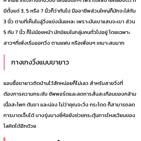
หากอยากได้กางเกงวิ่งขาสั้นแบบเก๋ๆ เพราะใส่สบายคล่องตัว ก็
มีตั้งแต่ 3, 5 หรือ 7 นิ้วก็ว่ากันไป มืออาชีพส่วนใหญ่ก็มักจะใส่กัน
3 นิ้ว ตามที่เห็นในลู่วิ่งแข่งนั่นแหละ เพราะมันเบาแสนจะเบา ส่วน
5 กับ 7 นิ้ว ก็ไม่น้อยหน้า มักนิยมในกลุ่มคนทั่วไปอยู่ โดยเฉพาะ
สาวๆที่เพิ่งเริ่มออกวิ่ง ตามแฟน หรือเพื่อนๆ เหมาะสมมาก
กางเกงวิ่งแบบขายาว
แอบซื้อขายาวติดบ้านไว้สักหน่อยก็ไม่เลว สำหรับสายวิ่งที่
ต้องการความกระชับ ซัพพอร์ตและลดการสั่นสะเทือนของกล้าม
เนื้อสะโพก ต้นขา และน่อง ไม่ว่าคุณจะวิ่ง กระโดด ก็สามารถลด
การบาดเจ็บได้ บางรุ่นบางยี่ห้อยังช่วยกระตุ้นการไหลเวียนของ
โลหิตได้อีกด้วย