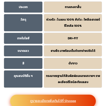
ประเภท
กางเกงขาสั้น
วัสดุ
ช่วงตัว : ไนลอน 100% ซับใน : โพลีเอสเตอร์
รีไซเคิล 100%
เทคโนโลยี
DRI-FIT
ขนาดเอว
ยางยืด มาพร้อมเข็มขัดตาข่ายปรับได้
สี
ดำ/ขาว
คุณสมบัติอื่น ๆ
ทรงมาตรฐานให้สัมผัสผ่อนคลายสบายๆ ราย
ละเอียดดีไซน์สะท้อนแสง
ดูรายละเอียดเพิ่มเติมได้ที่ Shopee