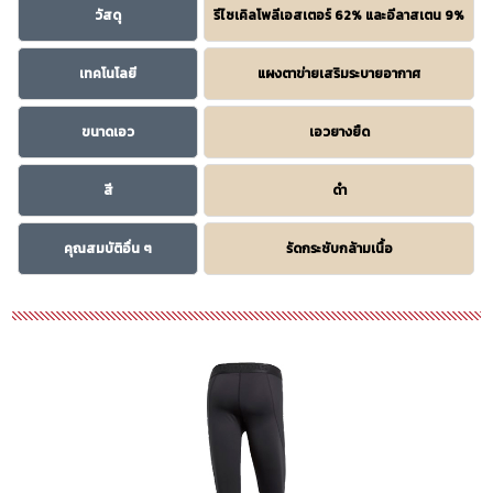
วัสดุ
รีไซเคิลโพลีเอสเตอร์ 62% และอีลาสเตน 9%
เทคโนโลยี
แผงตาข่ายเสริมระบายอากาศ
ขนาดเอว
เอวยางยืด
สี
ดำ
คุณสมบัติอื่น ๆ
รัดกระชับกล้ามเนื้อ