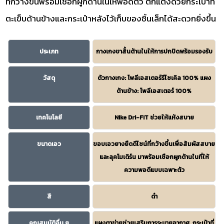
ที่กว้างขึ้นพร้อมเชือกผูกด้านในให้พอดีตัว ตกแต่งด้วยกระเป๋าที่
ตะเข็บด้านข้างและกระเป๋าหลังไว้เก็บของชิ้นเล็กได้สะดวกยิ่งขึ้น
ประเภท
กางเกงขาสั้นด้านในให้การปกปิดพร้อมรองรับ
วัสดุ
ตัวกางเกง: โพลีเอสเตอร์รีไซเคิล 100% แผง
ด้านข้าง: โพลีเอสเตอร์ 100%
เทคโนโลยี
Nike Dri-FIT ช่วยให้แห้งสบาย
ขนาดเอว
ขอบเอวยางยืดดีไซน์ที่กว้างขึ้นเพื่อสัมผัสสบาย
และลุคโมเดิร์น มาพร้อมเชือกผูกด้านในที่ให้
ความพอดีแบบเฉพาะตัว
สี
ดำ
คุณสมบัติอื่น ๆ
แผงตาข่ายช่วยเสริมการระบายอากาศ, กระเป๋าที่