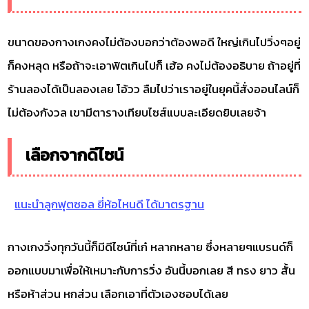
ขนาดของกางเกงคงไม่ต้องบอกว่าต้องพอดี ใหญ่เกินไปวิ่งๆอยู่
ก็คงหลุด หรือถ้าจะเอาฟิตเกินไปก็ เฮ้อ คงไม่ต้องอธิบาย ถ้าอยู่ที่
ร้านลองได้เป็นลองเลย โอ้วว ลืมไปว่าเราอยู่ในยุคนี้สั่งออนไลน์ก็
ไม่ต้องกังวล เขามีตารางเทียบไซส์แบบละเอียดยิบเลยจ้า
เลือกจากดีไซน์
แนะนำลูกฟุตซอล ยี่ห้อไหนดี ได้มาตรฐาน
กางเกงวิ่งทุกวันนี้ก็มีดีไซน์ที่เก๋ หลากหลาย ซึ่งหลายๆแบรนด์ก็
ออกแบบมาเพื่อให้เหมาะกับการวิ่ง อันนี้บอกเลย สี ทรง ยาว สั้น
หรือห้าส่วน หกส่วน เลือกเอาที่ตัวเองชอบได้เลย