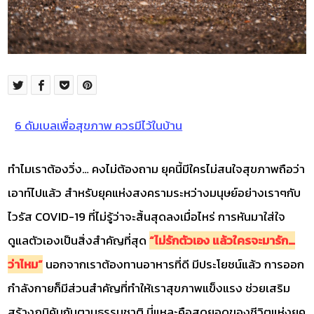
6 ดัมเบลเพื่อสุขภาพ ควรมีไว้ในบ้าน
ทำไมเราต้องวิ่ง… คงไม่ต้องถาม ยุคนี้มีใครไม่สนใจสุขภาพถือว่า
เอาท์ไปแล้ว สำหรับยุคแห่งสงครามระหว่างมนุษย์อย่างเราๆกับ
ไวรัส COVID-19 ที่ไม่รู้ว่าจะสิ้นสุดลงเมื่อไหร่ การหันมาใส่ใจ
ดูแลตัวเองเป็นสิ่งสำคัญที่สุด
“ไม่รักตัวเอง แล้วใครจะมารัก…
ว่าไหม”
นอกจากเราต้องทานอาหารที่ดี มีประโยชน์แล้ว การออก
กำลังกายก็มีส่วนสำคัญที่ทำให้เราสุขภาพแข็งแรง ช่วยเสริม
สร้างภูมิคุ้มกันตามธรรมชาติ นี่แหละคือสุดยอดของชีวิตแห่งยุค