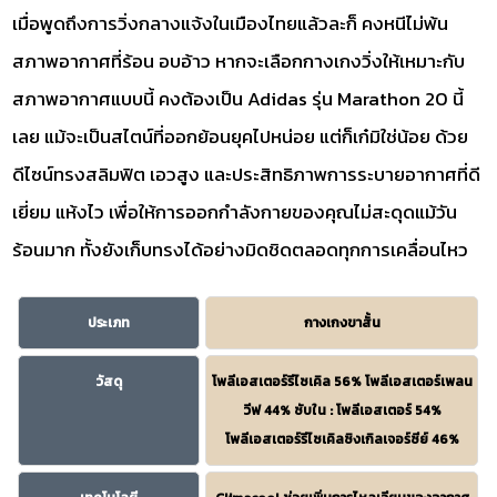
เมื่อพูดถึงการวิ่งกลางแจ้งในเมืองไทยแล้วละก็ คงหนีไม่พ้น
สภาพอากาศที่ร้อน อบอ้าว หากจะเลือกกางเกงวิ่งให้เหมาะกับ
สภาพอากาศแบบนี้ คงต้องเป็น Adidas รุ่น Marathon 20 นี้
เลย แม้จะเป็นสไตน์ที่ออกย้อนยุคไปหน่อย แต่ก็เก๋มิใช่น้อย ด้วย
ดีไซน์ทรงสลิมฟิต เอวสูง และประสิทธิภาพการระบายอากาศที่ดี
เยี่ยม แห้งไว เพื่อให้การออกกำลังกายของคุณไม่สะดุดแม้วัน
ร้อนมาก ทั้งยังเก็บทรงได้อย่างมิดชิดตลอดทุกการเคลื่อนไหว
ประเภท
กางเกงขาสั้น
วัสดุ
โพลีเอสเตอร์รีไซเคิล 56% โพลีเอสเตอร์เพลน
วีฟ 44% ซับใน : โพลีเอสเตอร์ 54%
โพลีเอสเตอร์รีไซเคิลซิงเกิลเจอร์ซีย์ 46%