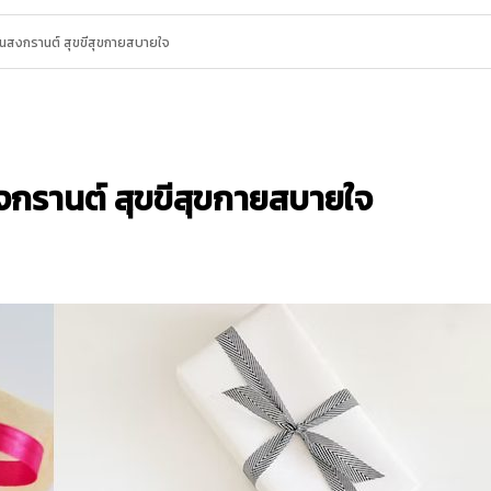
ันสงกรานต์ สุขขีสุขกายสบายใจ
งกรานต์ สุขขีสุขกายสบายใจ