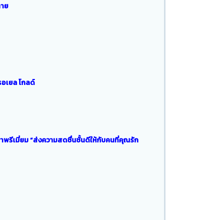
กาย
รอเยล โกลด์
พรีเมี่ยม “ส่งความสดชื่นชั้นดีให้กับคนที่คุณรัก