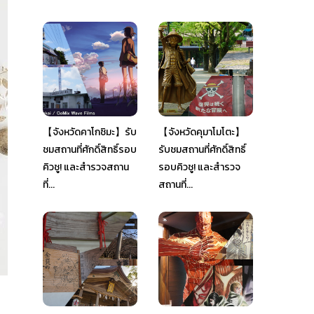
【จังหวัดคาโกชิมะ】รับ
【จังหวัดคุมาโมโตะ】
ชมสถานที่ศักดิ์สิทธิ์รอบ
รับชมสถานที่ศักดิ์สิทธิ์
คิวชู! และสำรวจสถาน
รอบคิวชู! และสำรวจ
ที่...
สถานที่...