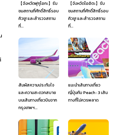
【จังหวัดฟุกุโอกะ】รับ
【จังหวัดโออิตะ】รับ
ชมสถานที่ศักดิ์สิทธิ์รอบ
ชมสถานที่ศักดิ์สิทธิ์รอบ
คิวชู! และสำรวจสถาน
คิวชู! และสำรวจสถาน
ที่...
ที่...
น
่
สัมผัสความประทับใจ
แนะนำเส้นทางเที่ยว
และความสะดวกสบาย
ญี่ปุ่นกับ Peach : 3 เส้น
บนเส้นทางเที่ยวบินจาก
ทางที่ไม่ควรพลาด
กรุงเทพฯ...