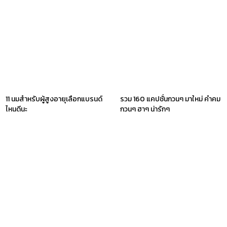
11 นมสำหรับผู้สูงอายุเลือกแบรนด์
รวม 160 แคปชั่นกวนๆ มาใหม่ คําคม
ไหนดีนะ
กวนๆ ฮาๆ น่ารักๆ