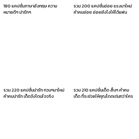
180 แคปชั่นภาษาอังกฤษ ความ
รวม 200 แคปชั่นอ่อย แรงมาใหม่
หมายดีๆ น่ารักๆ
คำคมอ่อย อ่อยยังไงให้ได้แฟน
รวม 220 แคปชั่นน่ารัก กวนๆมาใหม่
รวม 210 แคปชั่นเด็ด สั้นๆ คำคม
คำคมน่ารัก เด็ดจังโดนใจจริง
เด็ด ที่จะช่วยให้คุณโดดเด่นกว่าใคร