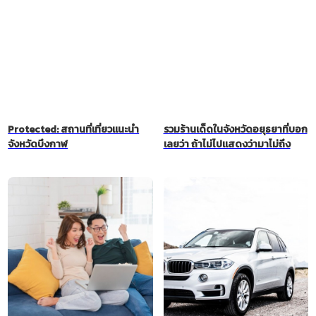
Protected: สถานที่เที่ยวแนะนำ
รวมร้านเด็ดในจังหวัดอยุธยาที่บอก
จังหวัดบึงกาฬ
เลยว่า ถ้าไม่ไปแสดงว่ามาไม่ถึง