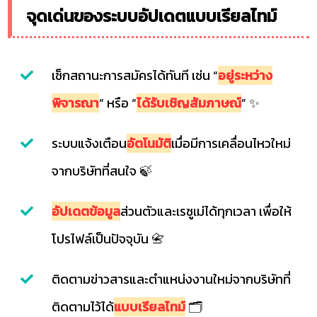
จุดเด่นของระบบอัปเดตแบบเรียลไทม์
เช็กสถานะการสมัครได้ทันที เช่น “
อยู่ระหว่าง
พิจารณา
” หรือ “
ได้รับเชิญสัมภาษณ์
” ✨
ระบบแจ้งเตือน
อัตโนมัติ
เมื่อมีการเคลื่อนไหวใหม่
จากบริษัทที่สนใจ 🍃
อัปเดตข้อมูล
ส่วนตัวและเรซูเม่ได้ทุกเวลา เพื่อให้
โปรไฟล์เป็นปัจจุบัน 📇
ติดตามข่าวสารและตำแหน่งงานใหม่จากบริษัทที่
ติดตามไว้ได้
แบบเรียลไทม์
🗂️