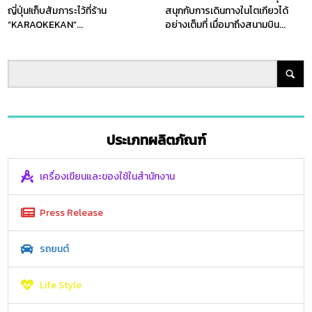
ญี่ปุ่น!เก็บสัมภาระไว้ที่ร้าน
สนุกกับการเดินทางในโตเกียวได้
”KARAOKEKAN”...
อย่างเต็มที่ เมื่อมาถึงสนามบิน...
ประเภทผลิตภัณฑ์
เครื่องเขียนและของใช้ในสำนักงาน
Press Release
รถยนต์
Life Style