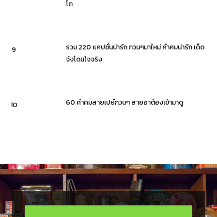
โต
รวม 220 แคปชั่นน่ารัก กวนๆมาใหม่ คำคมน่ารัก เด็ด
9
จังโดนใจจริง
60 คำคมสายเปย์กวนๆ สายฮาต้องเข้ามาดู
10