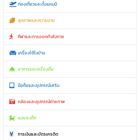
ท่องเที่ยวและตั้งแคมป์
สุขภาพและความงาม
กีฬาและการออกกำลังกาย
เครื่องใช้ในบ้าน
อาหารและเครื่องดื่ม
มือถือและอุปกรณ์เสริม
กล้องและอุปกรณ์ถ่ายภาพ
แม่และเด็ก
การเงินและบัตรเครดิต