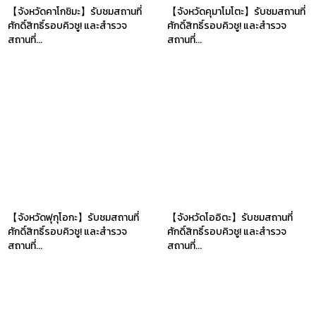
【จังหวัดคาโกชิมะ】รับชมสถานที่
【จังหวัดคุมาโมโตะ】รับชมสถานที่
ศักดิ์สิทธิ์รอบคิวชู! และสำรวจ
ศักดิ์สิทธิ์รอบคิวชู! และสำรวจ
สถานที่...
สถานที่...
【จังหวัดฟุกุโอกะ】รับชมสถานที่
【จังหวัดโออิตะ】รับชมสถานที่
ศักดิ์สิทธิ์รอบคิวชู! และสำรวจ
ศักดิ์สิทธิ์รอบคิวชู! และสำรวจ
สถานที่...
สถานที่...