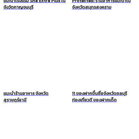
แนะนำโรงแรม Sha Extra Plus ใน
Protected: ร้านอาหารแนะนำใน
จังวัดกาญจนบุรี
จังหวัดสมุทรสงคราม
แนะนำร้านอาหาร จังหวัด
11 ของฝากขึ้นชื่อจังหวัดชลบุรี
สุราษฎร์ธานี
ท่องเที่ยวดี ของฝากเด็ด