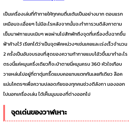
เป็นเครื่องเล่นที่ท้าทายให้ทุกคนตื่นเต้นเป็นอย่างมาก ตอนแรก
เหมือนจะเอื่อยๆ ไม่มีอะไรหลังจากนั้นจะทำการวนดีลังกาตาม
เข็มนาฬกาแบบเนิบๆ พอผ่านไปสักพักถึงจุดที่เครื่องตั้งฉากขึ้น
ฟ้าค้างไว้ เรียกได้ว่าเป็นจุดพีคหน่วงๆเช่นเคยและเร่งเร็วจำนวน
2 ครั้งเป็นอันจบรอบที่สุดของความท้าทายแบบโอ้วขึ้นมาทำอะไร
ตรงนี้แค่หมุนครึ่งเดียวก็จะบ้าตายนี่หมุนครบ 360 หัวใจเกือบ
วายหล่นไปอยู่ที่ตาตุ่มกรี๊ดแบบคอแทบแตกกันเลยทีเดียว ล๊อค
แน่นโคตรๆเพื่อความปลอดภัยของทุกคนช่วงตีลังกา มองออก
ไปนอกเครื่องเล่น ได้เห็นมุมมองที่ต่างออกไป
จุดเด่นของวาฬเหาะ