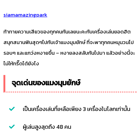
siamamazingpark
ท้าทายความเสียวของทุกคนกันเลยนะคะกับเครื่องเล่นยอดฮิต
สนุกสนานฟินสุดๆไปกับเจ้าแมงมุมยักษ์ ที่จะพาทุกคนหมุนวนไป
รอบๆ และแกว่งหงายขึ้น – หงายลงสลับกันไปมา แล้วอย่างนี้จะ
ไม่ให้กรี๊ดได้ยังไง
จุดเด่นของแมงมุมยักษ์
เป็นเครื่องเล่นที่เหลือเพียง 3 เครื่องในโลกเท่านั้น
ผู้เล่นสูงสุดถึง 48 คน