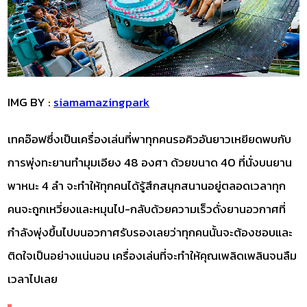
IMG BY :
siamamazingpark
เทคอ๊อฟซึ่งเป็นเครื่องเล่นที่พาทุกคนรอคิวอันยาวเหยียดพบกับ
การพุ่งทะยานทำมุมเอียง 48 องศา ด้วยขนาด 40 ที่นั่งบนยาน
พาหนะ 4 ลำ จะทำให้ทุกคนได้รู้สึกสนุกสนานอยู่ตลอดเวลาทุก
คนจะถูกเหวี่ยงและหมุนไป-กลับด้วยความเร็วดั่งยานอวกาศที่
กำลังพุ่งขึ้นไปบนอวกาศรับรองเลยว่าทุกคนนั้นจะต้องชอบและ
ติดใจเป็นอย่างแน่นอน เครื่องเล่นที่จะทำให้คุณเพลิดเพลินจนลืม
เวลาไปเลย