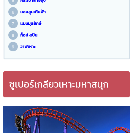
กระเช้าสายรุ้ง
บอลลูนเหินฟ้า
แมงมุมยักษ์
ท็อป สปิน
วาฬเหาะ
ซูเปอร์เกลียวเหาะมหาสนุก