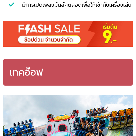
มีการเปิดเพลงมันส์ๆตลอดเพื่อให้เข้ากับเครื่องเล่น
เทคอ๊อฟ