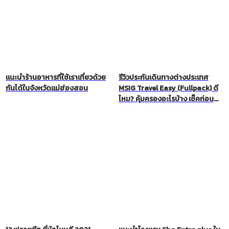
แนะนำร้านอาหารที่ใช้เราเที่ยวด้วย
รีวิวประกันเดินทางต่างประเทศ
กันได้ในจังหวัดแม่ฮ่องสอน
MSIG Travel Easy (Fullpack) ดี
ไหม? คุ้มครองอะไรบ้าง เช็คก่อน
จอง!