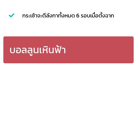
กระเช้าจะตีลังกาทั้งหมด 6 รอบเมื่อตั้งฉาก
บอลลูนเหินฟ้า