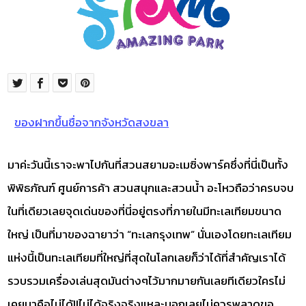
ของฝากขึ้นชื่อจากจังหวัดสงขลา
มาค่ะวันนี้เราจะพาไปกันที่สวนสยามอะเมซิ่งพาร์คซึ่งที่นี่เป็นทั้ง
พิพิธภัณฑ์ ศูนย์การค้า สวนสนุกและสวนน้ำ อะโหวถือว่าครบจบ
ในที่เดียวเลยจุดเด่นของที่นี่อยู่ตรงที่ภายในมีทะเลเทียมขนาด
ใหญ่ เป็นที่มาของฉายาว่า “ทะเลกรุงเทพ” นั่นเองโดยทะเลเทียม
แห่งนี้เป็นทะเลเทียมที่ใหญ่ที่สุดในโลกเลยก็ว่าได้ที่สำคัญเราได้
รวบรวมเครื่องเล่นสุดมันต่างๆไว้มากมายกันเลยทีเดียวใครไม่
เคยมาคือไม่ได้!!ไม่ได้จริงจริงแหละบอกเลยไม่ควรพลาดขอ