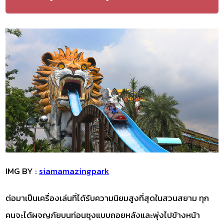
IMG BY :
siamamazingpark
ต่อมาเป็นเครื่องเล่นที่ได้รับความนิยมสูงที่สุดในสวนสยาม ทุก
คนจะได้ผจญภัยบนท่อนซุงแบบถอยหลังและพุ่งไปข้างหน้า