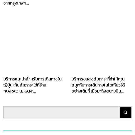
จากกรุงเทพฯ...
บริการแนะนำสำหรับการเดินทางใน
บริการขนส่งสัมภาระที่ทำให้คุณ
ญี่ปุ่น!เก็บสัมภาระไว้ที่ร้าน
สนุกกับการเดินทางในโตเกียวได้
”KARAOKEKAN”...
อย่างเต็มที่ เมื่อมาถึงสนามบิน...