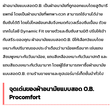
ผ้าอนามัยแบบสอดO.B. เป็นผ้าอนามัยที่ถูกออกแบบโดยสูตินารี
แพทย์ โดยเป็นผ้าอนามัยที่พกพาะดวก สามารถใช้งานได้ง่าย
ซึมซับได้ดี โดยไม่ไหลย้อนกลับจึงหมดกังวลเรื่องซึมเปื้อน ด้วย
เทคโนโลยี Dynamic Fit ขยายตัวและซึมซับสามมิติ ปรับให้เข้า
กับสรีระของคุณ ผ้าอนามัยแบบสอดO.B. มีให้เลือก3แบบโดย
เหมาะกับปริมาณของประจำเดือนว่ามาน้อยหรือมาก เช่นแถบ
สีชมพูเหมาะกับวันมาน้อย, แถบสีเหลืองเหมาะกับวันมาปกติ และ
แถบสีแดงเหมาะกับวันมามาก โดยผู้ใช้สามารถหาซื้อผ้าอนามัย
แบบสอดO.B. ตามร้านขายยาและซุปเปอร์มาร์เก็ตชั้นนำทั่วไป
จุดเด่นของผ้าอนามัยแบบสอด O.B.
Procomfort