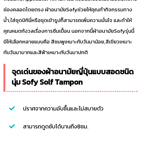
ช่องคลอดโดยตรง ผ้าอนามัยSofyช่วยให้คุณทำกิจกรรมทาง
น้ำ,ใส่ชุดบิกินี่หรือชุดเข้ารูปก็สามารถเพิ่มความมั่นใจ และทำให้
คุณหมดกังวลเรื่องการซึมเปื้อน นอกจากนี้ผ้าอนามัยSofyรุ่นนี้
มีให้เลือกหลายแบบคือ สีชมพูเหมาะกับวันมาน้อย,สีเขียวเหมาะ
กับวันมามากและสีฟ้าเหมาะกับวันมาปกติ
จุดเด่นของผ้าอนามัยญี่ปุ่นแบบสอดชนิด
นุ่ม Sofy Solf Tampon
ปราศจากความอับชื้นและไม่สบายตัว
สามารถดูดซับได้นานถึง8ชม.