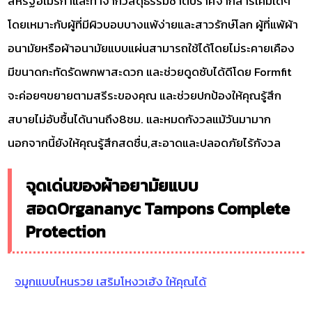
สหรัฐอเมริกาและทำจากวัสดุธรรมชาติปราศจากสารเคมีใดๆ
โดยเหมาะกับผู้ที่มีผิวบอบบางแพ้ง่ายและสาวรักษ์โลก ผู้ที่แพ้ผ้า
อนามัยหรือผ้าอนามัยแบบแผ่นสามารถใช้ได้โดยไม่ระคายเคือง
มีขนาดกะทัดรัดพกพาสะดวก และช่วยดูดซับได้ดีโดย Formfit
จะค่อยๆขยายตามสรีระของคุณ และช่วยปกป้องให้คุณรู้สึก
สบายไม่อับชื้นได้นานถึง8ชม. และหมดกังวลแม้วันมามาก
นอกจากนี้ยังให้คุณรู้สึกสดชื่น,สะอาดและปลอดภัยไร้กังวล
จุดเด่นของผ้าอยามัยแบบ
สอดOrgananyc Tampons Complete
Protection
จมูกแบบไหนรวย เสริมโหงวเฮ้ง ให้คุณได้