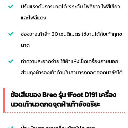
ปรับแรงดันการนวดได้ 3 ระดับ ไฟสีขาว ไฟสีเขียว
และไฟสีแดง
ช่องวางเท้าลึก 30 เซนติเมตร ใช้งานได้กับเท้าทุกข
นาด
ทำความสะอาดง่าย ใช้ผ้าแห้งเช็ดเครื่องภายนอก
ส่วนถุงผ้ารองเท้าด้านในสามารถถอดออกมาซักได้
ข้อเสียของ Breo รุ่น iFoot D191 เครื่อง
นวดเท้านวดกดจุดฝ่าเท้าอัจฉริยะ