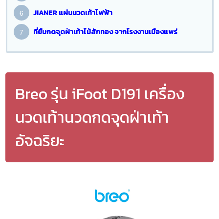
JIANER แผ่นนวดเท้าไฟฟ้า
ที่ยืนกดจุดฝ่าเท้าไม้สักทอง จากโรงงานเมืองแพร่
Breo รุ่น iFoot D191 เครื่อง
นวดเท้านวดกดจุดฝ่าเท้า
อัจฉริยะ