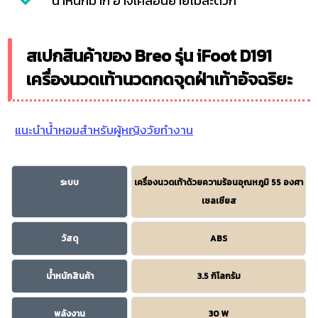
น้ำหนักมาก อาจเคลื่อนย้ายไม่สะดวก
สเปกสินค้าของ Breo รุ่น iFoot D191
เครื่องนวดเท้านวดกดจุดฝ่าเท้าอัจฉริยะ
แนะนำน้ำหอมสำหรับผู้หญิงวัยทำงาน
ระบบ
เครื่องนวดเท้าด้วยความร้อนอุณหภูมิ 55 องศา
เซลเซียส
วัสดุ
ABS
น้ำหนักสินค้า
3.5 กิโลกรัม
พลังงาน
30 W