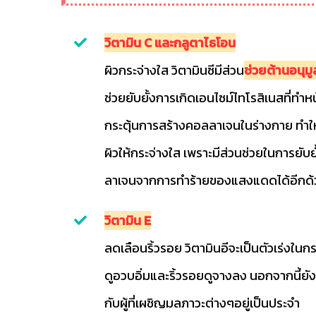
วิตามิน C และกลูตาไธโอน
ผิวกระจ่างใส วิตามินซีมีส่วน
ช่วยต้านอนุมู
ช่วยยับยั้งการเกิดเอนไซม์ไทโรสิเนสที่ทำ
กระตุ้นการสร้างคอลลาเจนในร่างกาย ทำให้
ผิวให้กระจ่างใส เพราะมีส่วนช่วยในการยับ
ลาเจนจากการทำร้ายของแสงแดดได้อีกด้
วิตามิน E
ลดเลือนริ้วรอย วิตามินอีจะเป็นตัวเร่งใน
ดูอวบอิ่มและริ้วรอยดูจางลง นอกจากนี้ย
กับผู้ที่เผชิญมลภาวะต่างๆอยู่เป็นประจำ