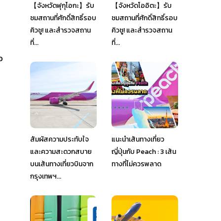
【จังหวัดฟุกุโอกะ】รับ
【จังหวัดโออิตะ】รับ
ชมสถานที่ศักดิ์สิทธิ์รอบ
ชมสถานที่ศักดิ์สิทธิ์รอบ
คิวชู! และสำรวจสถาน
คิวชู! และสำรวจสถาน
ที่...
ที่...
อ
สัมผัสความประทับใจ
แนะนำเส้นทางเที่ยว
และความสะดวกสบาย
ญี่ปุ่นกับ Peach : 3 เส้น
บนเส้นทางเที่ยวบินจาก
ทางที่ไม่ควรพลาด
กรุงเทพฯ...