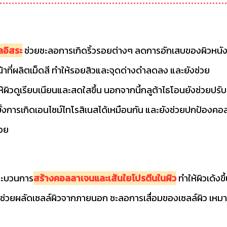
ลอิสระ
ช่วยชะลอการเกิดริ้วรอยต่างๆ ลดการอักเสบของผิวหนั
หน้าที่ผลิตเม็ดสี ทำให้รอยสิวและจุดด่างดำลดลง และยังช่วย
ผิวดูเรียบเนียนและสดใสขึ้น นอกจากนี้กลูต้าไธโอนยังช่วยปรับ
ยั้งการเกิดเอนไซม์ไทโรสิเนสได้เหมือนกัน และยังช่วยปกป้องคอ
วย
กระบวนการ
สร้างคอลลาเจนและเส้นใยโปรตีนในผิว
ทำให้ผิวเด้งขึ
ังช่วยผลัดเซลล์ผิวจากภายนอก ชะลอการเสื่อมของเซลล์ผิว เหมา