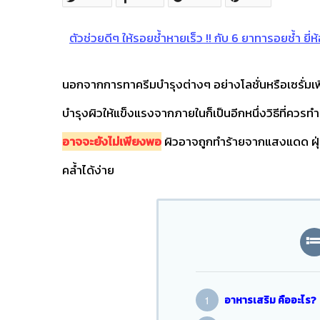
ตัวช่วยดีๆ ให้รอยช้ำหายเร็ว !! กับ 6 ยาทารอยช้ำ ยี่ห
นอกจากการทาครีมบำรุงต่างๆ อย่างโลชั่นหรือเซรั่มเ
บำรุงผิวให้แข็งแรงจากภายในก็เป็นอีกหนึ่งวิธีที่ควรท
อาจจะยังไม่เพียงพอ
ผิวอาจถูกทำร้ายจากแสงแดด ฝุ่
คล้ำได้ง่าย
อาหารเสริม คืออะไร?