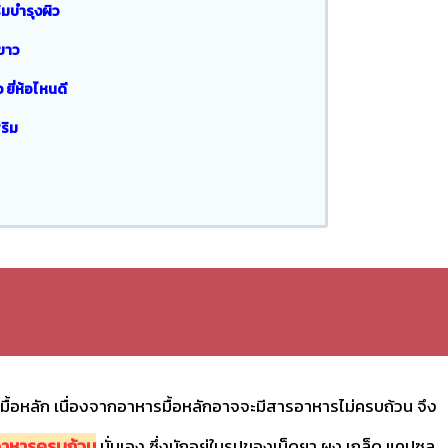
ิมบำรุงผิว
ขาว
ยี่ห้อไหนดี
ริม
มื้อหลัก เนื่องจากอาหารมื้อหลักอาจจะมีสารอาหารไม่ครบถ้วน จึง
รอาหารครบถ้วน
นั่นเอง ซึ่งมักอยู่ในรูปของเม็ดยา ผง เกล็ด แคปซูล