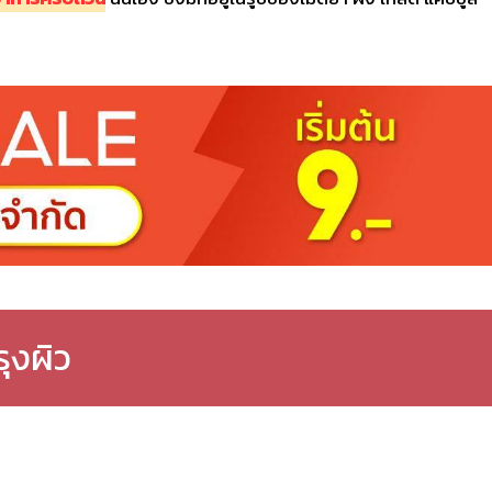
ุงผิว