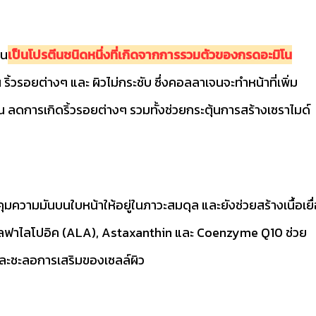
จน
เป็นโปรตีนชนิดหนึ่งที่เกิดจากการรวมตัวของกรดอะมิโน
ริ้วรอยต่างๆ และ ผิวไม่กระชับ ซึ่งคอลลาเจนจะทำหน้าที่เพิ่ม
้น ลดการเกิดริ้วรอยต่างๆ รวมทั้งช่วยกระตุ้นการสร้างเซราไมด์
มความมันบนใบหน้าให้อยู่ในภาวะสมดุล และยังช่วยสร้างเนื้อเยื
ฟาไลโปอิค (ALA), Astaxanthin และ Coenzyme Q10 ช่วย
ละชะลอการเสริมของเซลล์ผิว