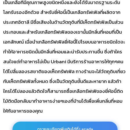
เป็นเกลือที่มีคุณภาพสูงชนิดหนึ่งและยังได้รับมาตรฐานระดับ
โลกรับรองอีกด้วย สำหรับยี่ห้อนี้เป็นเกลือทรัฟเฟิลที่ผลิตจาก
ประเทศอิตาลี มีชื่อเสียงในด้านวัตถุดิบที่มีเห็ดทรัฟเฟิลเป็นส่วน
ประกอบและสำหรับเกลือทรัฟเฟิลของเขานั้นมีกลิ่นที่หอมที่เป็น
เอกลักษณ์ เมื่อนำเกลือทรัฟเฟิลยี่ห้อนี้ไปโรยบนอาหารชนิดใดจะ
ทำให้อาหารชนิดนั้นมีกลิ่นที่หอมและน่ารับประทานขึ้น ซึ่งถ้าใคร
สนใจแต่ทำอาหารไม่เป็น Urbani มีบริการร้านอาหารให้ทุกๆคน
ได้ไปลิ้มลองรสชาติของเห็ดทรัฟเฟิล ทางร้านจะใส่วัตถุดิบเกี่ยว
กับเห็ดทรัฟเฟิลทั้งหมด ซึ่งเป็นวัตถุดิบชั้นดีและหายาก แล้วถ้า
ใครได้ไปลองแล้วติดใจก็สามารถซื้อเกลือทรัฟเฟิของยี่ห้อนี้ติด
ไม้ติดมือกลับมาทำอาหารง่ายๆเองที่บ้านได้เพื่อเพิ่มกลิ่นที่หอม
ให้กับอาหารของคุณ
ดูรายละเอียดเพิ่มเติมได้ที่ Lazada