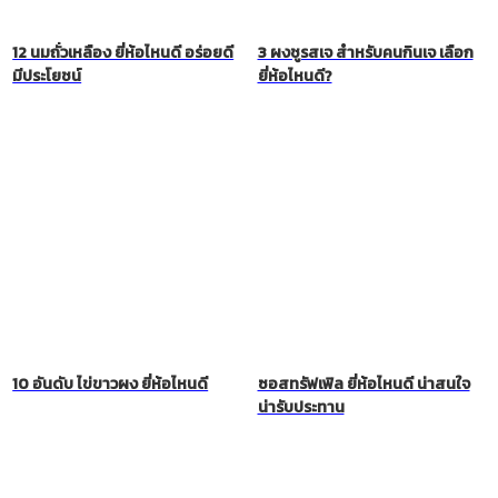
12 นมถั่วเหลือง ยี่ห้อไหนดี อร่อยดี
3 ผงชูรสเจ สำหรับคนกินเจ เลือก
มีประโยชน์
ยี่ห้อไหนดี?
10 อันดับ ไข่ขาวผง ยี่ห้อไหนดี
ซอสทรัฟเฟิล ยี่ห้อไหนดี น่าสนใจ
น่ารับประทาน