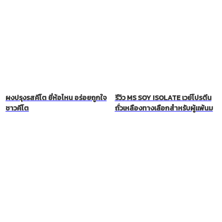
ผงปรุงรสคีโต ยี่ห้อไหน อร่อยถูกใจ
รีวิว MS SOY ISOLATE เวย์โปรตีน
ชาวคีโต
ถั่วเหลืองทางเลือกสำหรับผู้แพ้นม