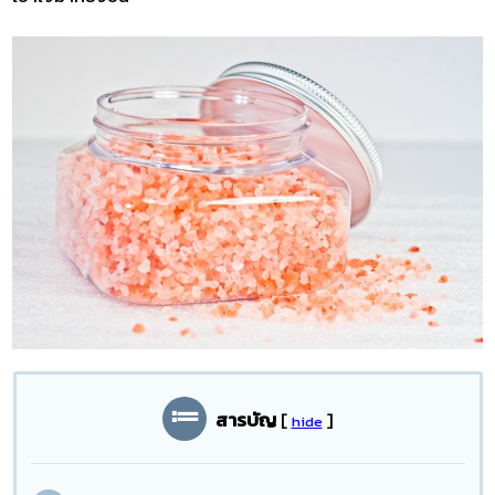
สารบัญ
[
]
hide