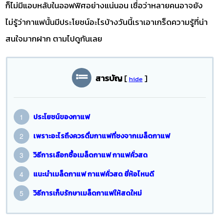
ก็ไม่มีแอบหลับในออฟฟิศอย่างแน่นอน เชื่อว่าหลายคนอาจยัง
ไม่รู้ว่ากาแฟนั้นมีประโยชน์อะไรบ้างวันนี้เราเอาเกร็ดความรู้ที่น่า
สนใจมากฝาก ตามไปดูกันเลย
สารบัญ
[
]
hide
ประโยชน์ของกาแฟ
เพราะอะไรถึงควรดื่มกาแฟที่ชงจากเมล็ดกาแฟ
วิธีการเลือกซื้อเมล็ดกาแฟ กาแฟคั่วสด
แนะนำเมล็ดกาแฟ กาแฟคั่วสด ยี่ห้อไหนดี
วิธีการเก็บรักษาเมล็ดกาแฟให้สดใหม่