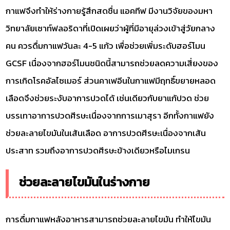
กาแฟจึงทำให้ร่างกายรู้สึกสดชื่น แอคทีฟ มีงานวิจัยของมหา
วิทยาลัยเซาท์ฟลอริดาที่เปิดเผยว่าผู้ที่มีอายุล่วงเข้าสู่วัยกลาง
คน ควรดื่มกาแฟวันละ 4-5 แก้ว เพื่อช่วยเพิ่มระดับฮอร์โมน
GCSF เนื่องจากฮอร์โมนชนิดนี้สามารถช่วยลดความเสี่ยงของ
การเกิดโรคอัลไซเมอร์ ส่วนคาเฟอีนในกาแฟมีฤทธิ์ขยายหลอด
เลือดจึงช่วยระงับอาการปวดได้ เช่นเดียวกับยาแก้ปวด ช่วย
บรรเทาอาการปวดศีรษะเนื่องจากการเมาสุรา อีกทั้งกาแฟยัง
ช่วยละลายไขมันในเส้นเลือด อาการปวดศีรษะเนื่องจากเส้น
ประสาท รวมถึงอาการปวดศีรษะข้างเดียวหรือไมเกรน
ช่วยละลายไขมันในร่างกาย
การดื่มกาแฟหลังอาหารสามารถช่วยละลายไขมัน ทำให้ไขมัน