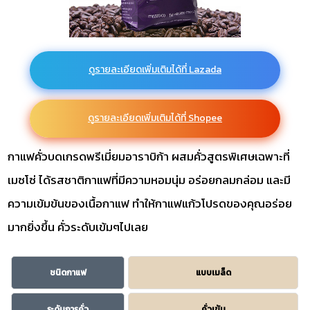
ดูรายละเอียดเพิ่มเติมได้ที่ Lazada
ดูรายละเอียดเพิ่มเติมได้ที่ Shopee
กาแฟคั่วบดเกรดพรีเมี่ยมอาราบิก้า ผสมคั่วสูตรพิเศษเฉพาะที่
เมซโซ่ ได้รสชาติกาแฟที่มีความหอมนุ่ม อร่อยกลมกล่อม และมี
ความเข้มข้นของเนื้อกาแฟ ทำให้กาแฟแก้วโปรดของคุณอร่อย
มากยิ่งขึ้น คั่วระดับเข้มๆไปเลย
ชนิดกาแฟ
แบบเมล็ด
ระดับการคั่ว
คั่วเข้ม