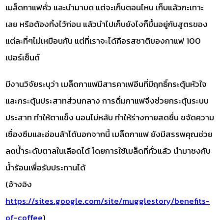
เมล็ดกาแฟคั่ว และนำมาบด แต่จะเก็บตอนไหน เก็บแล้วกะเทาะ
เลย หรือต้องทิ้งไว้ก่อน แล้วนำไปเก็บยังไงก็ขึ้นอยู่กับสูตรของ
แต่ละที่ๆไม่เหมือนกัน แต่ที่เราจะได้คือรสชาติของกาแฟ 100
เปอร์เซ็นต์
มีงานวิจัยระบุว่า เมล็ดกาแฟมีสารคาเฟอีนที่มีฤทธิ์กระตุ้นหัวใจ
และกระตุ้นประสาทส่วนกลาง การดื่มกาแฟจึงช่วยกระตุ้นระบบ
ประสาท ทำให้ตาแข็ง นอนไม่หลับ ทำให้ร่างกายสดชื่น ขจัดความ
เซื่องซึมและอ่อนล้าได้นอกจากนี้ เมล็ดกาแฟ ยังมีสรรพคุณช่วย
ลดน้ำระดับตาลในเลือดได้ โดยการใช้เมล็ดที่คั่วแล้ว นำมาชงกับ
น้ำร้อนเพื่อรับประทานได้
(อ้างอิง
https://sites.google.com/site/mugglestory/benefits-
of-coffee
)