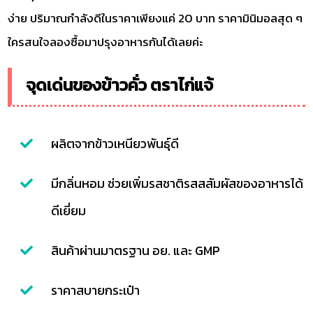
ง่าย ปริมาณกำลังดีในราคาเพียงแค่ 20 บาท ราคามินิมอลสุด ๆ
ใครสนใจลองซื้อมาปรุงอาหารกันได้เลยค่ะ
จุดเด่นของข้าวคั่ว ตราไก่แจ้
ผลิตจากข้าวเหนียวพันธุ์ดี
มีกลิ่นหอม ช่วยเพิ่มรสชาติรสสสัมผัสของอาหารได้
ดีเยี่ยม
สินค้าผ่านมาตรฐาน อย. และ GMP
ราคาสบายกระเป๋า