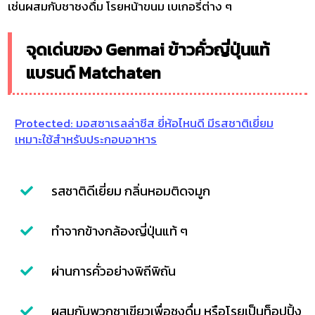
เช่นผสมกับชาชงดื่ม โรยหน้าขนม เบเกอรี่ต่าง ๆ
จุดเด่นของ Genmai ข้าวคั่วญี่ปุ่นแท้
แบรนด์ Matchaten
Protected: มอสซาเรลล่าชีส ยี่ห้อไหนดี มีรสชาติเยี่ยม
เหมาะใช้สำหรับประกอบอาหาร
รสชาติดีเยี่ยม กลิ่นหอมติดจมูก
ทำจากข้างกล้องญี่ปุ่นแท้ ๆ
ผ่านการคั่วอย่างพิถีพิถัน
ผสมกับพวกชาเขียวเพื่อชงดื่ม หรือโรยเป็นท็อปปิ้ง