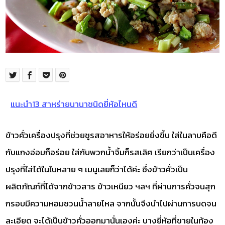
แนะนำ13 สาหร่ายนานาชนิดยี่ห้อไหนดี
ข้าวคั่วเครื่องปรุงที่ช่วยชูรสอาหารให้อร่อยยิ่งขึ้น ใส่ในลาบคือดี
กับแกงอ่อมก็อร่อย ใส่กับพวกน้ำจิ้มก็รสเลิศ เรียกว่าเป็นเครื่อง
ปรุงที่ใส่ได้ในในหลาย ๆ เมนูเลยก็ว่าได้ค่ะ ซึ่งข้าวคั่วเป็น
ผลิตภัณฑ์ที่ได้จากข้าวสาร ข้าวเหนียว ฯลฯ ที่ผ่านการคั่วจนสุก
กรอบมีความหอมชวนน้ำลายไหล จากนั้นจึงนำไปผ่านการบดจน
ละเอียด จะได้เป็นข้าวคั่วออกมานั่นเองค่ะ บางยี่ห้อที่ขายในท้อง