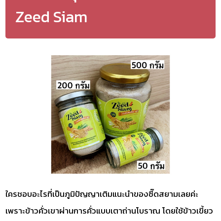
Zeed Siam
ใครชอบอะไรที่เป็นภูมิปัญญาเติมแนะนำของซี๊ดสยามเลยค่ะ
เพราะข้าวคั่วเขาผ่านการคั่วแบบเตาถ่านโบราณ โดยใช้ข้าวเขี้ยว