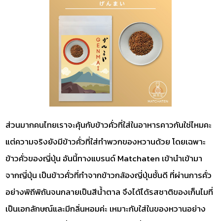
ส่วนมากคนไทยเราจะคุ้นกับข้าวคั่วที่ใส่ในอาหารคาวกันใช่ไหมคะ
แต่ความจริงยังมีข้าวคั่วที่ใส่ทำพวกของหวานด้วย โดยเฉพาะ
ข้าวคั่วของญี่ปุ่น อันนี้ทางแบรนด์ Matchaten เข้านำเข้ามา
จากญี่ปุ่น เป็นข้าวคั่วที่ทำจากข้าวกล้องญี่ปุ่นชั้นดี ที่ผ่านการคั่ว
อย่างพิถีพิถันจนกลายเป็นสีน้ำตาล จึงได้ได้รสชาติของเก็นไมที่
เป็นเอกลักษณ์และมีกลิ่นหอมค่ะ เหมาะกับใส่ในของหวานอย่าง