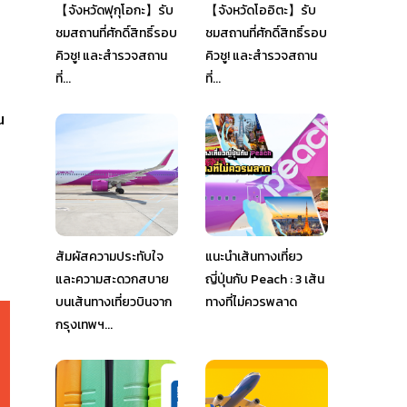
【จังหวัดฟุกุโอกะ】รับ
【จังหวัดโออิตะ】รับ
ชมสถานที่ศักดิ์สิทธิ์รอบ
ชมสถานที่ศักดิ์สิทธิ์รอบ
คิวชู! และสำรวจสถาน
คิวชู! และสำรวจสถาน
ที่...
ที่...
น
สัมผัสความประทับใจ
แนะนำเส้นทางเที่ยว
และความสะดวกสบาย
ญี่ปุ่นกับ Peach : 3 เส้น
บนเส้นทางเที่ยวบินจาก
ทางที่ไม่ควรพลาด
กรุงเทพฯ...