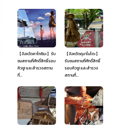
【จังหวัดคาโกชิมะ】รับ
【จังหวัดคุมาโมโตะ】
ชมสถานที่ศักดิ์สิทธิ์รอบ
รับชมสถานที่ศักดิ์สิทธิ์
คิวชู! และสำรวจสถาน
รอบคิวชู! และสำรวจ
ที่...
สถานที่...