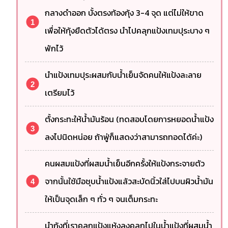
กลางดำออก บั้งตรงท้องกุ้ง 3-4 จุด แต่ไม่ให้ขาด
เพื่อให้กุ้งยืดตัวได้ตรง นำไปคลุกแป้งเทมปุระบาง ๆ
พักไว้
นำแป้งเทมปุระผสมกับน้ำเย็นจัดคนให้แป้งละลาย
เตรียมไว้
ตั้งกระทะให้น้ำมันร้อน (ทดสอบโดยการหยอดน้ำแป้ง
ลงไปนิดหน่อย ถ้าฟู่ก็แสดงว่าสามารถทอดได้ค่ะ)
คนผสมแป้งที่ผสมน้ำเย็นอีกครั้งให้แป้งกระจายตัว
จากนั้นใช้มือชุบน้ำแป้งแล้วสะบัดนิ้วใส่ไปบนผิวน้ำมัน
ให้เป็นจุดเล็ก ๆ ทั่ว ๆ จนเต็มกระทะ
นำกุ้งที่เราคลุกแป้งแห้งลงคลุกไปในน้ำแป้งที่ผสมน้ำ