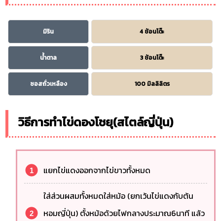
มิริน
4 ช้อนโต๊ะ
น้ำตาล
3 ช้อนโต๊ะ
ซอสถั่วเหลือง
100 มิลลิลิตร
วิธีการทำไข่ดองโชยุ(สไตล์ญี่ปุ่น)
แยกไข่แดงออกจากไข่ขาวทั้งหมด
ใส่ส่วนผสมทั้งหมดใส่หม้อ (ยกเว้นไข่แดงกับต้น
หอมญี่ปุ่น) ตั้งหม้อด้วยไฟกลางประมาณ6นาที แล้ว