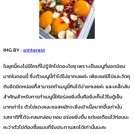
IMG BY :
pinterest
ในยุคนี้คงไม่มีใครที่ไม่รู้จักไข่ดองโชยุ เพราะเป็นเมนูที่ยอดนิยม
มากในตอนนี้ ซึ่งตัวเมนูนี้ทำได้ไม่ยากเลยค่ะ เพียงแค่มีไข่และวัตถุ
ดิบอีดนิดหน่อยก็สามารถทำเมนูนี้กินได้ง่ายๆเลยค่ะ และเคล็ดลับ
สำคัญสำหรับการทำเมนูนี้ให้อร่อยยิ่งขึ้นคือยิ่งเก็บไว้ในตู้เย็น
มากเท่าไร ตัวไข่แดงและซอสหมักจะยิ่งเข้าเนื้อมากขึ้นเท่านั้น
รสชาติที่ได้จะกลมกล่อม หอม อร่อยยิ่งขึ้น แต่ขอเตือนไว้ก่อนนะ
คะว่าตัวไข่ต้องซื้อแบบที่รับประทานสดได้เท่านั้นนะคะ