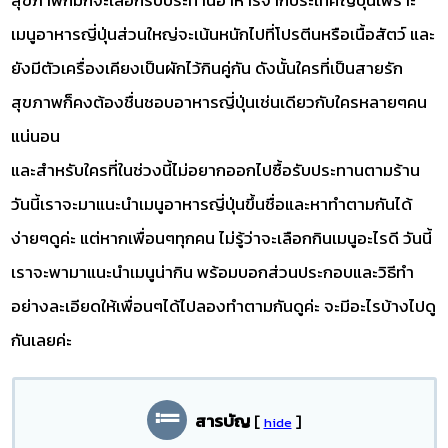
เมนูอาหารญี่ปุ่นส่วนใหญ่จะเน้นหนักไปที่โปรตีนหรือเนื้อสัตว์ และ
ยังมีตัวเครื่องเคียงเป็นผักไว้กินคู่กัน ดังนั้นใครที่เป็นสายรัก
สุขภาพก็คงต้องชื่นชอบอาหารญี่ปุ่นเช่นเดียวกับใครหลายๆคน
แน่นอน
และสำหรับใครที่ในช่วงนี้ไม่อยากออกไปซื้อรับประทานตามร้าน
วันนี้เราจะมาแนะนำเมนูอาหารญี่ปุ่นขึ้นชื่อและหาทำตามกันได้
ง่ายๆดูค่ะ แต่หากเพื่อนๆทุกคน ไม่รู้ว่าจะเลือกกินเมนูอะไรดี วันนี้
เราจะพามาแนะนำเมนูน่ากิน พร้อมบอกส่วนประกอบและวิธีทำ
อย่างละเอียดให้เพื่อนๆได้ไปลองทำตามกันดูค่ะ จะมีอะไรบ้างไปดู
กันเลยค่ะ
สารบัญ
[
]
hide