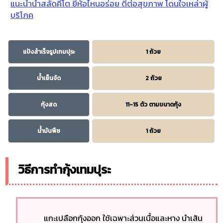
แนะนำน้ำสลัดคีโต ยี่ห้อไหนอร่อย ดีต่อสุขภาพ โดนใจเหล่าผู้
บริโภค
แป้งสำเร็จรูปเทมปุระ
1 ถ้วย
น้ำเย็นจัด
2 ถ้วย
กุ้งสด
11-15 ตัว ตามขนาดกุ้ง
น้ำมันพืช
1 ถ้วย
วิธีการทำกุ้งเทมปุระ
แกะเปลือกกุ้งออก ใช้เฉพาะส่วนเนื้อและหาง นำเส้น