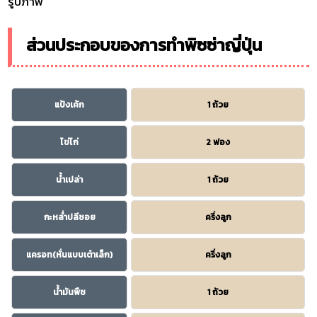
รูปภาพ
ส่วนประกอบของการทำพิซซ่าญี่ปุ่น
แป้งเค้ก
1 ถ้วย
ไข่ไก่
2 ฟอง
น้ำเปล่า
1 ถ้วย
กะหล่ำปลีซอย
ครึ่งลูก
แครอท(หั่นแบบเต๋าเล็ก)
ครึ่งลูก
น้ำมันพืช
1 ถ้วย