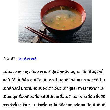
ING BY :
pinterest
แน่นอนว่าหากพูดถึงอาหารญี่ปุ่น อีกหนึ่งเมนูคลาสิกที่ไม่รู้จักก็
คงไม่ได้ นั้นก็คือ ซุปมิโซะนั้นเอง เป็นซุปที่มีกลิ่นและรสชาติที่เป็น
เอกลักษณ์ มีความหอมของเต้าเจี้ยว เต้าหู้และส่าหร่ายวากาเบะ
เป็นเมนูเครื่องเคียงที่ขาดไม่ได้เลยเมื่อไปร้านอาหารญี่ปุ่น ซึ่งวิธี
การทำที่เรานำมาแนะนำเพื่อนๆเป็นวิธีง่ายๆ อร่อยเหมือนไปกินที่