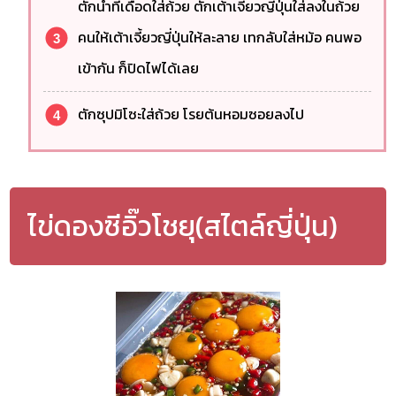
ตักน้ำที่เดือดใส่ถ้วย ตักเต้าเจี้ยวญี่ปุ่นใส่ลงในถ้วย
คนให้เต้าเจี้ยวญี่ปุ่นให้ละลาย เทกลับใส่หม้อ คนพอ
เข้ากัน ก็ปิดไฟได้เลย
ตักซุปมิโซะใส่ถ้วย โรยต้นหอมซอยลงไป
ไข่ดองซีอิ๊วโชยุ(สไตล์ญี่ปุ่น)