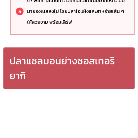
ตักพิซซ่าใส่จานทาด้วยซอสโอโคโนมิยากิให้ทั่ว บีบ
มายองเนสลงไป โรยปลาโอแห้งและสาหร่ายเส้น ๆ
ให้สวยงาม พร้อมเสิร์ฟ
ปลาแซลมอนย่างซอสเทอริ
ยากิ