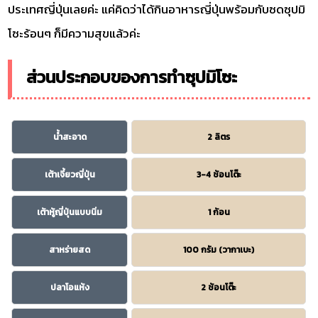
ประเทศญี่ปุ่นเลยค่ะ แค่คิดว่าได้กินอาหารญี่ปุ่นพร้อมกับซดซุปมิ
โซะร้อนๆ ก็มีความสุขแล้วค่ะ
ส่วนประกอบของการทำซุปมิโซะ
น้ำสะอาด
2 ลิตร
เต้าเจี้ยวญี่ปุ่น
3-4 ช้อนโต๊ะ
เต้าหู้ญี่ปุ่นแบบนิ่ม
1 ก้อน
สาหร่ายสด
100 กรัม (วากาเบะ)
ปลาโอแห้ง
2 ช้อนโต๊ะ