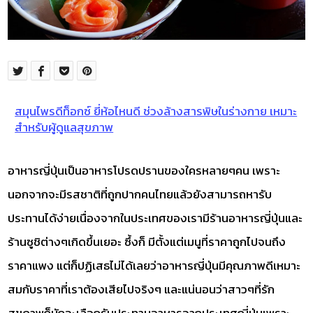
สมุนไพรดีท็อกซ์ ยี่ห้อไหนดี ช่วงล้างสารพิษในร่างกาย เหมาะ
สำหรับผู้ดูแลสุขภาพ
อาหารญี่ปุ่นเป็นอาหารโปรดปรานของใครหลายๆคน เพราะ
นอกจากจะมีรสชาติที่ถูกปากคนไทยแล้วยังสามารถหารับ
ประทานได้ง่ายเนื่องจากในประเทศของเรามีร้านอาหารญี่ปุ่นและ
ร้านซูชิต่างๆเกิดขึ้นเยอะ ซึ้งก็ มีตั้งแต่เมนูที่ราคาถูกไปจนถึง
ราคาแพง แต่ก็ปฏิเสธไม่ได้เลยว่าอาหารญี่ปุ่นมีคุณภาพดีเหมาะ
สมกับราคาที่เราต้องเสียไปจริงๆ และแน่นอนว่าสาวๆที่รัก
สุขภาพก็มักจะเลือกรับประทานอาหารจากประเทศญี่ปุ่นเพราะ