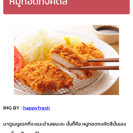
หมูทอดทงคัตสึ
IMG BY :
happyfresh
มาดูเมนูแรกที่จะแนะนำเลยนะคะ นั้นก็คือ หมูทอดทงคัตสึนั้นเอง