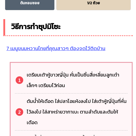
ต้นหอมซอย
1/2 ถ้วย
วิธีการทำซุปมิโซะ
7 เมนูขนมหวานไทยที่คุณสาวๆ ต้องจดไว้ติดบ้าน
เตรียมเต้าหู้ขาวญี่ปุ่น หั่นเป็นชิ้นสี่เหลี่ยมลูกเต๋า
เล็กๆ เตรียมไว้ก่อน
ต้มน้ำให้เดือด ใส่ปลาโอแห้งลงไป ใส่เต้าหู้ญี่ปุ่นที่หั่น
ไว้ลงไป ใส่สาหร่ายวากาเบะ ตามลำดับและต้มให้
เดือด