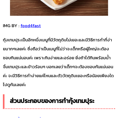
IMG BY :
food4fast
กุ้งเทมปุระเป็นอีกหนึ่งเมนูที่มีวัตถุดิบไม่เยอะและมีวิธีการทำที่ง่า
ยมากๆเลยค่ะ ซึ่งถือว่าเป็นเมนูที่ไม่ว่าจะเด็กหรือผู้ใหญ่จะต้อง
ชอบกินแน่นอนค่ะ เพราะกินง่ายและอร่อย ยิ่งถ้าได้กินพร้อมน้ำ
จิ้มเทมปุระและข้าวร้อนๆ บอกเลยว่าเด็กๆจะต้องชอบกันแน่นอน
ค่ะ จะมีวิธีการทำง่ายแค่ไหนและตัววัตถุดิบเยอะหรือน้อยเพียงใด
ไปดูกันเลยค่ะ
ส่วนประกอบของการทำกุ้งเทมปุระ