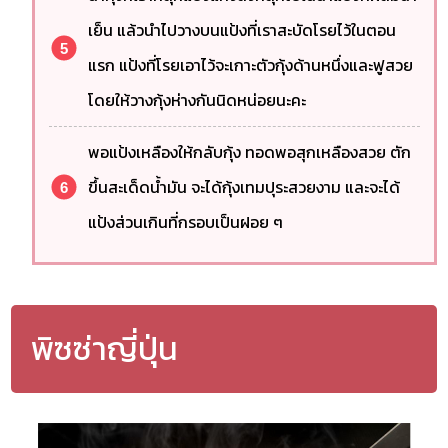
เย็น แล้วนำไปวางบนแป้งที่เราสะบัดโรยไว้ในตอน
แรก แป้งที่โรยเอาไว้จะเกาะตัวกุ้งด้านหนึ่งและฟูสวย
โดยให้วางกุ้งห่างกันนิดหน่อยนะคะ
พอแป้งเหลืองให้กลับกุ้ง ทอดพอสุกเหลืองสวย ตัก
ขึ้นสะเด็ดน้ำมัน จะได้กุ้งเทมปุระสวยงาม และจะได้
แป้งส่วนเกินที่กรอบเป็นฝอย ๆ
พิซซ่าญี่ปุ่น