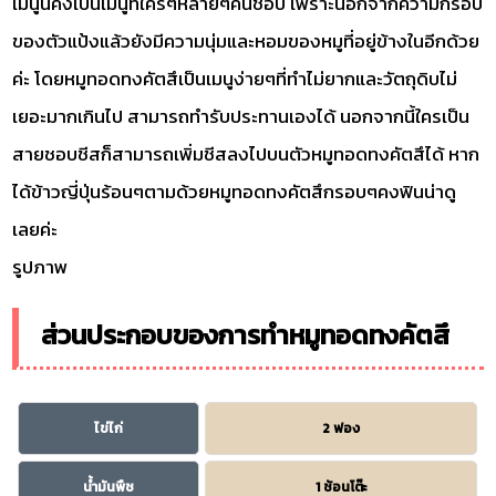
เมนูนี้คงเป็นเมนูที่ใครๆหลายๆคนชอบ เพราะนอกจากความกรอบ
ของตัวแป้งแล้วยังมีความนุ่มและหอมของหมูที่อยู่ข้างในอีกด้วย
ค่ะ โดยหมูทอดทงคัตสึเป็นเมนูง่ายๆที่ทำไม่ยากและวัตถุดิบไม่
เยอะมากเกินไป สามารถทำรับประทานเองได้ นอกจากนี้ใครเป็น
สายชอบชีสก็สามารถเพิ่มชีสลงไปบนตัวหมูทอดทงคัตสึได้ หาก
ได้ข้าวญี่ปุ่นร้อนๆตามด้วยหมูทอดทงคัตสึกรอบๆคงฟินน่าดู
เลยค่ะ
รูปภาพ
ส่วนประกอบของการทำหมูทอดทงคัตสึ
ไข่ไก่
2 ฟอง
น้ำมันพืช
1 ช้อนโต๊ะ