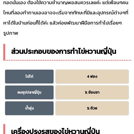
ทอดนั้นเอง ต้องใช้ความชำนาญพอสมควรเลยค่ะ แต่เพื่อนๆคน
ไหนที่ลองทำทานเองอาจจะเริ่มจากทักษะที่มีและอุปกรณ์ต่างๆที่
หาได้ในบ้านก่อนก็ได้ค่ะ แล้วค่อยพัฒนาฝีมือการทำไปเรื่อยๆ
รูปภาพ
ส่วนประกอบของการทำไข่หวานญี่ปุ่น
ไข่ไก่
4 ฟอง
ผงซุปปลาญี่ปุ่น
½ ช้อนชา
น้ำอุ่น
½ ถ้วย
เครื่องปรุงรสของไข่หวานญี่ปุ่น