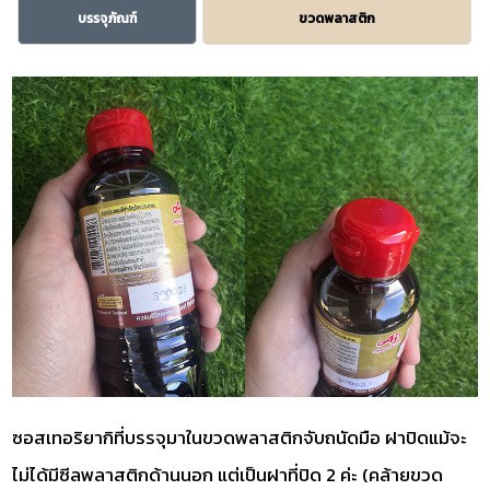
บรรจุภัณฑ์
ขวดพลาสติก
ซอสเทอริยากิที่บรรจุมาในขวดพลาสติกจับถนัดมือ ฝาปิดแม้จะ
ไม่ได้มีซีลพลาสติกด้านนอก แต่เป็นฝาที่ปิด 2 ค่ะ (คล้ายขวด