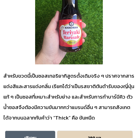
สำหรับขวดนี้เป็นซอสเทอริยากิสูตรดั้งเดิมจริง ๆ ปราศจากสาร
แต่งสีและสารแต่งกลิ่น เรียกได้ว่าเป็นรสชาติต้นตำรับของญี่ปุ่น
แท้ ๆ เป็นซอสที่เหมาะสำหรับย่าง และสำหรับการทำบาร์บีคิว ตัว
น้ำซอสจึงต้องมีความข้นมากกว่าแบรนด์อื่น ๆ สามารถสังเกต
ได้จากบนฉลากกับคำว่า “Thick” คือ ข้นหนืด