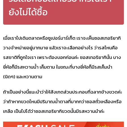
ยังไม่ได้ซื้อ
เมื่อเราไปเดินตลาดหรือซูเปอร์มาร์เก็ต เราจะเห็นซอสเทอริยากิ
วางจำหน่ายอยู่มากมาย แล้วเราจะเลือกอย่างไร ว่ารสไหนคือ
รสชาติที่ถูกใจเรา เพราะต้องบอกก่อนค่ะ ซอสเทอริยากินั้น บาง
ยี่ห้อก็มีรสหวานน้ำ เค็มตาม ในขณะที่บางยี่ห้อก็มีรสเค็มนำ
(นิดๆ) และหวานตาม
ถ้าเป็นอย่างนี้แนะนำว่าให้สังเกตส่วนประกอบที่ฉลากข้างขวดค่ะ
ว่าถ้าหากขวดไหนมีปริมาณน้ำตาลที่มากกว่าซอสถั่วเหลืองหรือ
เกลือ เป็นไปได้ว่าซอสเทอริยากิขวดนั้นมีรสหวานนำค่ะ