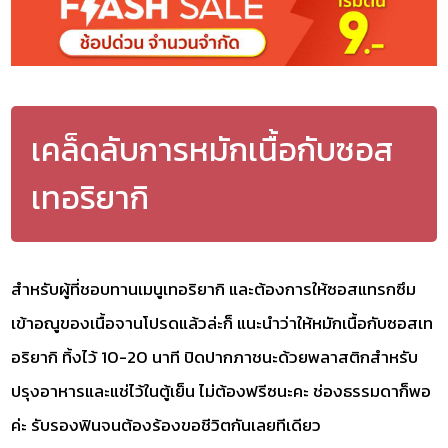
เคล็ดลับการหมักเนื้อกับซอส
เทอริยากิ
สำหรับผู้ที่ชอบทานเมนูเทอริยากิ และต้องการให้ซอสแทรกซึม
เข้าอณูของเนื้อจานโปรดแล้วล่ะก็ แนะนำว่าให้หมักเนื้อกับซอสเท
อริยากิ ทิ้งไว้ 10-20 นาที ปิดปากภาชนะด้วยพลาสติกสำหรับ
ปรุงอาหารและแช่ไว้ในตู้เย็น ไม่ต้องฟรีซนะคะ ช่องธรรมดาก็พอ
ค่ะ รับรองฟินจนต้องร้องขอชีวิตกันเลยทีเดียว