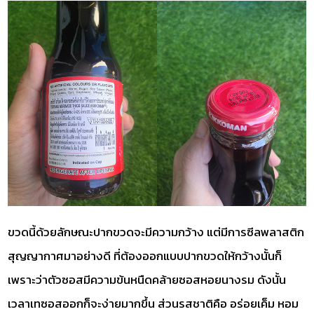
ขวดนี้ด้วยลักษณะปากขวดจะมีความกว้าง แต่มีการซีลพลาสติก
สุญญากาศมาอย่างดี ที่ต้องออกแบบปากขวดให้กว้างนั้นก็
เพราะว่าตัวซอสมีความข้นหนืดคล้ายซอสหอยนางรม ดังนั้น
เวลาเทซอสออกก็จะง่ายมากขึ้น ส่วนรสชาติคือ อร่อยเค็ม หอม