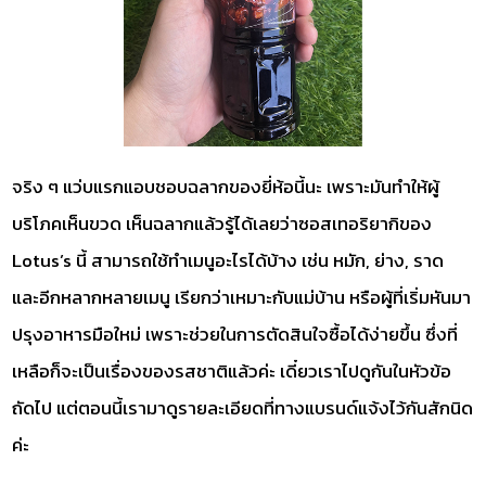
จริง ๆ แว่บแรกแอบชอบฉลากของยี่ห้อนี้นะ เพราะมันทำให้ผู้
บริโภคเห็นขวด เห็นฉลากแล้วรู้ได้เลยว่าซอสเทอริยากิของ
Lotus’s นี้ สามารถใช้ทำเมนูอะไรได้บ้าง เช่น หมัก, ย่าง, ราด
และอีกหลากหลายเมนู เรียกว่าเหมาะกับแม่บ้าน หรือผู้ที่เริ่มหันมา
ปรุงอาหารมือใหม่ เพราะช่วยในการตัดสินใจซื้อได้ง่ายขึ้น ซึ่งที่
เหลือก็จะเป็นเรื่องของรสชาติแล้วค่ะ เดี๋ยวเราไปดูกันในหัวข้อ
ถัดไป แต่ตอนนี้เรามาดูรายละเอียดที่ทางแบรนด์แจ้งไว้กันสักนิด
ค่ะ