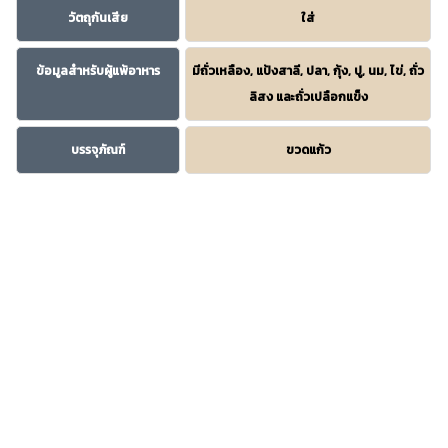
วัตถุกันเสีย
ใส่
ข้อมูลสำหรับผู้แพ้อาหาร
มีถั่วเหลือง, แป้งสาลี, ปลา, กุ้ง, ปู, นม, ไข่, ถั่ว
ลิสง และถั่วเปลือกแข็ง
บรรจุภัณฑ์
ขวดแก้ว