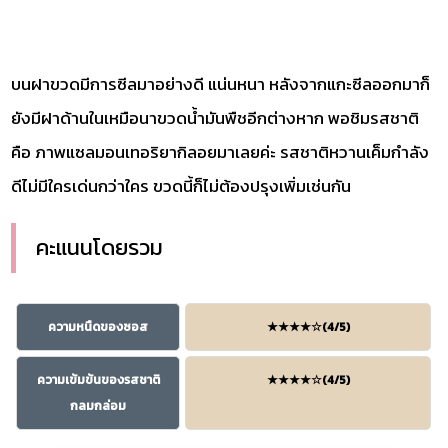
บนฝาขวดมีการซีลมาอย่างดี แน่นหนา หลังจากแกะซีลออกมาก็
ยังมีฝาด้านในเหมือนาขวดน้ำมันพืชอีกต่างหาก พอชิมรสชาติ
คือ ภาพแซลมอนเทอริยากิลอยมาเลยค่ะ รสชาติหวานเค็มกำลัง
ดีไม่มีใครเด่นกว่าใคร ขวดนี้ก็ไม่ต้องปรุงเพิ่มเช่นกัน
คะแนนโดยรวม
ความหนืดของซอส
★★★★☆(4/5)
ความเข้มข้นของรสชาติ
★★★★☆(4/5)
กลมกล่อม