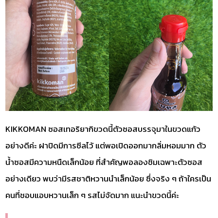
KIKKOMAN ซอสเทอริยากิขวดนี้ตัวซอสบรรจุมาในขวดแก้ว
อย่างดีค่ะ ฝาปิดมีการซีลไว้ แต่พอเปิดออกมากลิ่มหอมมาก ตัว
น้ำซอสมีความหนืดเล็กน้อย ที่สำคัญพอลองชิมเฉพาะตัวซอส
อย่างเดียว พบว่ามีรสชาติหวานนำเล็กน้อย ซึ่งจริง ๆ ถ้าใครเป็น
คนที่ชอบแอบหวานเล็ก ๆ รสไม่จัดมาก แนะนำขวดนี้ค่ะ