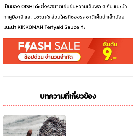
เป็นของ OISHI ค่ะ ซึ่งรสชาติเข้มข้นหวานเค็มพอ ๆ กัน แนะนำ
ทาคูมิอายิ และ Lotus’s ส่วนใครที่ชองรสชาติเค็มนำเล็กน้อย
แนะนำ KIKKOMAN Teriyaki Sauce ค่ะ
บทความที่เกี่ยวข้อง