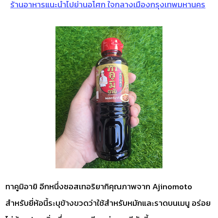
ร้านอาหารแนะนำไปย่านอโศก ใจกลางเมืองกรุงเทพมหานคร
ทาคูมิอายิ อีกหนึ่งซอสเทอริยากิคุณภาพจาก Ajinomoto
สำหรับยี่ห้อนี้ระบุข้างขวดว่าใช้สำหรับหมักและราดบนเมนู อร่อย