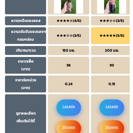
ความหนืดของซอส
★★★★☆(4/5)
★★★☆☆(3/5)
ความเข้มข้นของรสชาติ
★★★☆☆(3/5)
★★★★★(5/5)
กลมกล่อม
ปริมาณ/ขวด
150 มล.
200 มล.
ราคา/แพ็ค
36
30
(บาท)
ราคาต่อหน่วย
0.24
0.15
(บาท)
Lazada
Lazada
ดูรายละเอียด
เพิ่มเติมได้ที่
Shopee
Shopee