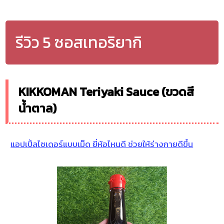
รีวิว 5 ซอสเทอริยากิ
KIKKOMAN Teriyaki Sauce (ขวดสี
น้ำตาล)
แอปเปิ้ลไซเดอร์แบบเม็ด ยี่ห้อไหนดี ช่วยให้ร่างกายดีขึ้น