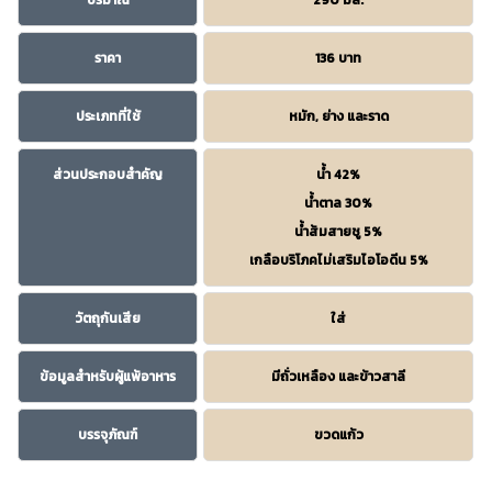
ปริมาณ
290 มล.
ราคา
136 บาท
ประเภทที่ใช้
หมัก, ย่าง และราด
ส่วนประกอบสำคัญ
น้ำ 42%
น้ำตาล 30%
น้ำส้มสายชู 5%
เกลือบริโภคไม่เสริมไอโอดีน 5%
วัตถุกันเสีย
ใส่
ข้อมูลสำหรับผู้แพ้อาหาร
มีถั่วเหลือง และข้าวสาลี
บรรจุภัณฑ์
ขวดแก้ว