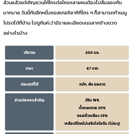
ล้วนแล้วแต่เชิญชวนให้ใครต่อใครหลายคนต้องไปลิ้มลองกัน
มากมาย วันนี้กับอีกหนึ่งซอสเทอริยากิที่ใคร ๆ ก็สามารถทำเมนู
โปรดได้ที่บ้าน ไปดูกันค่ะว่ามีรายละเอียดบนฉลากข้างขวด
อย่างไรบ้าง
ปริมาณ
200 มล.
ราคา
67 บาท
ประเภทที่ใช้
หมัก, ผัด และราด
ส่วนประกอบสำคัญ
มิริน 18%
น้ำตาลทราย 20%
ซอสถั่วเหลือง 29%
เกลือบริโภคไม่เสริมไอโอดีน (ไม่ระบุ)