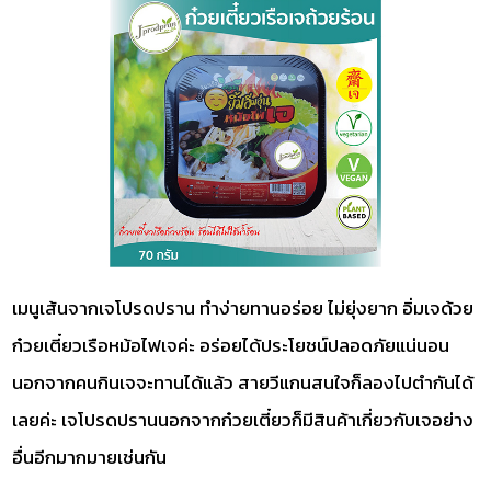
เมนูเส้นจากเจโปรดปราน ทำง่ายทานอร่อย ไม่ยุ่งยาก อิ่มเจด้วย
ก๋วยเตี๋ยวเรือหม้อไฟเจค่ะ อร่อยได้ประโยชน์ปลอดภัยแน่นอน
นอกจากคนกินเจจะทานได้แล้ว สายวีแกนสนใจก็ลองไปตำกันได้
เลยค่ะ เจโปรดปรานนอกจากก๋วยเตี๋ยวก็มีสินค้าเกี่ยวกับเจอย่าง
อื่นอีกมากมายเช่นกัน