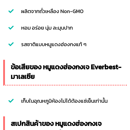
ผลิตจากถั่วเหลือง Non-GMO
หอม อร่อย นุ่ม ละมุนปาก
รสชาติแบบหมูแดงฮ่องกงแท้ ๆ
ข้อเสียของ หมูแดงฮ่องกงเจ Everbest-
มาเลเซีย
เก็บในอุณหภูมิห้องไม่ได้ต้องแช่เย็นเท่านั้น
สเปกสินค้าของ หมูแดงฮ่องกงเจ