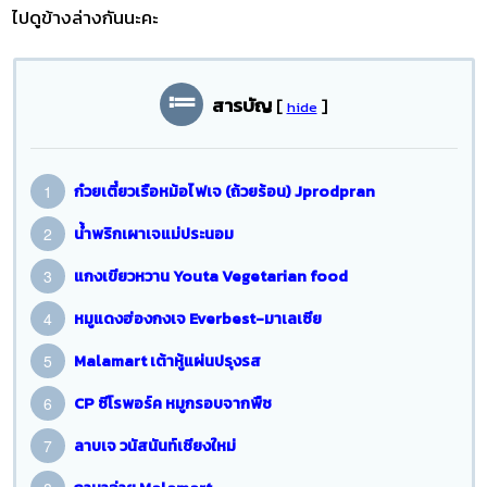
ไปดูข้างล่างกันนะคะ
สารบัญ
[
]
hide
ก๋วยเตี๋ยวเรือหม้อไฟเจ (ถ้วยร้อน) Jprodpran
น้ำพริกเผาเจแม่ประนอม
แกงเขียวหวาน Youta Vegetarian food
หมูแดงฮ่องกงเจ Everbest-มาเลเซีย
Malamart เต้าหู้แผ่นปรุงรส
CP ซีโรพอร์ค หมูกรอบจากพืช
ลาบเจ วนัสนันท์เชียงใหม่