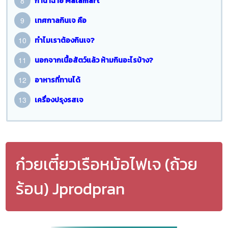
กานาฉ่าย Malamart
เทศกาลกินเจ คือ
ทำไมเราต้องกินเจ?
นอกจากเนื้อสัตว์แล้ว ห้ามกินอะไรบ้าง?
อาหารที่ทานได้
เครื่องปรุงรสเจ
ก๋วยเตี๋ยวเรือหม้อไฟเจ (ถ้วย
ร้อน) Jprodpran