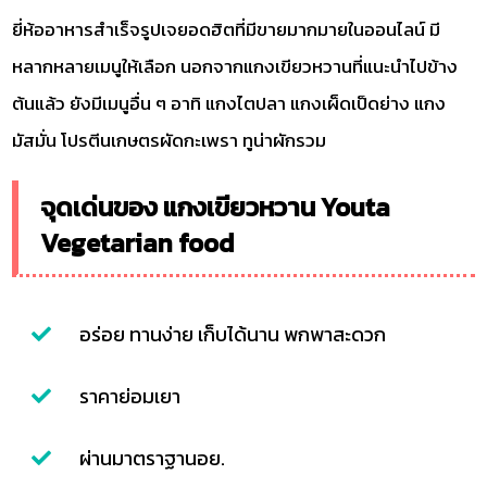
ยี่ห้ออาหารสำเร็จรูปเจยอดฮิตที่มีขายมากมายในออนไลน์ มี
หลากหลายเมนูให้เลือก นอกจากแกงเขียวหวานที่แนะนำไปข้าง
ต้นแล้ว ยังมีเมนูอื่น ๆ อาทิ แกงไตปลา แกงเผ็ดเป็ดย่าง แกง
มัสมั่น โปรตีนเกษตรผัดกะเพรา ทูน่าผักรวม
จุดเด่นของ แกงเขียวหวาน Youta
Vegetarian food
อร่อย ทานง่าย เก็บได้นาน พกพาสะดวก
ราคาย่อมเยา
ผ่านมาตราฐานอย.