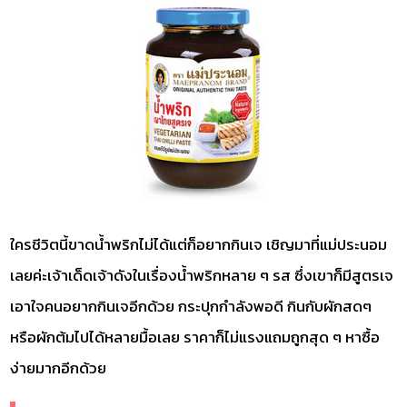
ใครชีวิตนี้ขาดน้ำพริกไม่ได้แต่ก็อยากกินเจ เชิญมาที่แม่ประนอม
เลยค่ะเจ้าเด็ดเจ้าดังในเรื่องน้ำพริกหลาย ๆ รส ซึ่งเขาก็มีสูตรเจ
เอาใจคนอยากกินเจอีกด้วย กระปุกกำลังพอดี กินกับผักสดๆ
หรือผักต้มไปได้หลายมื้อเลย ราคาก็ไม่แรงแถมถูกสุด ๆ หาซื้อ
ง่ายมากอีกด้วย