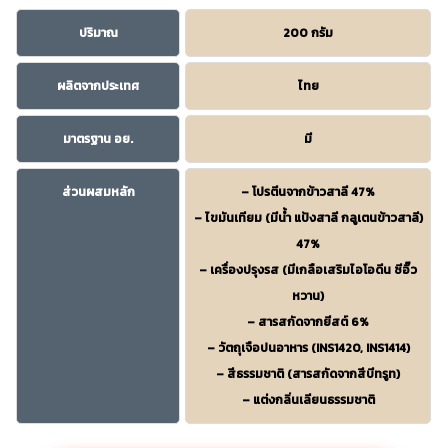
ปริมาณ
200 กรัม
ผลิตจากประเทศ
ไทย
มาตรฐาน อย.
มี
ส่วนผสมหลัก
– โปรตีนจากข้าวสาลี 47%
– ไขมันเทียม (มีน้ำ แป้งสาลี กลูเตนข้าวสาลี)
47%
– เครื่องปรุงรส (มีเกลือเสริมไอโอดีน ซีอิ๊ว
หวาน)
– สารสกัดจากยีสต์ 6%
– วัตถุเจือปนอาหาร (INS1420, INS1414)
– สีธรรมชาติ (สารสกัดจากสีบีทรูท)
– แต่งกลิ่นเลียนธรรมชาติ