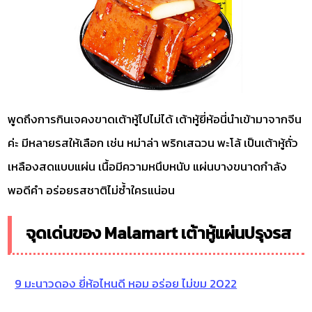
พูดถึงการกินเจคงขาดเต้าหู้ไปไม่ได้ เต้าหู้ยี่ห้อนี่นำเข้ามาจากจีน
ค่ะ มีหลายรสให้เลือก เช่น หม่าล่า พริกเสฉวน พะโล้ เป็นเต้าหู้ถั่ว
เหลืองสดแบบแผ่น เนื้อมีความหนึบหนับ แผ่นบางขนาดกำลัง
พอดีคำ อร่อยรสชาติไม่ซ้ำใครแน่อน
จุดเด่นของ Malamart เต้าหู้แผ่นปรุงรส
9 มะนาวดอง ยี่ห้อไหนดี หอม อร่อย ไม่ขม 2022