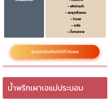
ส่วนผสมหลัก
– หัวไชท้าว
– พริกไทยดำ
– ผงซุปเห็ดหอม
– ใบเตย
– เกลือ
– น้ำตาลทราย
ดูรายละเอียดเพิ่มเติมได้ที่ Shopee
น้ำพริกเผาเจแม่ประนอม