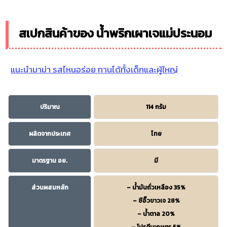
สเปกสินค้าของ น้ำพริกเผาเจแม่ประนอม
แนะนำมาม่า รสไหนอร่อย ทานได้ทั้งเด็กและผู้ใหญ่
ปริมาณ
114 กรัม
ผลิตจากประเทศ
ไทย
มาตรฐาน อย.
มี
ส่วนผสมหลัก
– น้ำมันถั่วเหลือง 35%
– ซีอิ๊วขาวเจ 28%
– น้ำตาล 20%