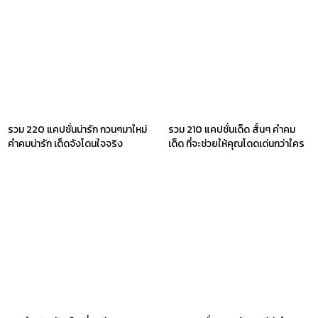
รวม 220 แคปชั่นน่ารัก กวนๆมาใหม่
รวม 210 แคปชั่นเด็ด สั้นๆ คำคม
คำคมน่ารัก เด็ดจังโดนใจจริง
เด็ด ที่จะช่วยให้คุณโดดเด่นกว่าใคร