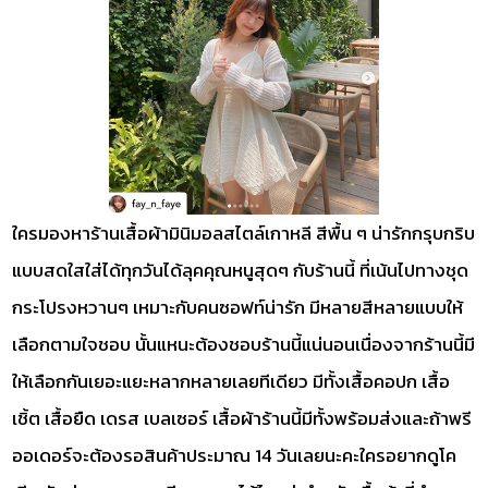
ใครมองหาร้านเสื้อผ้ามินิมอลสไตล์เกาหลี สีพื้น ๆ น่ารักกรุบกริบ
แบบสดใสใส่ได้ทุกวันได้ลุคคุณหนูสุดๆ กับร้านนี้ ที่เน้นไปทางชุด
กระโปรงหวานๆ เหมาะกับคนซอฟท์น่ารัก มีหลายสีหลายแบบให้
เลือกตามใจชอบ นั้นแหนะต้องชอบร้านนี้แน่นอนเนื่องจากร้านนี้มี
ให้เลือกกันเยอะแยะหลากหลายเลยทีเดียว มีทั้งเสื้อคอปก เสื้อ
เชิ้ต เสื้อยืด เดรส เบลเซอร์ เสื้อผ้าร้านนี้มีทั้งพร้อมส่งและถ้าพรี
ออเดอร์จะต้องรอสินค้าประมาณ 14 วันเลยนะคะใครอยากดูโค