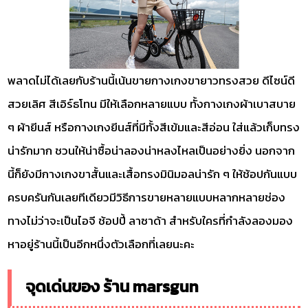
พลาดไม่ได้เลยกับร้านนี้เน้นขายกางเกงขายาวทรงสวย ดีไซน์ดี
สวยเลิศ สีเอิร์ธโทน มีให้เลือกหลายแบบ ทั้งกางเกงผ้าเบาสบาย
ๆ ผ้ายีนส์ หรือกางเกงยีนส์ที่มีทั้งสีเข้มและสีอ่อน ใส่แล้วเก็บทรง
น่ารักมาก ชวนให้น่าซื้อน่าลองน่าหลงไหลเป็นอย่างยิ่ง นอกจาก
นี้ก็ยังมีกางเกงขาสั้นและเสื้อทรงมินิมอลน่ารัก ๆ ให้ช้อปกันแบบ
ครบครันกันเลยทีเดียวมีวิธีการขายหลายแบบหลากหลายช่อง
ทางไม่ว่าจะเป็นไอจี ช้อปปี้ ลาซาด้า สำหรับใครที่กำลังลองมอง
หาอยู่ร้านนี้เป็นอีกหนึ่งตัวเลือกที่เลยนะคะ
จุดเด่นของ ร้าน marsgun