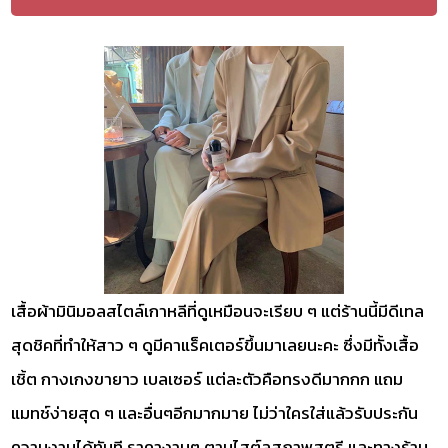
เสื้อผ้ามินิมอลสไตล์เกาหลีที่ดูเหมือนจะเรียบ ๆ แต่ร้านนี้มีดีเทล
สุดชิคที่ทำให้สาว ๆ ดูมีคาแร็คเตอร์ขึ้นมาเลยนะคะ ซึ่งมีทั้งเสื้อ
เชิ้ต กางเกงขายาว เบลเซอร์ แต่ละตัวคือทรงดีมากกก แถม
แมทช์ง่ายสุด ๆ และอื่นๆอีกมากมาย ไม่ว่าใครใส่แล้วรับประกัน
ความงามได้ทันที ราคางามๆ ตามไสต์ลสุภาพสตรี และทางร้าน