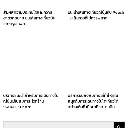
สัมผัสความประทับใจและความ
แนะนำเส้นทางเที่ยวญี่ปุ่นกับ Peach
สะดวกสบาย บนเส้นทางเที่ยวบิน
: 3 เส้นทางที่ไม่ควรพลาด
จากกรุงเทพฯ...
บริการแนะนำสำหรับการเดินทางใน
บริการขนส่งสัมภาระที่ทำให้คุณ
ญี่ปุ่น!เก็บสัมภาระไว้ที่ร้าน
สนุกกับการเดินทางในโตเกียวได้
”KARAOKEKAN”...
อย่างเต็มที่ เมื่อมาถึงสนามบิน...