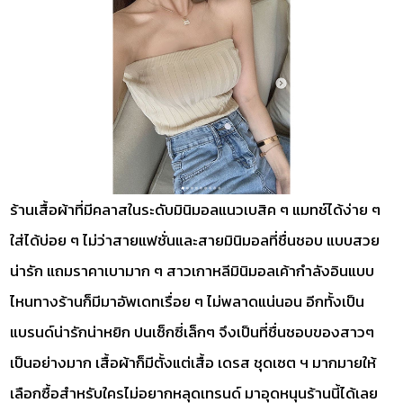
ร้านเสื้อผ้าที่มีคลาสในระดับมินิมอลแนวเบสิค ๆ แมทช์ได้ง่าย ๆ
ใส่ได้บ่อย ๆ ไม่ว่าสายแฟชั่นและสายมินิมอลที่ชื่นชอบ แบบสวย
น่ารัก แถมราคาเบามาก ๆ สาวเกาหลีมินิมอลเค้ากำลังอินแบบ
ไหนทางร้านก็มีมาอัพเดทเรื่อย ๆ ไม่พลาดแน่นอน อีกทั้งเป็น
แบรนด์น่ารักน่าหยิก ปนเซ็กซี่เล็กๆ จึงเป็นที่ชื่นชอบของสาวๆ
เป็นอย่างมาก เสื้อผ้าก็มีตั้งแต่เสื้อ เดรส ชุดเซต ฯ มากมายให้
เลือกซื้อสำหรับใครไม่อยากหลุดเทรนด์ มาอุดหนุนร้านนี้ได้เลย