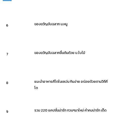
ของขวัญจับฉลาก น.หนู
6
ของขวัญจับฉลากขึ้นต้นด้วย บ.ใบไม้
7
แนะนำอาหารคีโตในเซเว่น กินง่าย อร่อยด้วยตามวิถีคี
8
โต
รวม 220 แคปชั่นน่ารัก กวนๆมาใหม่ คำคมน่ารัก เด็ด
9