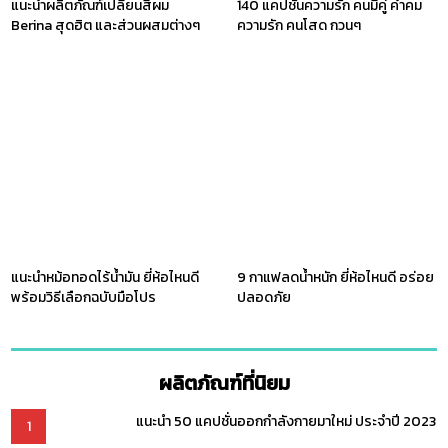
แนะนำผลิตภัณฑ์เปลี่ยนสีผม
140 แคปชั่นความรัก คนมีคู่ คำคม
Berina สุดฮิต และส่วนผสมต่างๆ
ความรัก คนโสด กวนๆ
แนะนำหม้อทอดไร้น้ำมัน ยี่ห้อไหนดี
9 กาแฟลดน้ำหนัก ยี่ห้อไหนดี อร่อย
พร้อมวิธีเลือกฉบับมือโปร
ปลอดภัย
ผลิตภัณฑ์ที่นิยม
แนะนำ 50 แคปชั่นออกกำลังกายมาใหม่ ประจำปี 2023
1