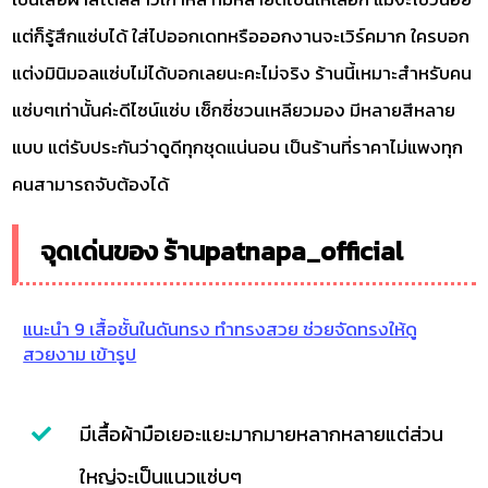
แต่ก็รู้สึกแซ่บได้ ใส่ไปออกเดทหรือออกงานจะเวิร์คมาก ใครบอก
แต่งมินิมอลแซ่บไม่ได้บอกเลยนะคะไม่จริง ร้านนี้เหมาะสำหรับคน
แซ่บๆเท่านั้นค่ะดีไซน์แซ่บ เซ็กซี่ชวนเหลียวมอง มีหลายสีหลาย
แบบ แต่รับประกันว่าดูดีทุกชุดแน่นอน เป็นร้านที่ราคาไม่แพงทุก
คนสามารถจับต้องได้
จุดเด่นของ ร้านpatnapa_official
แนะนำ 9 เสื้อชั้นในดันทรง ทำทรงสวย ช่วยจัดทรงให้ดู
สวยงาม เข้ารูป
มีเสื้อผ้ามือเยอะแยะมากมายหลากหลายแต่ส่วน
ใหญ่จะเป็นแนวแซ่บๆ