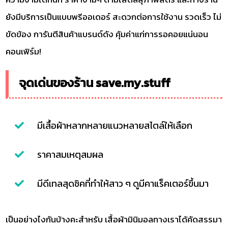
ยังมีบริการเป็นแบบพรีออเดอร์ สะดวกต่อการใช้งาน รวดเร็ว ไม่
ขัดข้อง การันตีสินค้าแบรนด์ดัง คุ้มค่าแก่การรอคอยแน่นอน
คอนเฟิร์ม!
จุดเด่นของร้าน save.my.stuff
มีเสื้อผ้าหลากหลายแนวหลายสไตล์ให้เลือก
ราคาสมเหตุสมผล
มีดีเทลสุดชิคที่ทำให้สาว ๆ ดูมีคาแร็คเตอร์ขึ้นมา
เป็นอย่างไงกันบ้างคะสำหรับ เสื้อผ้ามินิมอลทางเราได้คัดสรรมา