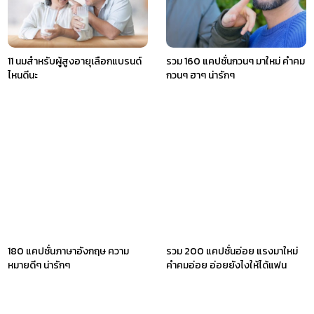
11 นมสำหรับผู้สูงอายุเลือกแบรนด์
รวม 160 แคปชั่นกวนๆ มาใหม่ คําคม
ไหนดีนะ
กวนๆ ฮาๆ น่ารักๆ
180 แคปชั่นภาษาอังกฤษ ความ
รวม 200 แคปชั่นอ่อย แรงมาใหม่
หมายดีๆ น่ารักๆ
คำคมอ่อย อ่อยยังไงให้ได้แฟน