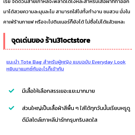
เรีย จัดด่วนสายเกาหลีจะพลาดได้ไงหล่ะสำหรับเสื้อผ้าที่ทำออก
มาได้สวยความละมุนละไม สามารถใส่ไปทั้งทำงาน ชมสวน นั่งใน
คาเฟ่ร้านกาแฟ หรือจะไปดินเนอร์ก็ยังได้ ไม่ซื้อไม่ได้แล้วแหละ
จุดเด่นของ ร้าน31octstore
แนะนำ Tote Bag สำหรับผู้หญิง แบบฉบับ Everyday Look
หยิบมาแมทซ์กับอะไรก็เข้ากัน
มีเสื้อให้เลือกสรรเยอะแยะมากมาย
ส่วนใหญ่เป็นเสื้อผ้าสีพื้น ๆ ใส่ได้ทุกวันนั้นเรียบหรูดู
ดีมีสไตล์เกาหลีน่ารักกรุบกริบสดใส