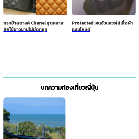
กระเป๋าสตางค์ Chanel สุดคลาส
Protected: คนอ้วนควรใส่เสื้อผ้า
สิกใช้ยาวนานไม่มีตกยุค
แบบไหนดี
บทความท่องเที่ยวญี่ปุ่น