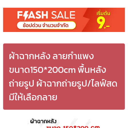
ผ้าฉากหลัง ลายกำแพง
ขนาด150*200cm พื้นหลัง
ถ่ายรูป ผ้าฉากถ่ายรูป/ไลฟ์สด
มีให้เลือกลาย