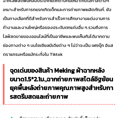
ฉากไลฟ์สดพื้นหลังประเภทแตกต่างกันเหมาะกับโอกาสต่างๆ
เหมาะสำหรับทารกแรกเกิดเด็กและการถ่ายภาพผลิตภัณฑ์. ยัง
เป็นทางเลือกที่ดีสำหรับการสำเร็จการศึกษางานแต่งงานการ
ทำงานและงานใหญ่หรือของประดับตกแต่งอื่น ๆ.รวมถึงการ
ไลฟ์สดขายของออนไลน์ที่เป็นอาชีพและพบเห็นกันได้มากตาม
ช่องทางต่าง ๆ บนโซเชียลมีเดียต่าง ๆ ไม่ว่าจะเป็น เฟซบุ๊ก อินส
ตราแกรมหรือแม้กระทั่งใน Tiktok
จุดเด่นของสินค้า Meking ผ้าฉากหลัง
ขนาด1.5*2.1ม.,ฉากถ่ายภาพสไตล์อิฐย้อน
ยุคพื้นหลังถ่ายภาพคุณภาพสูงสำหรับกา
รสตรีมสดและถ่ายภาพ