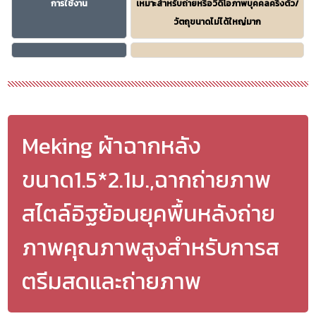
การใช้งาน
เหมาะสำหรับถ่ายหรือวีดีโอภาพบุคคลครึ่งตัว/
วัตถุขนาดไม่ได้ใหญ่มาก
Meking ผ้าฉากหลัง
ขนาด1.5*2.1ม.,ฉากถ่ายภาพ
สไตล์อิฐย้อนยุคพื้นหลังถ่าย
ภาพคุณภาพสูงสำหรับการส
ตรีมสดและถ่ายภาพ