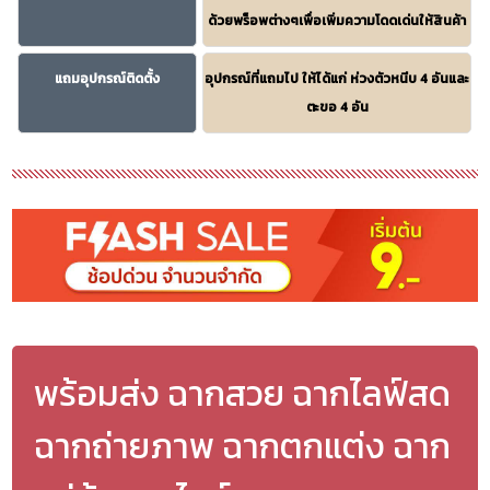
ด้วยพร็อพต่างๆเพื่อเพิ่มความโดดเด่นให้สินค้า
แถมอุปกรณ์ติดตั้ง
อุปกรณ์ที่แถมไป ให้ได้แก่ ห่วงตัวหนีบ 4 อันและ
ตะขอ 4 อัน
พร้อมส่ง ฉากสวย ฉากไลฟ์สด
ฉากถ่ายภาพ ฉากตกแต่ง ฉาก