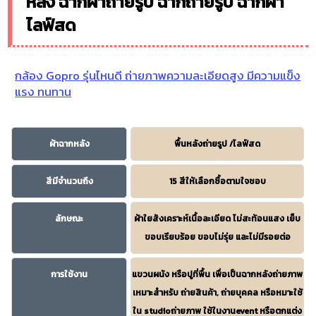
หลัง ฉากผ้าถ่ายรูป ฉากถ่ายรูป ฉากผ้า
ไลฟ์สด
กล้อง Gopro รุ่นไหนดี ถ่ายภาพความละเอียดสูง มีความแข็ง
แรง ทนทาน
ผ้าฉากหลัง
พื้นหลังถ่ายรูป /ไลฟ์สด
สีมีจำนวนถึง
15 สีให้เลือกซื้อตามใจชอบ
ลักษณะ
ผ้าใยสังเคราะห์เนื้อละเอียด ไม่สะท้อนแสง เย็บ
ขอบเรียบร้อย ขอบไม่รุ่ย และไม่มีรอยต่อ
การใช้งาน
แขวนผนัง หรือปูที่พื้น เพื่อเป็นฉากหลังถ่ายภาพ
เหมาะสำหรับ ถ่ายสินค้า, ถ่ายบุคคล หรือหมาะใช้
ใน studioถ่ายภาพ ใช้ในงานevent หรือตกแต่ง