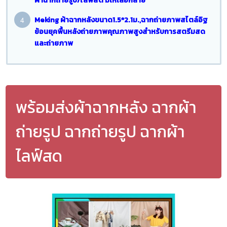
Meking ผ้าฉากหลังขนาด1.5*2.1ม.,ฉากถ่ายภาพสไตล์อิฐ
ย้อนยุคพื้นหลังถ่ายภาพคุณภาพสูงสำหรับการสตรีมสด
และถ่ายภาพ
พร้อมส่งผ้าฉากหลัง​ ฉากผ้า
ถ่ายรูป ฉากถ่ายรูป​​ ฉาก​ผ้า
ไลฟ์สด