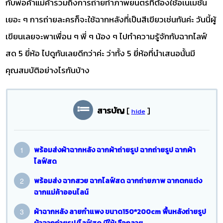
กับพ่อค้าแม่ค้ารวมถึงการถ่ายทำภาพยนตร์ที่ต้องใช้อเนเมชั่น
เยอะ ๆ การถ่ายละครก็จะใช้ฉากหลังที่เป็นสีเขียวเช่นกันค่ะ วันนี้ผู้
เขียนเลยจะพาเพื่อน ๆ พี่ ๆ น้อง ๆ ไปทำความรู้จักกับฉากไลฟ์
สด 5 ยี่ห้อ ไปดูกันเลยดีกว่าค่ะ ว่าทั้ง 5 ยี่ห้อที่นำเสนอนั้นมี
คุณสมบัติอย่างไรกันบ้าง
สารบัญ
[
]
hide
พร้อมส่งผ้าฉากหลัง​ ฉากผ้าถ่ายรูป ฉากถ่ายรูป​​ ฉาก​ผ้า
ไลฟ์สด
พร้อมส่ง ฉากสวย ฉากไลฟ์สด ฉากถ่ายภาพ ฉากตกแต่ง
ฉากแม่ค้าออนไลน์
ผ้าฉากหลัง ลายกำแพง ขนาด150*200cm พื้นหลังถ่ายรูป
ผ้าฉากถ่ายรูป/ไลฟ์สด มีให้เลือกลาย