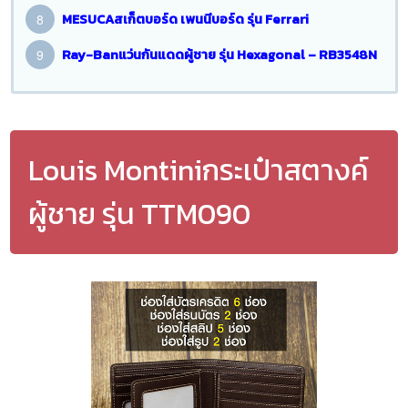
MESUCAสเก็ตบอร์ด เพนนีบอร์ด รุ่น Ferrari
Ray-Banแว่นกันแดดผู้ชาย รุ่น Hexagonal – RB3548N
Louis Montiniกระเป๋าสตางค์
ผู้ชาย รุ่น TTM090