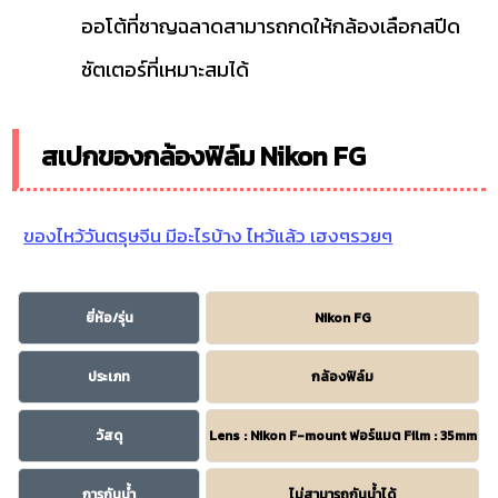
ออโต้ที่ชาญฉลาดสามารถกดให้กล้องเลือกสปีด
ชัตเตอร์ที่เหมาะสมได้
สเปกของกล้องฟิล์ม Nikon FG
ของไหว้วันตรุษจีน มีอะไรบ้าง ไหว้แล้ว เฮงๆรวยๆ
ยี่ห้อ/รุ่น
Nikon FG
ประเภท
กล้องฟิล์ม
วัสดุ
Lens : Nikon F-mount ฟอร์แมต Film : 35mm
การกันน้ำ
ไม่สามารถกันน้ำได้