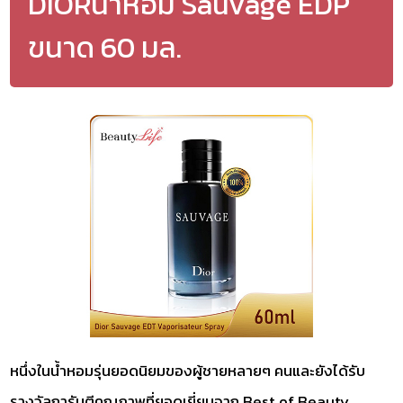
DIORน้ำหอม Sauvage EDP
ขนาด 60 มล.
หนึ่งในน้ำหอมรุ่นยอดนิยมของผู้ชายหลายๆ คนและยังได้รับ
รางวัลการันตีคุณภาพที่ยอดเยี่ยมจาก Best of Beauty