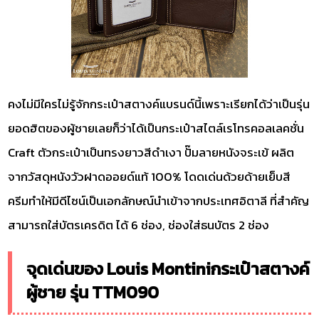
คงไม่มีใครไม่รู้จักกระเป๋าสตางค์แบรนด์นี้เพราะเรียกได้ว่าเป็นรุ่น
ยอดฮิตของผู้ชายเลยก็ว่าได้เป็นกระเป๋าสไตล์เรโทรคอลเลคชั่น
Craft ตัวกระเป๋าเป็นทรงยาวสีดำเงา ปั๊มลายหนังจระเข้ ผลิต
จากวัสดุหนังวัวฝาดออยด์แท้ 100% โดดเด่นด้วยด้ายเย็บสี
ครีมทำให้มีดีไซน์เป็นเอกลักษณ์นำเข้าจากประเทศอิตาลี ที่สำคัญ
สามารถใส่บัตรเครดิต ได้ 6 ช่อง, ช่องใส่ธนบัตร 2 ช่อง
จุดเด่นของ Louis Montiniกระเป๋าสตางค์
ผู้ชาย รุ่น TTM090