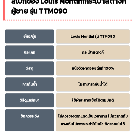
สเปกของ Louis Montiniกระเป๋าสตางค์
ผู้ชาย รุ่น TTM090
ยี่ห้อ/รุ่น
Louis Montini รุ่น TTM090
ประเภท
กระเป๋าสตางค์
วัสดุ
หนังวัวฝาดออยด์แท้ 100%
การกันน้ำ
ไม่สามารถกันน้ำได้
วิธีดูแลรักษา
ใช้ผ้าสะอาดเช็ดได้ตามปกติ
ข้อควรระวัง
ไม่ควรวางตากแดดเป็นเวลานาน ไม่ควรกดทับ
แรงเกินไปเพราะจะทำให้หนังเกิดรอยย่นได้