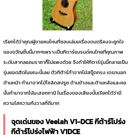
เรียกได้ว่าคุณผู้ชายคนไหนที่ชอบเล่นเครื่องดนตรีคงจะถูกใจ
ของขวัญชิ้นนี้มากๆเพราะเป็นกีตาร์แบรนด์คนไทยที่คุณภาพ
ระดับสากลแถมราคาก็ไม่แพงด้วย จึงทำให้กีตาร์รุ่นนี้กลายเป็น
รุ่นยอดฮิตในขณะนี้เลย ตัวกีต้าร์ทำจากไม้สปู๊ดทรง เดรทนอท
ด้านหน้า ทำมาจากไม้โซลิดสปรูซ ด้านข้างและด้านหลังและคอ
นั้นทำมาจากไม้มะฮอกกานี ในเรื่องของเสียงนั้นเรียกได้ว่ามี
ความใสความกังวาลที่ดีมาก
จุดเด่นของ Veelah V1-DCE กีต้าร์โปร่ง
กีต้าร์โปร่งไฟฟ้า V1DCE