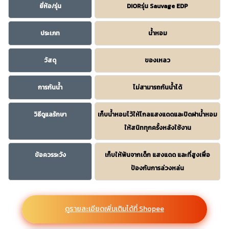
ยี่ห้อ/รุ่น
DIORรุ่น Sauvage EDP
ประเภท
น้ำหอม
วัสดุ
ของเหลว
การกันน้ำ
ไม่สามารถกันน้ำได้
วิธีดูแลรักษา
เก็บน้ำหอมไว้ให้ไกลแสงแดดและปิดฝาน้ำหอม
ให้สนิททุกครั้งหลังใช้งาน
ข้อควรระวัง
เก็บให้พ้นจากเด็ก แสงแดด และที่สูงเพื่อ
ป้องกันการล่วงหล่น
ดูรายละเอียดเพิ่มเติมได้ที่ Shopee