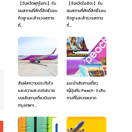
【จังหวัดฟุกุโอกะ】รับ
【จังหวัดโออิตะ】รับ
ชมสถานที่ศักดิ์สิทธิ์รอบ
ชมสถานที่ศักดิ์สิทธิ์รอบ
คิวชู! และสำรวจสถาน
คิวชู! และสำรวจสถาน
ที่...
ที่...
สัมผัสความประทับใจ
แนะนำเส้นทางเที่ยว
และความสะดวกสบาย
ญี่ปุ่นกับ Peach : 3 เส้น
บนเส้นทางเที่ยวบินจาก
ทางที่ไม่ควรพลาด
กรุงเทพฯ...