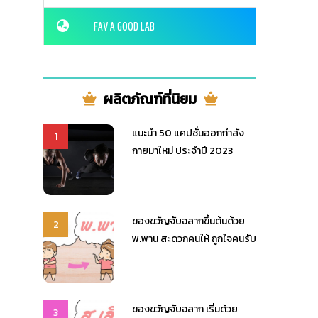
FAV A GOOD LAB
ผลิตภัณฑ์ที่นิยม
แนะนำ 50 แคปชั่นออกกำลัง
1
กายมาใหม่ ประจำปี 2023
ของขวัญจับฉลากขึ้นต้นด้วย
2
พ.พาน สะดวกคนให้ ถูกใจคนรับ
ของขวัญจับฉลาก เริ่มด้วย
3