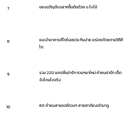
ของขวัญจับฉลากขึ้นต้นด้วย บ.ใบไม้
7
แนะนำอาหารคีโตในเซเว่น กินง่าย อร่อยด้วยตามวิถีคี
8
โต
รวม 220 แคปชั่นน่ารัก กวนๆมาใหม่ คำคมน่ารัก เด็ด
9
จังโดนใจจริง
60 คำคมสายเปย์กวนๆ สายฮาต้องเข้ามาดู
10