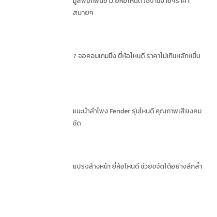
มูสฟอกฟันขาว ยี่ห้อไหนดี ใช้งานง่ายๆราคา
สบายๆ
7 จอคอมเกมมิ่ง ยี่ห้อไหนดี ราคาไม่เกินหลักหมื่น
แนะนำลำโพง Fender รุ่นไหนดี คุณภาพเสียงคม
ชัด
แปรงล้างหน้า ยี่ห้อไหนดี ช่วยขจัดได้อย่างลึกล้ำ