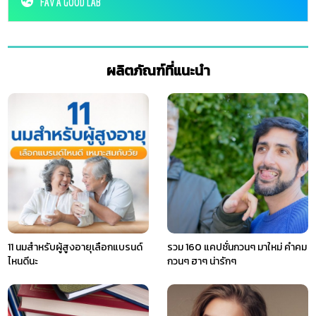
FAV A GOOD LAB
ผลิตภัณฑ์ที่แนะนำ
11 นมสำหรับผู้สูงอายุเลือกแบรนด์
รวม 160 แคปชั่นกวนๆ มาใหม่ คําคม
ไหนดีนะ
กวนๆ ฮาๆ น่ารักๆ