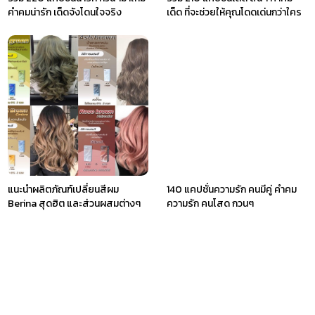
คำคมน่ารัก เด็ดจังโดนใจจริง
เด็ด ที่จะช่วยให้คุณโดดเด่นกว่าใคร
แนะนำผลิตภัณฑ์เปลี่ยนสีผม
140 แคปชั่นความรัก คนมีคู่ คำคม
Berina สุดฮิต และส่วนผสมต่างๆ
ความรัก คนโสด กวนๆ