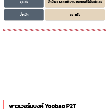
จุดเด่น
มีหน้าจอแสดงปริมาณแบตเตอร์รี่เป็นตัวเลข
น้ำหนัก
381 กรัม
พาวเวอร์แบงค์ Yoobao P2T