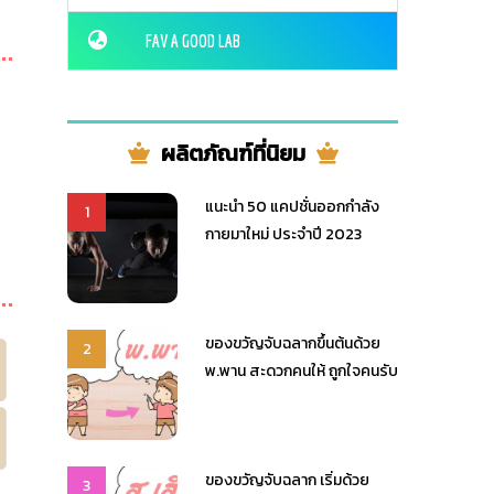
FAV A GOOD LAB
ผลิตภัณฑ์ที่นิยม
แนะนำ 50 แคปชั่นออกกำลัง
1
กายมาใหม่ ประจำปี 2023
ของขวัญจับฉลากขึ้นต้นด้วย
2
พ.พาน สะดวกคนให้ ถูกใจคนรับ
ของขวัญจับฉลาก เริ่มด้วย
3