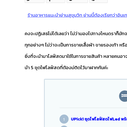
ร้านอาหารแนะนำย่านสุขุมวิท ย่านนี้ต้องเรียกว่าอินเ
คงจะปฏิเสธไม่ได้เลยว่า ไม่ว่ามองไปทางไหนดราก็มัก
ทุกอย่างๆ ไม่ว่าจะเป็นการขายเสื้อผ้า ขายรองเท้า หรือ
ยิ่งที่จะนำมาไลฟ์สดมาใช้ในการขายสินค้า หลายคนอาจจ
นำ 5 ชุดไฟไลฟ์สดที่ต้องม่ติดไว้มาฝากกันค่ะ
UPick1 ชุดไฟไลฟ์สดไฟLed พร้อ