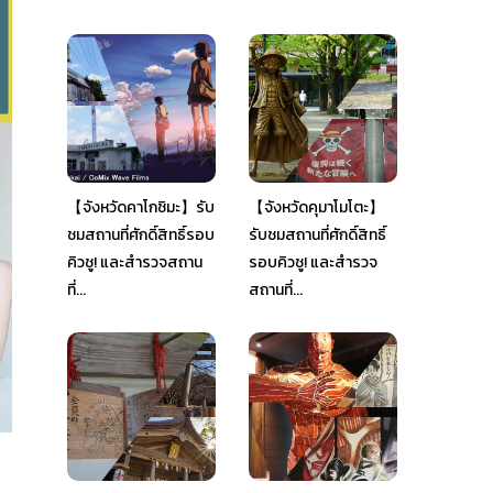
【จังหวัดคาโกชิมะ】รับ
【จังหวัดคุมาโมโตะ】
ชมสถานที่ศักดิ์สิทธิ์รอบ
รับชมสถานที่ศักดิ์สิทธิ์
คิวชู! และสำรวจสถาน
รอบคิวชู! และสำรวจ
ที่...
สถานที่...