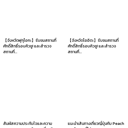
【จังหวัดฟุกุโอกะ】รับชมสถานที่
【จังหวัดโออิตะ】รับชมสถานที่
ศักดิ์สิทธิ์รอบคิวชู! และสำรวจ
ศักดิ์สิทธิ์รอบคิวชู! และสำรวจ
สถานที่...
สถานที่...
สัมผัสความประทับใจและความ
แนะนำเส้นทางเที่ยวญี่ปุ่นกับ Peach