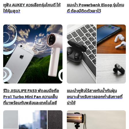
หูฟัง AUKEY ควรเลือกรุ่นไหนดี ให้
แนะนำ Powerbank Eloop รุ่นไหน
ใช้คุ้มสุด?
ดี ต้องมีติดตัวเอาไว้
รีวิว JISULIFE FA53 พัดลมมือถือ
แนะนำหูฟังไร้สายกันน้ำกันฝุ่น
Pro1 Turbo Mini Fan ความเย็น
เหมาะสำหรับการออกกำลังกายที่
ที่มาพร้อมกับพลังและเทคโนโลยี
น่าใช้