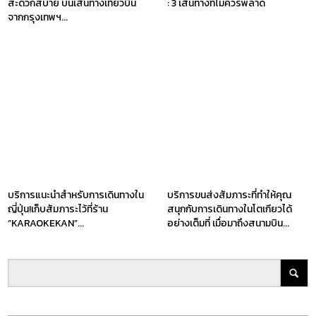
สะดวกสบาย บนเส้นทางเที่ยวบิน
: 3 เส้นทางที่ไม่ควรพลาด
จากกรุงเทพฯ...
บริการแนะนำสำหรับการเดินทางใน
บริการขนส่งสัมภาระที่ทำให้คุณ
ญี่ปุ่น!เก็บสัมภาระไว้ที่ร้าน
สนุกกับการเดินทางในโตเกียวได้
”KARAOKEKAN”...
อย่างเต็มที่ เมื่อมาถึงสนามบิน...