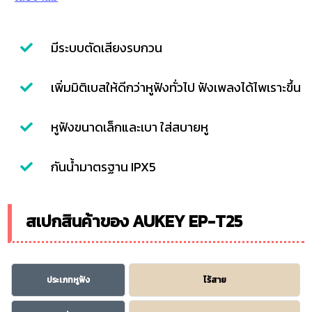
มีระบบตัดเสียงรบกวน
เพิ่มมิติเบสให้ดีกว่าหูฟังทั่วไป ฟังเพลงได้ไพเราะขึ้น
หูฟังขนาดเล็กและเบา ใส่สบายหู
กันน้ำมาตรฐาน IPX5
สเปกสินค้าของ AUKEY EP-T25
ประเภทหูฟัง
ไร้สาย