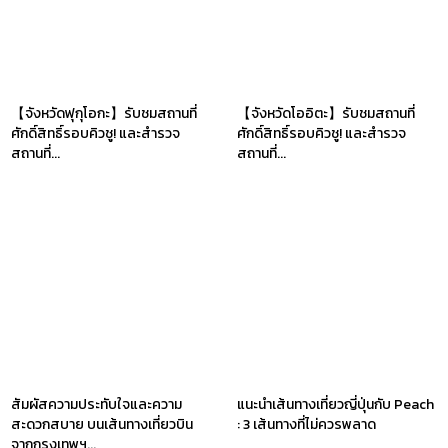
【จังหวัดฟุกุโอกะ】รับชมสถานที่
【จังหวัดโออิตะ】รับชมสถานที่
ศักดิ์สิทธิ์รอบคิวชู! และสำรวจ
ศักดิ์สิทธิ์รอบคิวชู! และสำรวจ
สถานที่...
สถานที่...
สัมผัสความประทับใจและความ
แนะนำเส้นทางเที่ยวญี่ปุ่นกับ Peach
สะดวกสบาย บนเส้นทางเที่ยวบิน
: 3 เส้นทางที่ไม่ควรพลาด
จากกรุงเทพฯ...