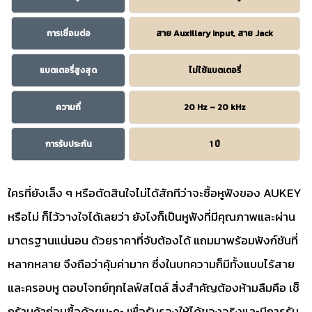
การเชื่อมต่อ
สาย Auxillary Input, สาย Jack
แบตเตอรี่สูงสุด
ไม่ใช้แบตเตอรี่
ความถี่
20 Hz – 20 kHz
การรับประกัน
1 ปี
ใครที่ยังเล็ง ๆ หรือตัดสินใจไม่ได้สักทีว่าจะซื้อหูฟังของ AUKEY
หรือไม่ ก็ไว้วางใจได้เลยว่า ยังไงก็เป็นหูฟังที่มีคุณภาพและผ่าน
มาตรฐานแน่นอน ด้วยราคาที่จับต้องได้ แถมมาพร้อมฟังก์ชันที่
หลากหลาย จึงถือว่าคุ้มค่ามาก ซึ่งในบทความก็มีทั้งแบบไร้สาย
และครอบหู ตอบโจทย์ทุกไลฟ์สไตล์ สิ่งสำคัญต้องห้ามลืมคือ เช็
กร้านค้าก่อนซื้อด้วยนะคะ เพื่อรับรองให้ได้ของจริงและมีการรับ