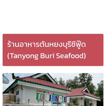
ร้านอาหารตันหยงบุรีซีฟู๊ด
(Tanyong Buri Seafood)