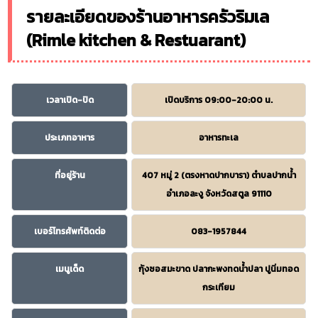
รายละเอียดของร้านอาหารครัวริมเล
(Rimle kitchen & Restuarant)
เวลาเปิด-ปิด
เปิดบริการ 09:00-20:00 น.
ประเภทอาหาร
อาหารทะเล
ที่อยู่ร้าน
407 หมู่ 2 (ตรงหาดปากบารา) ตำบลปากน้ำ
อำเภอละงู จังหวัดสตูล 91110
เบอร์โทรศัพท์ติดต่อ
083-1957844
เมนูเด็ด
กุ้งซอสมะขาด ปลากะพงทดน้ำปลา ปูนิ่มทอด
กระเทียม