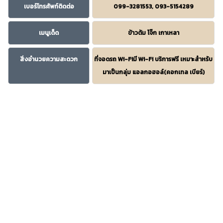
เบอร์โทรศัพท์ติดต่อ
099-3281553, 093-5154289
เมนูเด็ด
ข้าวต้ม โจ๊ก เกาเหลา
สิ่งอำนวยความสะดวก
ที่จอดรถ Wi-Fiมี Wi-Fi บริการฟรี เหมาะสำหรับ
มาเป็นกลุ่ม แอลกอฮอล์(คอกเทล เบียร์)