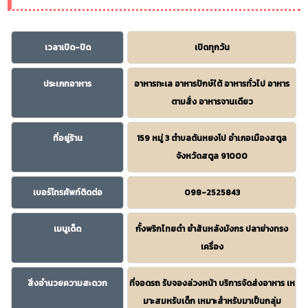
เวลาเปิด-ปิด
เปิดทุกวัน
ประเภทอาหาร
อาหารทะเล อาหารปักษ์ใต้ อาหารทั่วไป อาหาร
ตามสั่ง อาหารจานเดียว
ที่อยู่ร้าน
159 หมู่ 3 ตำบลตันหยงโป อำเภอเมืองสตูล
จังหวัดสตูล 91000
เบอร์โทรศัพท์ติดต่อ
098-2525843
เมนูเด็ด
กั้งพริกไทยดำ ยำสันหลังมังกร ปลาย่างทรง
เครื่อง
สิ่งอำนวยความสะดวก
ที่จอดรถ รับจองล่วงหน้า บริการจัดส่งอาหาร เห
มาะสมหรับเด็ก เหมาะสำหรับมาเป็นกลุ่ม