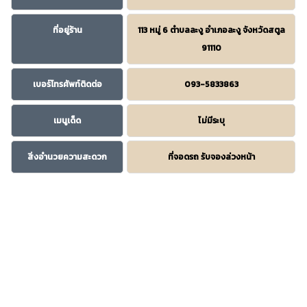
ที่อยู่ร้าน
113 หมู่ 6 ตำบลละงู อำเภอละงู จังหวัดสตูล
91110
เบอร์โทรศัพท์ติดต่อ
093-5833863
เมนูเด็ด
ไม่มีระบุ
สิ่งอำนวยความสะดวก
ที่จอดรถ รับจองล่วงหน้า