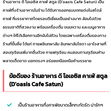
ร้านอาหาร ดิ โอเอซิส คาเฟ่ สตูล (D’oasis Cafe Satun) เป็น
คาเฟ่กึ่งร้านอาหารในร้าน ได้รับการออกแบบตกแต่งในสไตล์
คาเฟ่ ที่บรรยากาศโดยรอบดีเยี่ยมเป็นอย่างมาก ล้อมไปด้วย
ธรรมชาติที่สวยงาม พร้อมเครื่องดื่ม ขนมหวาน และเมนูอาหาร
ต่างๆ ให้ได้เลือกทานอีกนับไม่ถ้วน โดยเฉพาะเครื่องดื่มของทาง
ร้านที่ขึ้นชื่อ ได้แก่ กาแฟอินทผาลัม อินทผาลัมโซดา เอาใจสายที่
สอบทุเรียนเพิ่มากขึ้นด้วย กาแฟทุเรียน คนสอบทานทุเรียนห้าม
พลาดเด็ดขาด บอกตรงๆ อร่อยเหนือเหนือคำบรรยาย
ข้อดีของ ร้านอาหาร ดิ โอเอซิส คาเฟ่ สตูล
(D’oasis Cafe Satun)
เป็นร้านอาหารกึ่งคาเฟ่ขนาดเล็กกะทัดรัด น่ารักๆ