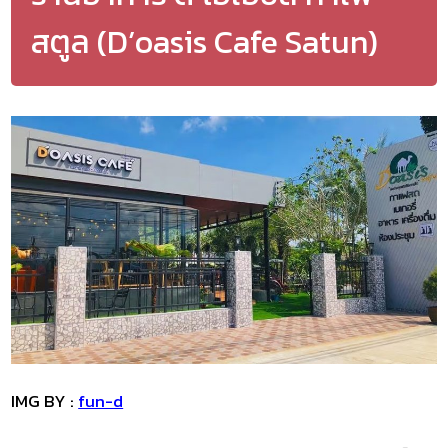
สตูล (D’oasis Cafe Satun)
IMG BY :
fun-d