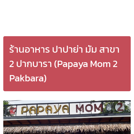
ร้านอาหาร ปาปาย่า มัม สาขา
2 ปากบารา (Papaya Mom 2
Pakbara)