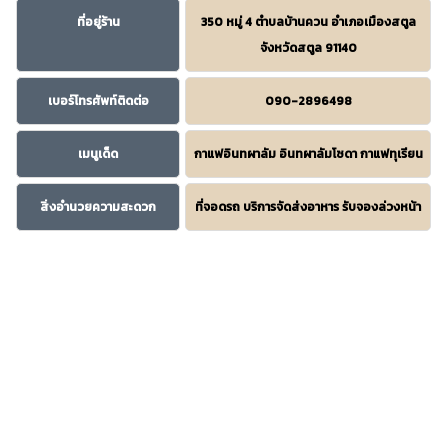
ที่อยู่ร้าน
350 หมู่ 4 ตำบลบ้านควน อำเภอเมืองสตูล
จังหวัดสตูล 91140
เบอร์โทรศัพท์ติดต่อ
090-2896498
เมนูเด็ด
กาแฟอินทผาลัม อินทผาลัมโซดา กาแฟทุเรียน
สิ่งอำนวยความสะดวก
ที่จอดรถ บริการจัดส่งอาหาร รับจองล่วงหน้า