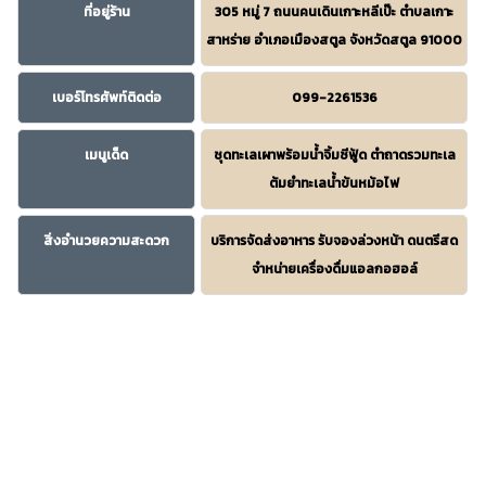
ที่อยู่ร้าน
305 หมู่ 7 ถนนคนเดินเกาะหลีเป๊ะ ตำบลเกาะ
สาหร่าย อำเภอเมืองสตูล จังหวัดสตูล 91000
เบอร์โทรศัพท์ติดต่อ
099-2261536
เมนูเด็ด
ชุดทะเลเผาพร้อมน้ำจิ้มซีฟู้ด ตำถาดรวมทะเล
ต้มยำทะเลน้ำข้นหม้อไฟ
สิ่งอำนวยความสะดวก
บริการจัดส่งอาหาร รับจองล่วงหน้า ดนตรีสด
จำหน่ายเครื่องดื่มแอลกอฮอล์